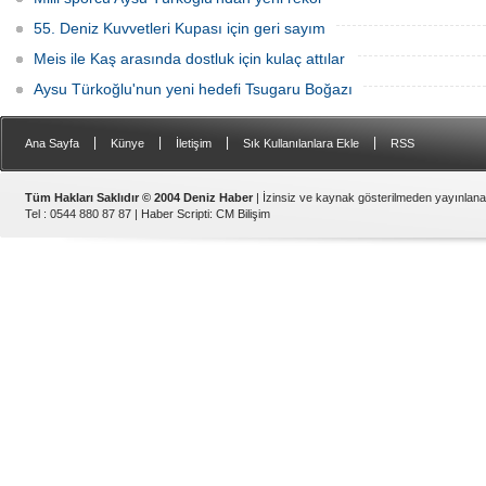
55. Deniz Kuvvetleri Kupası için geri sayım
Meis ile Kaş arasında dostluk için kulaç attılar
Aysu Türkoğlu'nun yeni hedefi Tsugaru Boğazı
|
|
|
|
Ana Sayfa
Künye
İletişim
Sık Kullanılanlara Ekle
RSS
Tüm Hakları Saklıdır © 2004 Deniz Haber
| İzinsiz ve kaynak gösterilmeden yayınlan
Tel : 0544 880 87 87 |
Haber Scripti
:
CM Bilişim