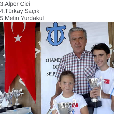
3.Alper Cici
4.Türkay Saçık
5.Metin Yurdakul
İnsansız cankurtaran ih
BlueForge kazan
Denizcilik teknolojileri alanı
gösteren, merkezi İstanbul’
ve Ar-Ge faaliyetlerinin
bölümünü ise Trabzon’da
BlueForge, ResQR ins
cankurtaran sistemi ihales