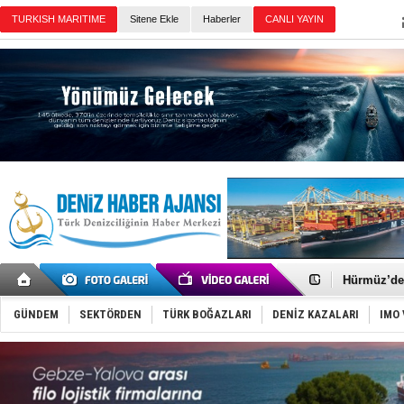
TURKISH MARITIME
Sitene Ekle
Haberler
CANLI YAYIN
Günün Haberleri
Denizcilik
Türkiye’den
‘14. Olymp
Taksi Botla
TÜRKLİM Ba
SOCAR da M
Türkiye'nin
Dünyanın e
Hürmüz’de
Rusya'nın g
Keşfedildi
GÜNDEM
SEKTÖRDEN
TÜRK BOĞAZLARI
DENİZ KAZALARI
IMO 
D-Marin, A
Van’da inş
ASEAN ilk 
TAYK - Eke