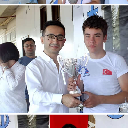
Varlık Fonu’ndan Alsanc
açıklaması
Alsancak Limanı’nın işletm
dönem başlarken, Türkiye V
Yatırımlardan Sorumlu Ge
Yardımcısı Aziz Murat Ulu
satış ya da imtiyaz devri ya
belirterek, “Yük limanı oper
yerli ve milli Alport’a tesl
açıklamasında bulu
Dörtel Gemi Söküm AB li
çıkarıldı
Aliağa’daki Dörtel Gemi