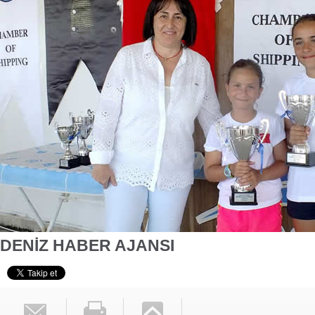
Gemi Geri Dönüşüm Yönetm
özellikle özellikle kıyı şerid
ilişkin hükümlere uymadığ
listesinden çıkarıld
​DENİZ HABER AJANSI