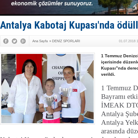
Antalya Kabotaj Kupası'nda ödülle
Ana Sayfa
»
DENİZ SPORLARI
01.07.2018 
1 Temmuz Denizcil
içerisinde düzen
Kupası”nda derece
verildi.
1
Temmuz De
Bayramı etkin
İMEAK DTO (
Antalya Şub
Antalya Yel
arasında düz