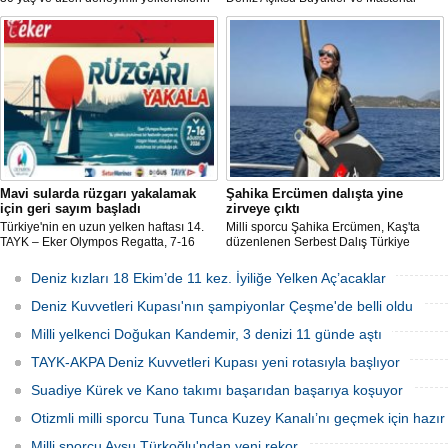
mücadele ettiği ILCA Masters 2026
Bireysel Türkiye Şampiyonası'nda milli
Türkiye Şampiyonası, bu yıl Kocaeli’nin
sporcu ve serbest dalış dünya
Derince ilçesinde gerçekleştirilecek.
rekortmeni Şahika Ercümen, 2 altın
madalya kazandı.
Mavi sularda rüzgarı yakalamak
Şahika Ercümen dalışta yine
için geri sayım başladı
zirveye çıktı
Türkiye'nin en uzun yelken haftası 14.
Milli sporcu Şahika Ercümen, Kaş'ta
TAYK – Eker Olympos Regatta, 7-16
düzenlenen Serbest Dalış Türkiye
Ağustos 2026 tarihleri arasında mavi
Şampiyonası'nda sabit ağırlık
sulara yelken açıyor.
kategorisinde 68 metre dalış yaparak
Deniz kızları 18 Ekim’de 11 kez. İyiliğe Yelken Aç’acaklar
şampiyon oldu.
Deniz Kuvvetleri Kupası'nın şampiyonlar Çeşme'de belli oldu
Milli yelkenci Doğukan Kandemir, 3 denizi 11 günde aştı
TAYK-AKPA Deniz Kuvvetleri Kupası yeni rotasıyla başlıyor
Suadiye Kürek ve Kano takımı başarıdan başarıya koşuyor
Otizmli milli sporcu Tuna Tunca Kuzey Kanalı’nı geçmek için hazır
Milli sporcu Aysu Türkoğlu'ndan yeni rekor