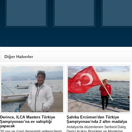
Diğer Haberler
Derince, ILCA Masters Türkiye
Şahika Ercümen'den Türkiye
Şampiyonası’na ev sahipliği
Şampiyonası'nda 2 altın madalya
yapacak
Antalya'da düzenlenen Serbest Dalış
30 yaş ve üzeri deneyimli yelkencilerin
Deniz Açıksu Büyükler ve Masterlar