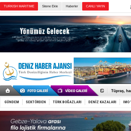
TURKISH MARITIME
Sitene Ekle
Haberler
CANLI YAYIN
Günün Haberleri
Anadolu Te
Derince, I
Tüpraş, ha
İTU AUV, D
LNG taşıma
GÜNDEM
SEKTÖRDEN
TÜRK BOĞAZLARI
DENİZ KAZALARI
IMO 
PROYAD, yat
Türkiye-Ir
Türk Armat
Deniz turi
DÖDER, 28.