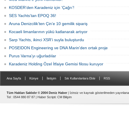
KOSDER’den Karadeniz için ‘Çağrı’!
SES Yachts’tan EPOQ 36!
Aruna Denizcilik’ten Çin’e 10 gemilik sipariş
Kocaeli limanlarının yükü katlanarak artıyor
Sarp Yachts, ikinci XSR’i suyla buluşturdu
POSEIDON Engineering ve DNA Marin'den ortak proje
Purus Varna’yı uğurladılar
Karadeniz Holding Özel İtfaiye Gemisi filosu kuruyor
|
|
|
|
Ana Sayfa
Künye
İletişim
Sık Kullanılanlara Ekle
RSS
Tüm Hakları Saklıdır © 2004 Deniz Haber
| İzinsiz ve kaynak gösterilmeden yayınlan
Tel : 0544 880 87 87 |
Haber Scripti
:
CM Bilişim