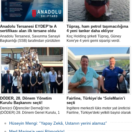
Anadolu Tersanesi EYDEP’te A
Tüpraş, ham petrol taşımacılığına
sertifikası alan ilk tersane oldu
4 yeni tanker daha ekliyor
Anadolu Tersanesi, Savunma Sanayii
Koç Holding şirketi Tüpraş, Güney
Başkanlığı (SSB) tarafından yürütülen
Kore'ye 4 yeni gemi siparişi verdi.
Endüstriyel Yetkinlik Değerlendirme ve
Toplam yatırım tutarı 370 milyon doları
Destekleme Programı
aşan, her biri yaklaşık 157.000 DWT
(EYDEP)kapsamında, A Sertifikası
taşıma kapasitesine sahip tankerlerin
almaya hak kazanan ilk tersane oldu.
2029 yılı içerisinde teslim alınması
planlanıyor.
DÖDER, 28. Dönem Yönetim
Fairline, Türkiye’de ‘SoleMarin’i
Kurulu Başkanını seçti!
seçti
Denizci Öğrenciler Derneği’nin
İngiltere merkezli lüks motor yat üreticisi
(DÖDER) 28. Dönem Genel Kurulu, 1
Fairline, Türkiye'deki yetkili bayisi olarak
Ağustos Cumartesi günü Türkiye Gemi
SoleMarin Yachting'i seçti.
Sanayicileri Birliği (GİSBİR) ev
Hüseyin Mengi: “Yapay Zekâ, Ustanın yerini alamaz”
sahipliğinde gerçekleştirildi.
Med Marine’e yeni Römorkör!