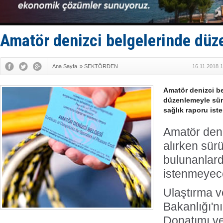
Fairline, T
Baltık Deni
Runit kubb
Limana dad
Amatör denizci belgelerinde düz
Türk Loydu
Ana Sayfa
»
SEKTÖRDEN
16.11.2018 
Amatör denizci be
düzenlemeyle sür
sağlık raporu is
Amatör deni
alırken sür
bulunanlard
istenmeyec
Ulaştırma v
Bakanlığı'n
Donatımı ve