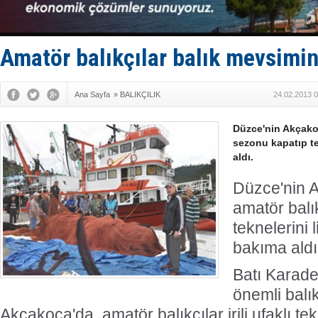
Türkiye’den
‘14. Olymp
Taksi Botla
TÜRKLİM Ba
Amatör balıkçılar balık mevsimin
SOCAR da M
Ana Sayfa
»
BALIKÇILIK
24.02.2013 0
Düzce'nin Akçakoc
sezonu kapatıp t
aldı.
Düzce'nin 
amatör balı
teknelerini
bakıma aldı
Batı Karade
önemli balı
Akçakoca'da, amatör balıkçılar irili ufaklı te