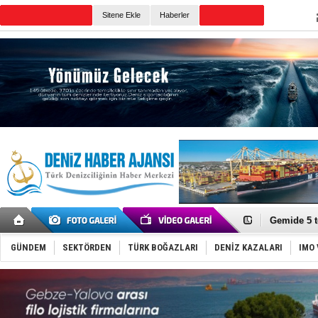
Sitene Ekle
Haberler
Günün Haberleri
Dron saldı
'REGAL 1' i
Gemide 5 t
Yakıt barcı
Rus İHA’la
GÜNDEM
SEKTÖRDEN
TÜRK BOĞAZLARI
DENİZ KAZALARI
IMO 
Karadeniz’
Tatil hesab
Rusya, göl
Enejota ti
Denizcilik