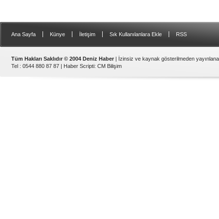
|
|
|
|
Ana Sayfa
Künye
İletişim
Sık Kullanılanlara Ekle
RSS
Tüm Hakları Saklıdır © 2004 Deniz Haber
| İzinsiz ve kaynak gösterilmeden yayınlan
Tel : 0544 880 87 87 |
Haber Scripti
:
CM Bilişim