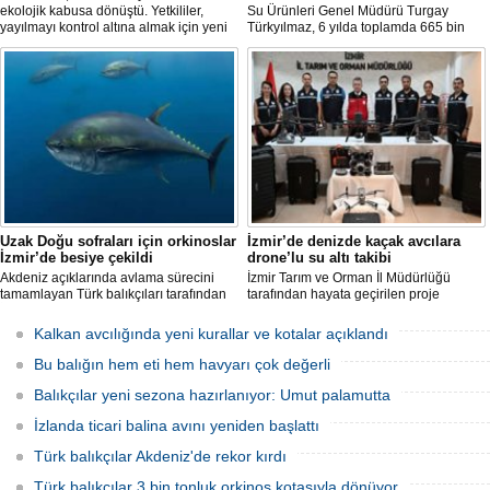
ekolojik kabusa dönüştü. Yetkililer,
Su Ürünleri Genel Müdürü Turgay
yayılmayı kontrol altına almak için yeni
Türkyılmaz, 6 yılda toplamda 665 bin
projeler geliştirirken, uzmanlar
balon balığının ekosistemden
tamamen yok edilmenin imkansız
uzaklaştırıldığını belirterek, "Balon balığı
olduğunu belirtiyor.
avcılığı sayesinde, yaklaşık 50 milyon
yeni balon balığının ekosisteme
katılması önlendi." dedi.
Uzak Doğu sofraları için orkinoslar
İzmir’de denizde kaçak avcılara
İzmir’de besiye çekildi
drone’lu su altı takibi
Akdeniz açıklarında avlama sürecini
İzmir Tarım ve Orman İl Müdürlüğü
tamamlayan Türk balıkçıları tarafından
tarafından hayata geçirilen proje
İzmir'deki çiftliklere nakledilen
kapsamında, denizlerdeki kaçak
orkinoslar, Uzak Doğu ülkelerine ihraç
faaliyetleri anlık olarak tespit edebilen
Kalkan avcılığında yeni kurallar ve kotalar açıklandı
edilmek için özenle bakılıyor.
hava ve su altı dronları sahada aktif
olarak kullanılmaya başlandı.
Bu balığın hem eti hem havyarı çok değerli
Balıkçılar yeni sezona hazırlanıyor: Umut palamutta
İzlanda ticari balina avını yeniden başlattı
Türk balıkçılar Akdeniz'de rekor kırdı
Türk balıkçılar 3 bin tonluk orkinos kotasıyla dönüyor