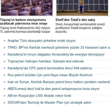
Tüpraş’ın karbon emisyonunu
Shell'den Total'e dev satış
azaltacak yatırımına imar onayı
Shell, Avrupa'daki yenilenebilir enerji
Tüpraş İzmir Rafinerisi'nin 462 milyon
portföyünü TotalEnergies'e sattığını
TL yatırımla kurmayı planladığı rüzgar
duyurdu.
ve güneş enerji santrali için hazırlanan
nazım ve uygulama imar planı
Araplar Türk akaryakıt şirketine ortak oluyor
değişiklikleri Çevre, Şehircilik ve İklim
Değişikliği Bakanlığı tarafından
TPAO, BP'nin Kerkük merkezli şirketinin yüzde 15 hissesini satın a
onaylandı.
Karadeniz’in hırçın dalgaları Arnavutköy’de enerjiye dönüşüyor
Tüpraş'tan hidrojen hamlesi: Sahada test edecek
Karadeniz'de CPC petrol terminaline ikinci İHA saldırısı
Rus petrol ürünleri için yeni Asya rotası Büyük Karimun
Irak ve Suriye, Kerkük-Banyas petrol boru hattını yeniden canland
ABD'li enerji devi Irak'ta dev petrol anlaşmasına imza atıyor
AB'nin Rusya'dan LNG ithalatı rekor kırdı
SOCAR’dan Technip ile Master Plan için stratejik adım