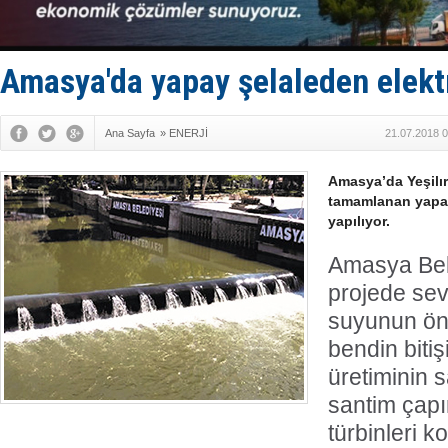
Hürmüz’de
Rusya'nın g
Keşfedildi
D-Marin, A
Amasya'da yapay şelaleden elektr
Van’da inş
Ana Sayfa
»
ENERJİ
21.07.2018 0
Amasya’da Yeşilı
tamamlanan yapay 
yapılıyor.
Amasya Bel
projede sev
suyunun ön
bendin bitiş
üretiminin s
santim çap
türbinleri k