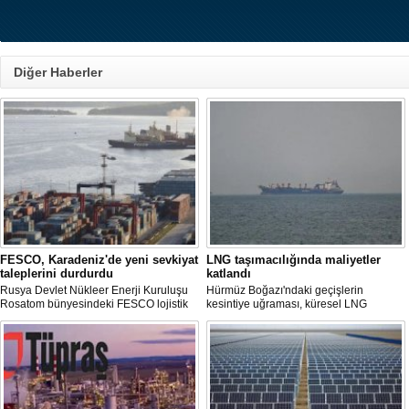
Diğer Haberler
FESCO, Karadeniz'de yeni sevkiyat
LNG taşımacılığında maliyetler
taleplerini durdurdu
katlandı
Rusya Devlet Nükleer Enerji Kuruluşu
Hürmüz Boğazı'ndaki geçişlerin
Rosatom bünyesindeki FESCO lojistik
kesintiye uğraması, küresel LNG
şirketi, Karadeniz üzerinden yapılacak
arzında aksamalara yol açarken sefer
sevkiyatlara ilişkin yeni taleplerin
sürelerini uzattı ve gemi kiralama ile
kabulünü geçici olarak durdurdu.
deniz yakıtı maliyetlerini 2022 enerji
krizinden bu yana en yüksek seviyelere
çıkardı.