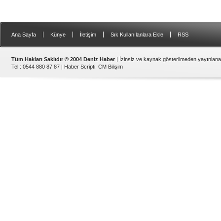
|
|
|
|
Ana Sayfa
Künye
İletişim
Sık Kullanılanlara Ekle
RSS
Tüm Hakları Saklıdır © 2004 Deniz Haber
| İzinsiz ve kaynak gösterilmeden yayınlan
Tel : 0544 880 87 87 |
Haber Scripti
:
CM Bilişim