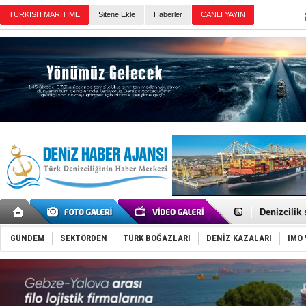
Sitene Ekle
Haberler
Günün Haberleri
Rusya, göl
Enejota ti
Denizcilik
Türkiye’den
‘14. Olymp
GÜNDEM
SEKTÖRDEN
TÜRK BOĞAZLARI
DENİZ KAZALARI
IMO 
Taksi Botla
TÜRKLİM Ba
SOCAR da M
Türkiye'nin
Dünyanın e