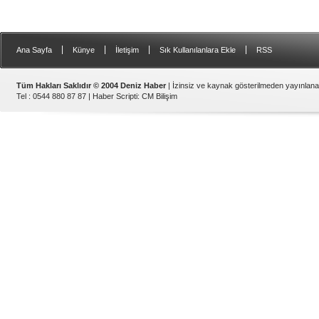
|
|
|
|
Ana Sayfa
Künye
İletişim
Sık Kullanılanlara Ekle
RSS
Tüm Hakları Saklıdır © 2004 Deniz Haber
| İzinsiz ve kaynak gösterilmeden yayınlan
Tel : 0544 880 87 87 |
Haber Scripti
:
CM Bilişim