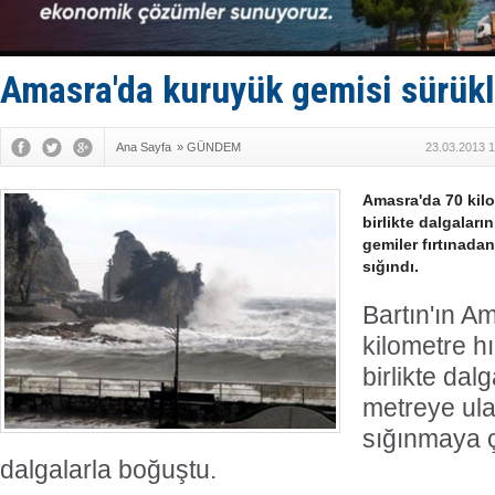
Hürmüz’de
Rusya'nın g
Keşfedildi
D-Marin, A
Amasra'da kuruyük gemisi sürük
Van’da inş
Ana Sayfa
»
GÜNDEM
23.03.2013 1
Amasra'da 70 kilo
birlikte dalgaları
gemiler fırtınadan
sığındı.
Bartın'ın A
kilometre hı
birlikte dal
metreye ula
sığınmaya ç
dalgalarla boğuştu.