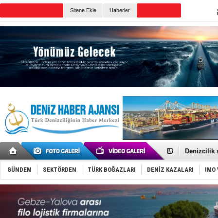
TURKISH MARITIME
Sitene Ekle
Haberler
CANLI YAYIN
Günün Haberleri
Rusya, göl
Enejota ti
Denizcilik
Türkiye’den
‘14. Olymp
GÜNDEM
SEKTÖRDEN
TÜRK BOĞAZLARI
DENİZ KAZALARI
IMO 
Taksi Botla
TÜRKLİM Ba
SOCAR da M
Türkiye'nin
Dünyanın e