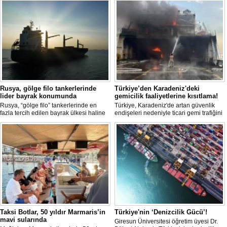
Rusya, gölge filo tankerlerinde
Türkiye’den Karadeniz'deki
lider bayrak konumunda
gemicilik faaliyetlerine kısıtlama!
Rusya, “gölge filo” tankerlerinde en
Türkiye, Karadeniz'de artan güvenlik
fazla tercih edilen bayrak ülkesi haline
endişeleri nedeniyle ticari gemi trafiğini
geldi. Yaptırım baskısının artmasıyla
kısıtlamaya başladı. Bu durum,
birlikte çok sayıda tanker Rus bayrağına
bölgedeki gıda güvenliğini tehdit ediyor.
geçerken, bu durum küresel denizcilik
yaptırımlarının uygulanması açısından
yeni bir tablo ortaya koyuyor.
Taksi Botlar, 50 yıldır Marmaris’in
Türkiye'nin ‘Denizcilik Gücü’!
mavi sularında
Giresun Üniversitesi öğretim üyesi Dr.