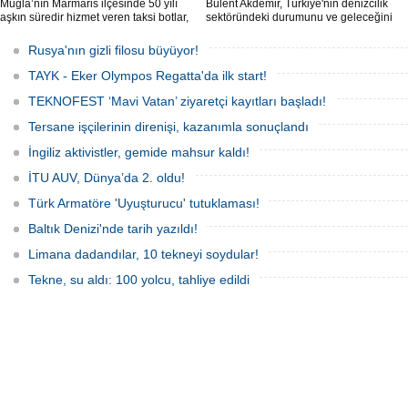
Muğla’nın Marmaris ilçesinde 50 yılı
Bülent Akdemir, Türkiye'nin denizcilik
aşkın süredir hizmet veren taksi botlar,
sektöründeki durumunu ve geleceğini
hem ulaşım hem de turistik gezi
değerlendirdi.
amacıyla kullanılmaya devam ediyor.
Rusya'nın gizli filosu büyüyor!
TAYK - Eker Olympos Regatta'da ilk start!
TEKNOFEST ‘Mavi Vatan’ ziyaretçi kayıtları başladı!
Tersane işçilerinin direnişi, kazanımla sonuçlandı
İngiliz aktivistler, gemide mahsur kaldı!
İTU AUV, Dünya’da 2. oldu!
Türk Armatöre 'Uyuşturucu' tutuklaması!
Baltık Denizi'nde tarih yazıldı!
Limana dadandılar, 10 tekneyi soydular!
Tekne, su aldı: 100 yolcu, tahliye edildi