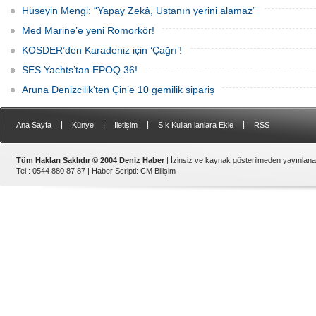
Hüseyin Mengi: “Yapay Zekâ, Ustanın yerini alamaz”
Med Marine’e yeni Römorkör!
KOSDER’den Karadeniz için ‘Çağrı’!
SES Yachts’tan EPOQ 36!
Aruna Denizcilik’ten Çin’e 10 gemilik sipariş
|
|
|
|
Ana Sayfa
Künye
İletişim
Sık Kullanılanlara Ekle
RSS
Tüm Hakları Saklıdır © 2004 Deniz Haber
| İzinsiz ve kaynak gösterilmeden yayınlan
Tel : 0544 880 87 87 |
Haber Scripti
:
CM Bilişim