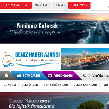
Sitene Ekle
Haberler
Günün Haberleri
Keşfedildi
D-Marin, A
Van’da inş
ASEAN ilk 
TAYK - Eke
GÜNDEM
SEKTÖRDEN
TÜRK BOĞAZLARI
DENİZ KAZALARI
IMO 
İstanbul v
TEKNOFEST 
Tersane işç
İngiliz akt
FESCO, Kar