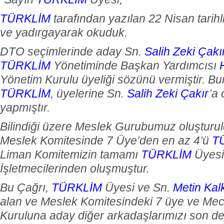
TÜRKLİM
tarafından yazılan 22 Nisan tarih
ve yadırgayarak okuduk.
DTO seçimlerinde aday Sn.
Salih Zeki Çakı
TÜRKLİM
Yönetiminde Başkan Yardımcısı
Yönetim Kurulu üyeliği sözünü vermiştir. B
TÜRKLİM
, üyelerine Sn.
Salih Zeki Çakır
’a 
yapmıştır.
Bilindiği üzere Meslek Gurubumuz oluştur
Meslek Komitesinde 7 Üye’den en az 4’ü
T
Liman Komitemizin tamamı
TÜRKLİM
Üyesi
İşletmecilerinden oluşmuştur.
Bu Çağrı,
TÜRKLİM
Üyesi ve Sn.
Metin Kal
alan ve Meslek Komitesindeki 7 üye ve Mec
Kuruluna aday diğer arkadaşlarımızı son der