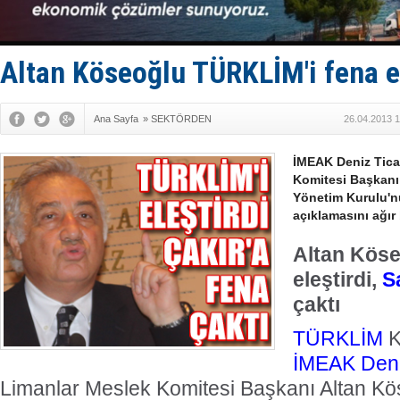
DESE, BIMC
GİMBİRDER 
35 milyon T
İnsansız c
Altan Köseoğlu TÜRKLİM'i fena el
Yüzyıl son
Ana Sayfa
»
SEKTÖRDEN
26.04.2013 1
İMEAK Deniz Tica
Komitesi Başkanı
Yönetim Kurulu'nu
açıklamasını ağır 
Altan Kös
eleştirdi,
S
çaktı
TÜRKLİM
K
İMEAK
Deni
Limanlar Meslek Komitesi Başkanı Altan K