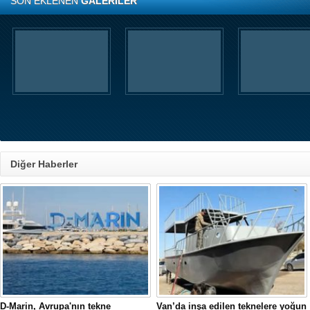
SON EKLENEN
GALERİLER
Diğer Haberler
D-Marin, Avrupa'nın tekne
Van’da inşa edilen teknelere yoğun