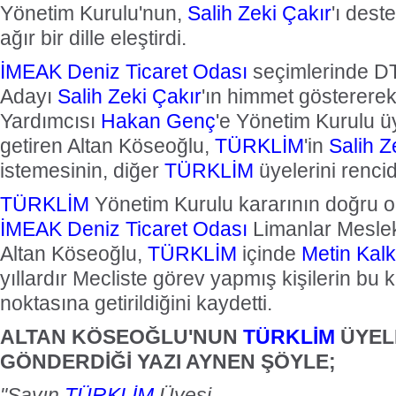
Yönetim Kurulu'nun,
Salih Zeki Çakır
'ı dest
ağır bir dille eleştirdi.
İMEAK
Deniz Ticaret Odası
seçimlerinde D
Adayı
Salih Zeki Çakır
'ın himmet gösterere
Yardımcısı
Hakan Genç
'e Yönetim Kurulu üyel
getiren Altan Köseoğlu,
TÜRKLİM
'in
Salih Z
istemesinin, diğer
TÜRKLİM
üyelerini rencid
TÜRKLİM
Yönetim Kurulu kararının doğru o
İMEAK
Deniz Ticaret Odası
Limanlar Mesle
Altan Köseoğlu,
TÜRKLİM
içinde
Metin Kal
yıllardır Mecliste görev yapmış kişilerin bu k
noktasına getirildiğini kaydetti.
ALTAN KÖSEOĞLU'NUN
TÜRKLİM
ÜYEL
GÖNDERDİĞİ YAZI AYNEN ŞÖYLE;
"Sayın
TÜRKLİM
Üyesi,