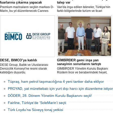
fuarlarına çıkarma yapacak
talep var
Premium marinaların seçkin markası D-
Van'da inşa edilen tekneler, Türkiye'nin
Marin, bu yıl düzenlenecek Cannes
farklı bölgelerinde turizm ve ticari
Yachting Festival ve Cenova
faaliyetlerde kullanılmak üzere deniz ve
Uluslararası Tekne Fuarı'nda
göllerle buluşuyor. Müşterilerin
ziyaretçileriyle yeniden buluşmaya
taleplerine göre özel olarak tasarlanan
hazırlanıyor.
tekneler, donanım ve özelliklerine göre
şekillendirilerek teslim ediliyor.
DESE, BIMCO’ya katıldı
GİMBİRDER gemi inşa yan
sanayinin sorunlarını tartıştı
DESE Group, Baltık ve Uluslararası
Denizcilik Konseyi'ne resmi olarak
GİMBİRDER Yönetim Kurulu Başkanı
katıldığını duyurdu.
Rüstem İnce ve beraberindeki heyet,
YTSO Başkanı Cemil Demiryürek’i
ziyaret etti. Görüşmede tersane taşeron
Tüpraş, ham petrol taşımacılığına 4 yeni tanker daha ekliyor
firmalarının yaşadığı sektörel sorunlar
ile vergi uygulamalarındaki
PROYAD, yat mürettebatı için yurt dışı harcı için düzenleme istiyor
mağduriyetler ele alındı.
DÖDER, 28. Dönem Yönetim Kurulu Başkanını seçti!
Fairline, Türkiye’de ‘SoleMarin’i seçti
Türk Loydu’na Süveyş tonaj yetkisi