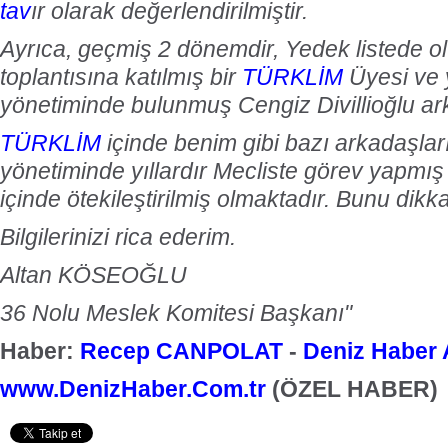
tav
ır olarak değerlendirilmiştir.
Ayrıca, geçmiş 2 dönemdir, Yedek listede o
toplantısına katılmış bir
TÜRKLİM
Üyesi ve 
yönetiminde bulunmuş Cengiz Divillioğlu ar
TÜRKLİM
içinde benim gibi bazı arkadaşla
yönetiminde yıllardır Mecliste görev yapmış 
içinde ötekileştirilmiş olmaktadır. Bunu dikk
Bilgilerinizi rica ederim.
Altan KÖSEOĞLU
36 Nolu Meslek Komitesi Başkanı"
Haber:
Recep CANPOLAT
-
Deniz Haber 
www.DenizHaber.Com.tr
(ÖZEL HABER)