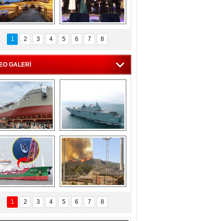
C'den 55 milyon 
5. Bosphorus Ship 
roluk turizm geliri 
Brokers Dinner, 
1
2
3
4
5
6
7
8
müjdesi
İstanbul’da yapıldı
EO GALERİ
eksan Tersanesi, 
TCG Anadolu, 
Başaran Bayrak 
tersane teknik 
tankerini suya 
seyrini tamamladı
indirdi
Göçmenlerin 
Milas’taki yangın 
imdadına Türk 
yeniden termik 
1
2
3
4
5
6
7
8
hipli MINA DENIZ 
santrallere doğru 
yetişti
ilerliyor