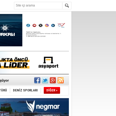
°C
ldürmüş
şüyor
TÜRÜ
DENİZ SPORLARI
DİĞER »
r