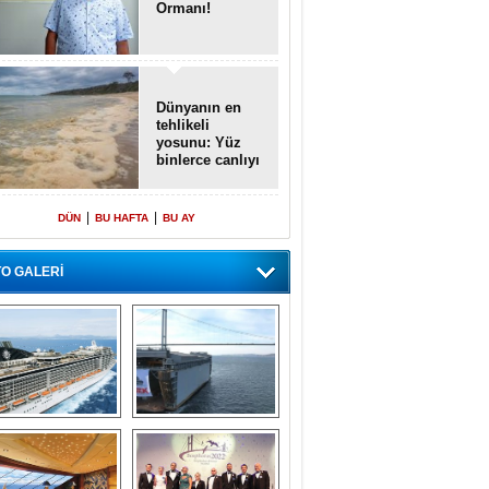
Ormanı!
Dünyanın en
tehlikeli
yosunu: Yüz
binlerce canlıyı
öldürmüş
|
|
DÜN
BU HAFTA
BU AY
O GALERİ
emi içinde gemi” 
Dünyada tek! 
konsepti ile MSC 
Denizaltı yüzer 
Splendida
havuzu intikal 
seyrine başladı