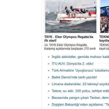
hareket
istilacı
üreme 
TAYK - Eker Olympos Regatta'da
TEKNOF
ilk start!
kayıtla
14. TAYK-Eker Olympos Regatta,
TEKNOF
Kalamış açıklarında başlayan J70 sınıfı
kayıt s
yarışlarıyla ilk startını verdi. İstanbul'u 10
denizci
gün boyunca yelken coşkusuyla
odaklan
İngiliz aktivistler, gemide mahsur kald
buluşturacak organizasyonun ilk
tarihle
gününde 9 tekne rüzgârla buluştu.
İTU AUV, Dünya’da 2. oldu!
Komutan
Türk Armatöre 'Uyuşturucu' tutuklama
Baltık Denizi'nde tarih yazıldı!
Limana dadandılar, 10 tekneyi soydul
Tekne, su aldı: 100 yolcu, tahliye edil
Bacasında yangın çıkan Tanker, demir
Dışişleri Bakanlığı'ndan açıklama: "Ta