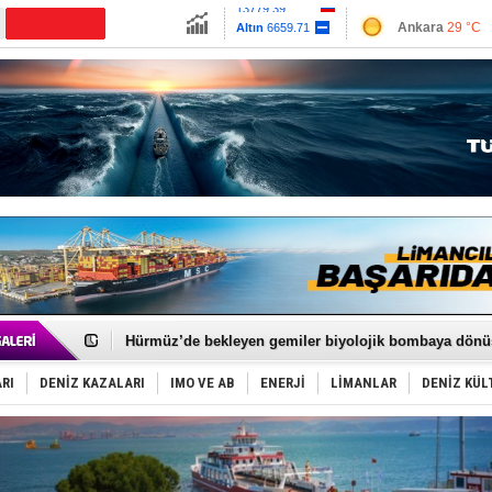
13779.39
Ankara
29 °C
Altın
6659.71
İzmir
31 °C
Dolar
47.6791
Antalya
33 °C
Euro
55.1258
Muğla
31 °C
Çanakkale
30 
Türkiye'nin ‘Denizcilik Gücü’!
Dünyanın en tehlikeli yosunu: Yüz binlerce canlıyı ö
Hürmüz’de bekleyen gemiler biyolojik bombaya dönü
Rusya'nın gizli filosu büyüyor!
Keşfedildi: En büyük Mercan Ormanı!
RI
DENİZ KAZALARI
IMO VE AB
ENERJİ
LİMANLAR
DENİZ KÜL
D-Marin, Avrupa'nın tekne fuarlarına çıkarma yapacak
Van’da inşa edilen teknelere yoğun talep var
ASEAN ilk P&I Sigorta Kulübünü kurmaya hazırlanıyo
TAYK - Eker Olympos Regatta'da ilk start!
İstanbul ve Çanakkale: 6 ayda 40.000 gemi