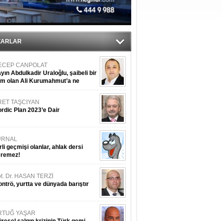
du
ZARLAR
ECEP CANPOLAT
yın Abdulkadir Uraloğlu, şaibeli bir
im olan Ali Kurumahmut’a ne
nışıyorsunuz?
RET TAŞCIYAN
rdic Plan 2023’e Dair
URNAL
rli geçmişi olanlar, ahlak dersi
eremez!
t. Dr. HASAN TERZİ
ntrö, yurtta ve dünyada barıştır
RTUĞ YAŞAR