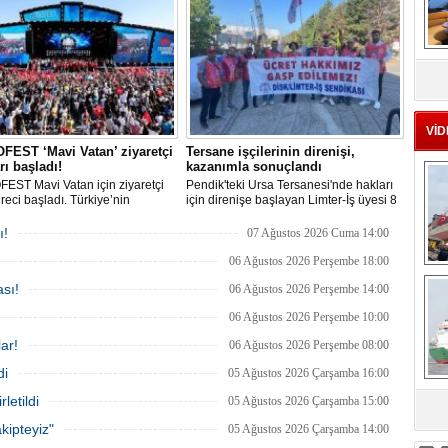
siz bekleyen binden fazla gemi,
 deniz canlıları için devasa bir
merkezine dönüşmüş durumda.
MS
eu
VİD
EST ‘Mavi Vatan’ ziyaretçi
Tersane işçilerinin direnişi,
rı başladı!
kazanımla sonuçlandı
EST Mavi Vatan için ziyaretçi
Pendik'teki Ursa Tersanesi'nde hakları
üreci başladı. Türkiye’nin
için direnişe başlayan Limter-İş üyesi 8
lik ve savunma teknolojilerine
işçinin mücadelesi sonuç verdi. İşveren,
an etkinliği, 20-23 Ağustos
arabulucu görüşmesinde tüm
ı!
07 Ağustos 2026 Cuma 14:00
ri arasında Gölcük Tersanesi
alacakların ödenmesini kabul etti.
lığı’nda gerçekleştirilecek.
Sendika, sözlerin tutulmaması halinde
06 Ağustos 2026 Perşembe 18:00
Ç
direnişin süreceğini açıkladı
sı!
06 Ağustos 2026 Perşembe 14:00
06 Ağustos 2026 Perşembe 10:00
ar!
06 Ağustos 2026 Perşembe 08:00
di
05 Ağustos 2026 Çarşamba 16:00
letildi
05 Ağustos 2026 Çarşamba 15:00
sa
kipteyiz"
05 Ağustos 2026 Çarşamba 14:00