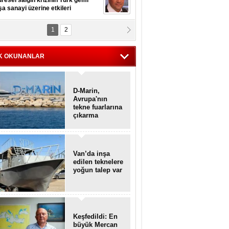
resel salgın krizinin Türk gemi
şa sanayi üzerine etkileri
1
2
pt. MESUT AZMİ GÖKSOY
lavuz kaptan kardeşlerime
hafen...
K OKUNANLAR
D-Marin,
Avrupa'nın
tekne fuarlarına
çıkarma
yapacak
Van’da inşa
edilen teknelere
yoğun talep var
Keşfedildi: En
büyük Mercan