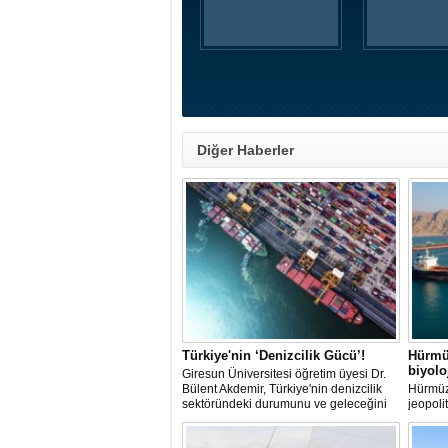
Diğer Haberler
Türkiye'nin ‘Denizcilik Gücü’!
Hürmü
biyol
Giresun Üniversitesi öğretim üyesi Dr.
Bülent Akdemir, Türkiye'nin denizcilik
Hürmüz
sektöründeki durumunu ve geleceğini
jeopoli
değerlendirdi.
ölçekte
aralamı