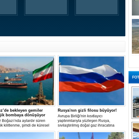
FOT
z’de bekleyen gemiler
Rusya'nın gizli filosu büyüyor!
ojik bombaya dönüşüyor
Avrupa Birliği'nin kısıtlayıcı
 Boğazı’nda aylardır süren
yaptırımlarıyla yüzleşen Rusya,
“G
tik kilitlenme, şimdi de küresel
sıvılaştırılmış doğal gaz ihracatına
 bir çevre felaketinin kapısını
devam edebilmek için gizli bir filo
ş olabilir. Sıcak sularda
geliştiriyor.