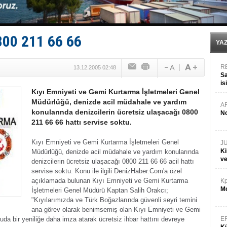
TEKNOFEST ‘Mavi Vatan’ ziyaretçi kayıtları başladı!
Tersane işçilerinin direnişi, kazanımla sonuçlandı
İngiliz aktivistler, gemide mahsur kaldı!
FESCO, Karadeniz'de yeni sevkiyat taleplerini durdur
800 211 66 66
DESE, BIMCO’ya katıldı
YA
R
13.12.2005 02:48
Sa
is
Kıyı Emniyeti ve Gemi Kurtarma İşletmeleri Genel
da
Müdürlüğü, denizde acil müdahale ve yardım
A
konularında denizcilerin ücretsiz ulaşacağı 0800
No
211 66 66 hattı servise soktu.
Kıyı Emniyeti ve Gemi Kurtarma İşletmeleri Genel
J
Ki
Müdürlüğü, denizde acil müdahale ve yardım konularında
v
denizcilerin ücretsiz ulaşacağı 0800 211 66 66 acil hattı
servise soktu.
Konu ile ilgili DenizHaber.Com'a özel
açıklamada bulunan Kıyı Emniyeti ve Gemi Kurtarma
Kp
Mo
İşletmeleri Genel Müdürü Kaptan Salih Orakcı;
"Kıyılarımızda ve Türk Boğazlarında güvenli seyri temini
ana görev olarak benimsemiş olan Kıyı Emniyeti ve Gemi
da bir yeniliğe daha imza atarak ücretsiz ihbar hattını devreye
E