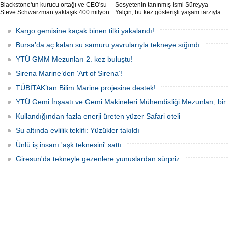
Blackstone'un kurucu ortağı ve CEO'su
Sosyetenin tanınmış ismi Süreyya
Steve Schwarzman yaklaşık 400 milyon
Yalçın, bu kez gösterişli yaşam tarzıyla
dolar değerindeki lüks süper yatı satın
değil, iş dünyasına attığı yeni adımla
aldı. Project 1014 adlı yat 101 metre
gündem oldu. Yalçın Bodrum merkezli
Kargo gemisine kaçak binen tilki yakalandı!
uzunluğunda...
bir yat kiralama şirketi kurdu.
Varlık Fonu’ndan Alsanc
Bursa’da aç kalan su samuru yavrularıyla tekneye sığındı
açıklaması
YTÜ GMM Mezunları 2. kez buluştu!
Alsancak Limanı’nın işletm
dönem başlarken, Türkiye V
Sirena Marine’den ‘Art of Sirena’!
Yatırımlardan Sorumlu Ge
Yardımcısı Aziz Murat Ulu
TÜBİTAK’tan Bilim Marine projesine destek!
satış ya da imtiyaz devri ya
belirterek, “Yük limanı oper
YTÜ Gemi İnşaatı ve Gemi Makineleri Mühendisliği Mezunları, bir 
yerli ve milli Alport’a tesl
açıklamasında bulu
Kullandığından fazla enerji üreten yüzer Safari oteli
Su altında evlilik teklifi: Yüzükler takıldı
Ünlü iş insanı 'aşk teknesini' sattı
Giresun'da tekneyle gezenlere yunuslardan sürpriz
Dörtel Gemi Söküm AB li
çıkarıldı
Aliağa’daki Dörtel Gemi