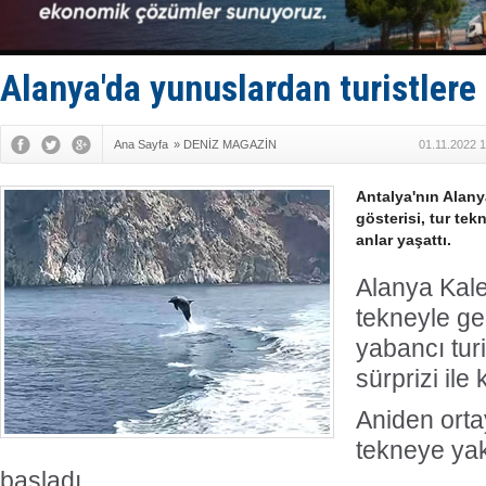
Alanya'da yunuslardan turistlere 
Ana Sayfa
»
DENİZ MAGAZİN
01.11.2022 
Antalya'nın Alan
gösterisi, tur tek
anlar yaşattı.
Alanya Kale
tekneyle gez
yabancı turi
sürprizi ile 
Aniden orta
tekneye ya
başladı.