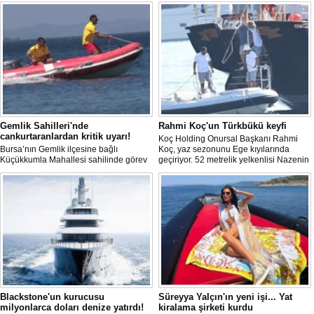
Gemlik Sahilleri'nde
Rahmi Koç'un Türkbükü keyfi
cankurtaranlardan kritik uyarı!
Koç Holding Onursal Başkanı Rahmi
Bursa’nın Gemlik ilçesine bağlı
Koç, yaz sezonunu Ege kıyılarında
Fransız Meridiam, Boğaz 
Küçükkumla Mahallesi sahilinde görev
geçiriyor. 52 metrelik yelkenlisi Nazenin
ihalesine hazırlanıyor 
yapan cankurtaranlar, sıcak havalarla
5 ile mavi tura çıkan Koç, Bodrum
Bloomberg'in haberine gör
birlikte artan deniz yoğunluğunda
Türkbükü'nde zodiak botla karaya
altyapı yatırım şirketi Meri
vatandaşların güvenliği için gün boyu
çıkarken görüntülendi.
Temmuz Şehitler Köprüsü 
görev yapıyor. Ekipler, boğulma
Sultan Mehmet Köprü
vakalarının büyük bölümünün kişilerin
özelleştirilmesine yönelik
kendi sınırlarını aşması ve uyarıları
ilgileniyor.
dikkate almamasından kaynaklandığını
belirtti.
Blackstone'un kurucusu
Süreyya Yalçın'ın yeni işi... Yat
milyonlarca doları denize yatırdı!
kiralama şirketi kurdu