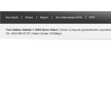
Gemi Geri Dönüşüm Yönetm
özellikle özellikle kıyı şerid
ilişkin hükümlere uymadığ
listesinden çıkarıld
|
|
|
|
Ana Sayfa
Künye
İletişim
Sık Kullanılanlara Ekle
RSS
Tüm Hakları Saklıdır © 2004 Deniz Haber
| İzinsiz ve kaynak gösterilmeden yayınlan
Tel : 0544 880 87 87 |
Haber Scripti
:
CM Bilişim