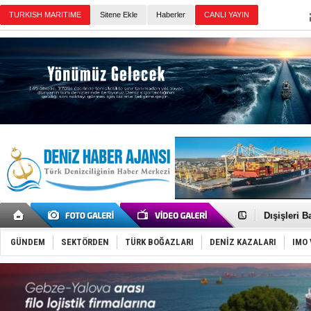
Sitene Ekle
Haberler
Günün Haberleri
Türk Loydu
Hüseyin Me
Hat-San Te
Med Marine
KOSDER’den
Kalyoncu’da
Tekne, su a
Bacasında 
Dışişleri B
Depo ve tek
Kruvaziyer 
GÜNDEM
SEKTÖRDEN
TÜRK BOĞAZLARI
DENİZ KAZALARI
IMO 
SES Yacht
Kargıcak K
Denizlerin 
İstanbul: 