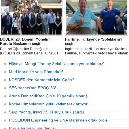
almaya hak kazanan ilk tersane oldu.
2029 yılı içerisinde teslim alınması
planlanıyor.
DÖDER, 28. Dönem Yönetim
Fairline, Türkiye’de ‘SoleMarin’i
Kurulu Başkanını seçti!
seçti
Denizci Öğrenciler Derneği’nin
İngiltere merkezli lüks motor yat üreticisi
(DÖDER) 28. Dönem Genel Kurulu, 1
Fairline, Türkiye'deki yetkili bayisi olarak
Ağustos Cumartesi günü Türkiye Gemi
SoleMarin Yachting'i seçti.
Sanayicileri Birliği (GİSBİR) ev
Hüseyin Mengi: “Yapay Zekâ, Ustanın yerini alamaz”
sahipliğinde gerçekleştirildi.
Med Marine’e yeni Römorkör!
KOSDER’den Karadeniz için ‘Çağrı’!
SES Yachts’tan EPOQ 36!
Aruna Denizcilik’ten Çin’e 10 gemilik sipariş
Kocaeli limanlarının yükü katlanarak artıyor
Sarp Yachts, ikinci XSR’i suyla buluşturdu
POSEIDON Engineering ve DNA Marin'den ortak proje
Purus Varna’yı uğurladılar