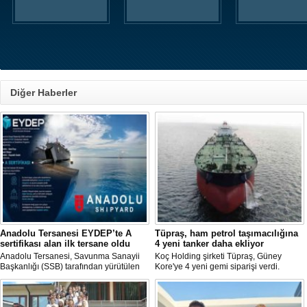
Diğer Haberler
Anadolu Tersanesi EYDEP’te A
Tüpraş, ham petrol taşımacılığına
sertifikası alan ilk tersane oldu
4 yeni tanker daha ekliyor
Anadolu Tersanesi, Savunma Sanayii
Koç Holding şirketi Tüpraş, Güney
Başkanlığı (SSB) tarafından yürütülen
Kore'ye 4 yeni gemi siparişi verdi.
Endüstriyel Yetkinlik Değerlendirme ve
Toplam yatırım tutarı 370 milyon doları
Destekleme Programı
aşan, her biri yaklaşık 157.000 DWT
(EYDEP)kapsamında, A Sertifikası
taşıma kapasitesine sahip tankerlerin