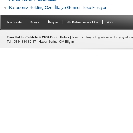
Karadeniz Holding Özel İtfaiye Gemisi filosu kuruyor
|
|
|
|
Ana Sayfa
Künye
İletişim
Sık Kullanılanlara Ekle
RSS
Tüm Hakları Saklıdır © 2004 Deniz Haber
| İzinsiz ve kaynak gösterilmeden yayınlan
Tel : 0544 880 87 87 |
Haber Scripti
:
CM Bilişim