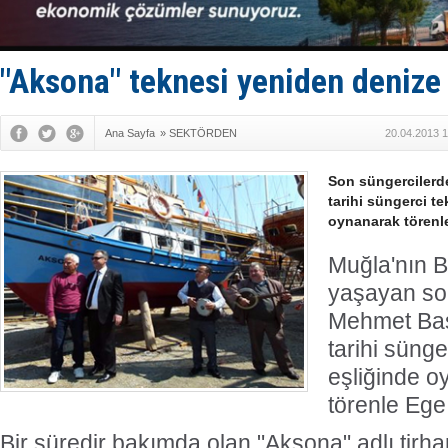
Fairline, T
Baltık Deni
Runit kubb
Limana dad
"Aksona" teknesi yeniden denize 
Türk Loydu
Ana Sayfa
»
SEKTÖRDEN
20.04.2013 1
Son süngercilerd
tarihi süngerci t
oynanarak törenle
Muğla'nın B
yaşayan so
Mehmet Baş
tarihi süng
eşliğinde o
törenle Ege 
Bir süredir bakımda olan "Aksona" adlı tirha