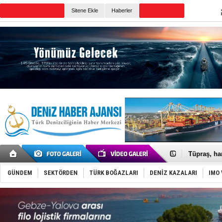
TURKISH MARITIME
Sitene Ekle
Haberler
CANLI YAYIN
Günün Haberleri
Anadolu Te
Derince, I
Tüpraş, ha
İTU AUV, D
LNG taşıma
GÜNDEM
SEKTÖRDEN
TÜRK BOĞAZLARI
DENİZ KAZALARI
IMO 
PROYAD, yat
Türkiye-Ir
Türk Armat
Deniz turi
DÖDER, 28.