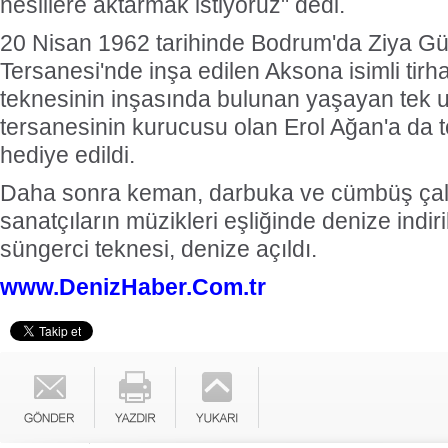
nesillere aktarmak istiyoruz" dedi.
20 Nisan 1962 tarihinde Bodrum'da Ziya G
Tersanesi'nde inşa edilen Aksona isimli tirh
teknesinin inşasında bulunan yaşayan tek u
tersanesinin kurucusu olan Erol Ağan'a da tö
hediye edildi.
Daha sonra keman, darbuka ve cümbüş çal
sanatçıların müzikleri eşliğinde denize indir
süngerci teknesi, denize açıldı.
www.DenizHaber.Com.tr