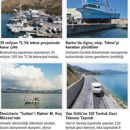
35 milyon TL'lik tekne projesinde
Bartın’da ilginç olay: Tekne’yi
karar çıktı
karadan yürüttüler
Bodrum'da yapılması planlanan 35
Osmanlı Devleti döneminde savaşlarda
milyon 185 bin TL'lik tekne/yat imalat,
kullanılmak üzere gemilerin üretildiği
bakım-onarım ve çekek yeri projesinde
Bartın’ın Kurucaşile ilçesinde üretilen 11
ÇED süreci sonlandırıldı. Bakanlık,
metrelik tekne adeta karadan yürütüldü.
başvuru dosyasının yasal süre
Dağları, tepeleri aşan balıkçı teknesi,
içerisinde yeniden sunulmaması
evlerin de bulunduğu dar ve virajlı
üzerine süreci kapattı.
sokaklarda süren 3 saatlik yolculun
ardından denize kavuştu.
Denizlerin "Sultan"ı Rahmi M. Koç
Van Gölü'ne 110 Tonluk Gezi
Müzesi'nde
Teknesi Taşındı
Amatör denizciliği ülkemize tanıtan,
Van'ın Gevaş ilçesinde yapılan 110
basın dünyasının duayeni, deniz
tonluk gezi teknesi, tırla taşınarak 8