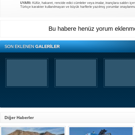
UYARI:
Küfür, hakaret, rencide edici cümleler veya imalar, inançlara saldırı içer
Türkçe karakter kullanılmayan ve büyük harflerle yazılmış yorumlar onaylanm
Bu habere henüz yorum eklenme
SON EKLENEN
GALERİLER
Diğer Haberler