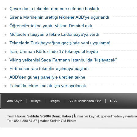
sevdalısı Necati Zincirkıran’a ait Sultan
saatte Van Gölü'ne ulaştırıldı.
isimli klasik yelkenli, Klasik Tekneler
Çevre dostu tekneler deneme seferine başladı
Platformu tarafından düzenlenen
“Yedinci Klasik Tekneler Buluşması’’
Sirena Marine'nin ürettiği tekneler ABD'ye uğurlandı
kapsamında gerçekleştirilen törenle
Rahmi M. Koç Müzesi Denizcilik
Öğrenciler tekne yaptı, Volkan Demirel aldı
Koleksiyonu’na katıldı.
Mültecileri taşıyan 5 tekne Endonezya'ya vardı
Teknelerin Türk bayrağına geçişinde yeni uygulama!
İran, Umman Körfezi'nde 17 tekneye el koydu
Viking yelkenlisi Saga Farmann İstanbul'da "kışlayacak"
Fırtına sonrası tekneler açılmaya başladı
ABD'den güneş paneliyle üretilen tekne
Fatsa'da tekne imalatı için yer ayrılacak
|
|
|
|
Ana Sayfa
Künye
İletişim
Sık Kullanılanlara Ekle
RSS
Tüm Hakları Saklıdır © 2004 Deniz Haber
| İzinsiz ve kaynak gösterilmeden yayınlan
Tel : 0544 880 87 87 |
Haber Scripti
:
CM Bilişim