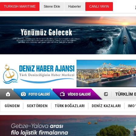
Sitene Ekle
Haberler
Günün Haberleri
‘14. Olymp
Taksi Botla
TÜRKLİM Ba
SOCAR da M
Türkiye'nin
GÜNDEM
SEKTÖRDEN
TÜRK BOĞAZLARI
DENİZ KAZALARI
IMO 
Dünyanın e
Hürmüz’de
Rusya'nın g
Keşfedildi
D-Marin, A
Van’da inş