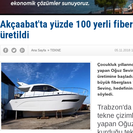
ASEAN ilk 
TAYK - Eke
İstanbul v
Akçaabat'ta yüzde 100 yerli fibe
TEKNOFEST 
üretildi
Ana Sayfa
»
TEKNE
05.11.2018 
Çocukluk yıllarınd
yapan Oğuz Sevin
üretimine başlad
büyük fiberglass
Sevinç, hedefinin
söyledi.
Trabzon'da 
tekne çiziml
yapan Oğuz 
kurduğu tek