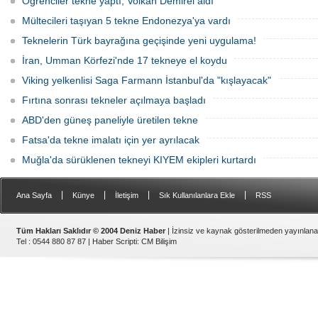
Öğrenciler tekne yaptı, Volkan Demirel aldı
Mültecileri taşıyan 5 tekne Endonezya'ya vardı
Teknelerin Türk bayrağına geçişinde yeni uygulama!
İran, Umman Körfezi'nde 17 tekneye el koydu
Viking yelkenlisi Saga Farmann İstanbul'da "kışlayacak"
Fırtına sonrası tekneler açılmaya başladı
ABD'den güneş paneliyle üretilen tekne
Fatsa'da tekne imalatı için yer ayrılacak
Muğla'da sürüklenen tekneyi KIYEM ekipleri kurtardı
|
|
|
|
Ana Sayfa
Künye
İletişim
Sık Kullanılanlara Ekle
RSS
Tüm Hakları Saklıdır © 2004 Deniz Haber
| İzinsiz ve kaynak gösterilmeden yayınlan
Tel : 0544 880 87 87 |
Haber Scripti
:
CM Bilişim