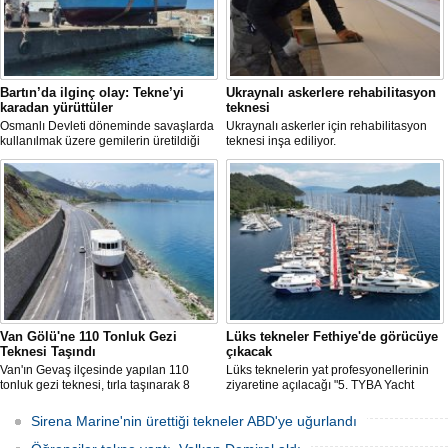
Bartın’da ilginç olay: Tekne’yi
Ukraynalı askerlere rehabilitasyon
karadan yürüttüler
teknesi
Osmanlı Devleti döneminde savaşlarda
Ukraynalı askerler için rehabilitasyon
kullanılmak üzere gemilerin üretildiği
teknesi inşa ediliyor.
Bartın’ın Kurucaşile ilçesinde üretilen 11
metrelik tekne adeta karadan yürütüldü.
Dağları, tepeleri aşan balıkçı teknesi,
evlerin de bulunduğu dar ve virajlı
sokaklarda süren 3 saatlik yolculun
ardından denize kavuştu.
Van Gölü'ne 110 Tonluk Gezi
Lüks tekneler Fethiye'de görücüye
Teknesi Taşındı
çıkacak
Van'ın Gevaş ilçesinde yapılan 110
Lüks teknelerin yat profesyonellerinin
tonluk gezi teknesi, tırla taşınarak 8
ziyaretine açılacağı "5. TYBA Yacht
saatte Van Gölü'ne ulaştırıldı.
Charter Show", Fethiye'de 3-7 Mayıs'ta
yapılacak.
Sirena Marine'nin ürettiği tekneler ABD'ye uğurlandı