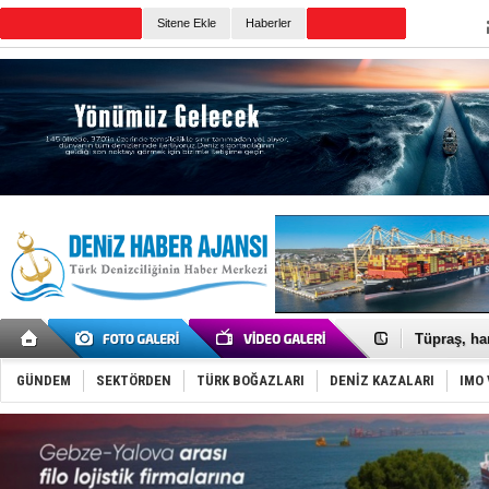
TURKISH MARITIME
Sitene Ekle
Haberler
CANLI YAYIN
Günün Haberleri
Anadolu Te
Derince, I
Tüpraş, ha
İTU AUV, D
LNG taşıma
PROYAD, yat
GÜNDEM
SEKTÖRDEN
TÜRK BOĞAZLARI
DENİZ KAZALARI
IMO 
Türkiye-Ir
Türk Armat
Deniz turi
DÖDER, 28.
Fairline, T