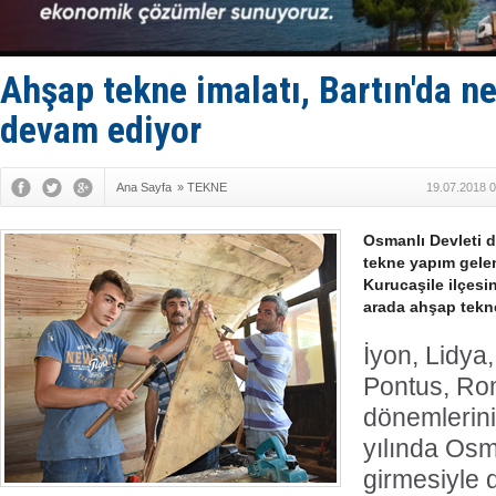
Baltık Deni
Runit kubb
Limana dad
Türk Loydu
Ahşap tekne imalatı, Bartın'da ne
devam ediyor
Ana Sayfa
»
TEKNE
19.07.2018 0
Osmanlı Devleti
tekne yapım gele
Kurucaşile ilçesin
arada ahşap tekne
İyon, Lidya,
Pontus, R
dönemlerin
yılında Osm
girmesiyle 