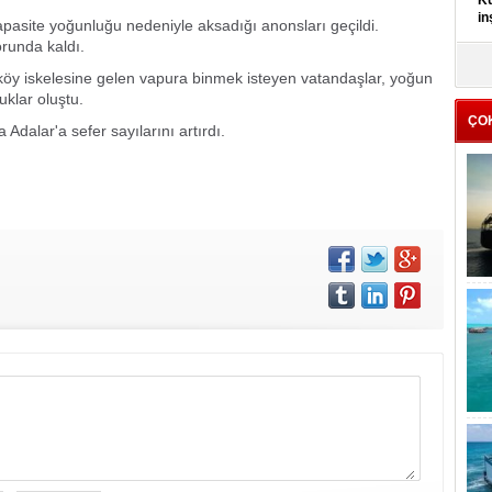
Kü
in
apasite yoğunluğu nedeniyle aksadığı anonsları geçildi.
orunda kaldı.
K
öy iskelesine gelen vapura binmek isteyen vatandaşlar, yoğun
Kı
klar oluştu.
it
ÇO
Adalar'a sefer sayılarını artırdı.