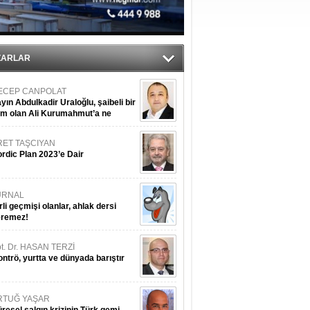
ıtlama!
’
ZARLAR
ECEP CANPOLAT
yın Abdulkadir Uraloğlu, şaibeli bir
im olan Ali Kurumahmut’a ne
nışıyorsunuz?
RET TAŞCIYAN
rdic Plan 2023’e Dair
URNAL
rli geçmişi olanlar, ahlak dersi
eremez!
t. Dr. HASAN TERZİ
ntrö, yurtta ve dünyada barıştır
RTUĞ YAŞAR