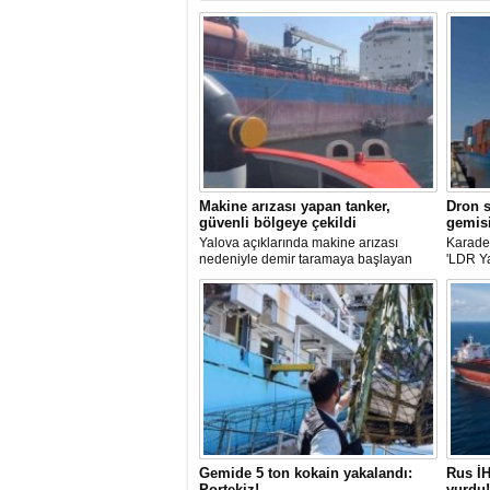
Makine arızası yapan tanker,
Dron s
güvenli bölgeye çekildi
gemisi
Yalova açıklarında makine arızası
Karaden
nedeniyle demir taramaya başlayan
'LDR Y
tanker, römorkör eşliğinde güvenli
güvenli
şekilde demirleme sahasına alındı.
kaybı 
maddi h
Gemide 5 ton kokain yakalandı:
Rus İH
Portekiz!
vurdu!