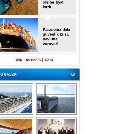
oteller fiyat
kırdı
Karadeniz’deki
güvenlik krizi,
navluna
vuruyor!
|
|
DÜN
BU HAFTA
BU AY
O GALERİ
emi içinde gemi” 
Dünyada tek! 
konsepti ile MSC 
Denizaltı yüzer 
Splendida
havuzu intikal 
seyrine başladı