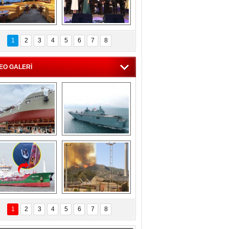
C'den 55 milyon 
5. Bosphorus Ship 
roluk turizm geliri 
Brokers Dinner, 
1
2
3
4
5
6
7
8
müjdesi
İstanbul’da yapıldı
EO GALERİ
eksan Tersanesi, 
TCG Anadolu, 
Başaran Bayrak 
tersane teknik 
tankerini suya 
seyrini tamamladı
indirdi
Göçmenlerin 
Milas’taki yangın 
imdadına Türk 
yeniden termik 
1
2
3
4
5
6
7
8
hipli MINA DENIZ 
santrallere doğru 
yetişti
ilerliyor