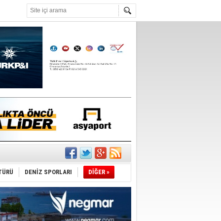
°C
ldi!
TÜRÜ
DENİZ SPORLARI
DİĞER »
da
üldü