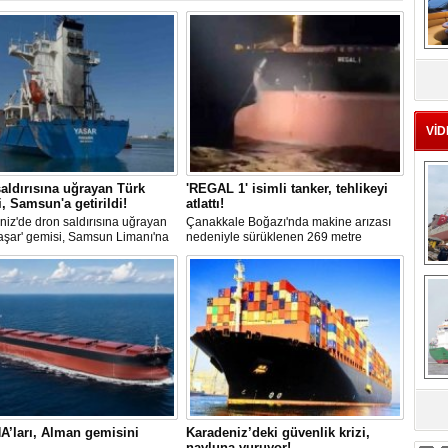
MS
eu
VİD
aldırısına uğrayan Türk
'REGAL 1' isimli tanker, tehlikeyi
, Samsun'a getirildi!
atlattı!
iz'de dron saldırısına uğrayan
Çanakkale Boğazı'nda makine arızası
aşar' gemisi, Samsun Limanı'na
nedeniyle sürüklenen 269 metre
 bir şekilde ulaştı. Saldırıda can
uzunluğundaki 'REGAL 1' isimli tanker,
yaşanmadı, ancak büyük çapta
römorkörler yardımıyla Şevketiye Demir
Ç
asar oluştu.
Sahası'na çekilerek kurtarıldı.
sa
A’ları, Alman gemisini
Karadeniz’deki güvenlik krizi,
navluna vuruyor!