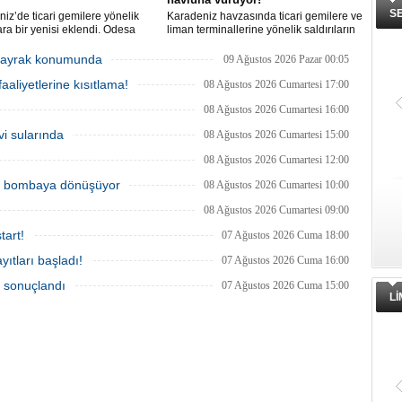
S
iz’de ticari gemilere yönelik
Karadeniz havzasında ticari gemilere ve
lara bir yenisi eklendi. Odesa
liman terminallerine yönelik saldırıların
ında birden fazla İHA’nın hedef
artması küresel emtia taşımacılığını
Alman işletmesindeki Emil
sekteye uğrattı. Risk artışıyla birlikte
r bayrak konumunda
09 Ağustos 2026 Pazar 00:05
de yangın çıktı; teknik sistemler
ortalama petrol tankeri maliyetleri 300
aaliyetlerine kısıtlama!
 mürettebat tahliye edildi.
bin doları aşarken, savaş sigortası
08 Ağustos 2026 Cumartesi 17:00
primleri iki katına çıkarak navlun
08 Ağustos 2026 Cumartesi 16:00
fiyatlarında yüzde 50’yi geçen
yükselişleri beraberinde getirdi.
vi sularında
08 Ağustos 2026 Cumartesi 15:00
08 Ağustos 2026 Cumartesi 12:00
ik bombaya dönüşüyor
08 Ağustos 2026 Cumartesi 10:00
08 Ağustos 2026 Cumartesi 09:00
tart!
07 Ağustos 2026 Cuma 18:00
ıtları başladı!
07 Ağustos 2026 Cuma 16:00
a sonuçlandı
07 Ağustos 2026 Cuma 15:00
L