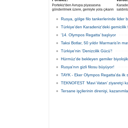
Portekiz'den Avrupa piyasasına
Karaden
gönderilmek üzere, gemiyle yola çıkarın
saldırı
5 ton kokain, Portekiz polisi ile Portekiz
açıklar
hava ve deniz kuvvetlerinin
aldığı 
Rusya, gölge filo tankerlerinde lide
operasyonuyla durduruldu. Operasyon
gemisin
kapsamında, gemideki iki yabancı
Türkiye’den Karadeniz'deki gemicilik f
durunca
uyruklu kişi bir gemi mürettebatı
‘14. Olympos Regatta’ başlıyor
gözaltına alındı.
Taksi Botlar, 50 yıldır Marmaris’in ma
Türkiye'nin ‘Denizcilik Gücü’!
Hürmüz’de bekleyen gemiler biyoloj
Rusya'nın gizli filosu büyüyor!
TAYK - Eker Olympos Regatta'da ilk s
TEKNOFEST ‘Mavi Vatan’ ziyaretçi kay
Tersane işçilerinin direnişi, kazanıml