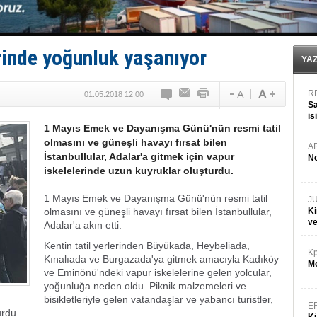
Denizcilik sektörü, Alsancak Limanı’ndan memnun
Türkiye’den Karadeniz'deki gemicilik faaliyetlerine kıs
‘14. Olympos Regatta’ başlıyor
Taksi Botlar, 50 yıldır Marmaris’in mavi sularında
rinde yoğunluk yaşanıyor
TÜRKLİM Başkanı Hamdi Erçelik’ten ‘Çözüm Anahtarı
YA
R
01.05.2018 12:00
Sa
is
1 Mayıs Emek ve Dayanışma Günü'nün resmi tatil
da
olmasını ve güneşli havayı fırsat bilen
A
İstanbullular, Adalar'a gitmek için vapur
No
iskelelerinde uzun kuyruklar oluşturdu.
1 Mayıs Emek ve Dayanışma Günü'nün resmi tatil
J
olmasını ve güneşli havayı fırsat bilen İstanbullular,
Ki
v
Adalar'a akın etti.
Kentin tatil yerlerinden Büyükada, Heybeliada,
Kp
Kınalıada ve Burgazada'ya gitmek amacıyla Kadıköy
Mo
ve Eminönü'ndeki vapur iskelelerine gelen yolcular,
yoğunluğa neden oldu. Piknik malzemeleri ve
bisikletleriyle gelen vatandaşlar ve yabancı turistler,
E
urdu.