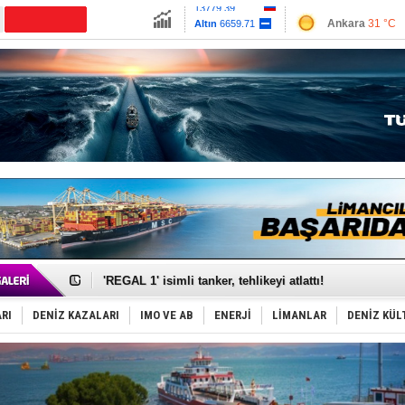
13779.39
Ankara
31 °C
Altın
6659.71
İzmir
36 °C
Dolar
47.6791
Antalya
32 °C
Euro
55.1258
Muğla
35 °C
Çanakkale
31 
Makine arızası yapan tanker, güvenli bölgeye çekildi
Dron saldırısına uğrayan Türk gemisi, Samsun'a getiri
'REGAL 1' isimli tanker, tehlikeyi atlattı!
Gemide 5 ton kokain yakalandı: Portekiz!
Yakıt barcı filosuna 2 yeni gemi katıldı
RI
DENİZ KAZALARI
IMO VE AB
ENERJİ
LİMANLAR
DENİZ KÜL
Rus İHA’ları, Alman gemisini vurdu!
Karadeniz’deki güvenlik krizi, navluna vuruyor!
Tatil hesabını yosun bozdu, oteller fiyat kırdı
Rusya, gölge filo tankerlerinde lider bayrak konumun
Enejota ticari destek gemisinden süperyata dönüştür