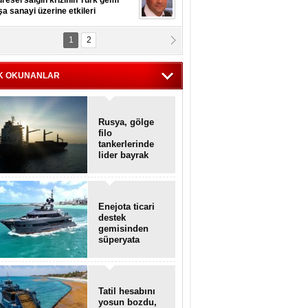
resel salgın krizinin Türk gemi
şa sanayi üzerine etkileri
1
2
pt. MESUT AZMİ GÖKSOY
lavuz kaptan kardeşlerime
hafen...
K OKUNANLAR
Rusya, gölge
filo
tankerlerinde
lider bayrak
konumunda
Enejota ticari
destek
gemisinden
süperyata
dönüştürüldü
Tatil hesabını
yosun bozdu,