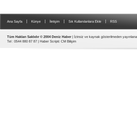
|
|
|
|
Ana Sayfa
Künye
İletişim
Sık Kullanılanlara Ekle
RSS
Tüm Hakları Saklıdır © 2004 Deniz Haber
| İzinsiz ve kaynak gösterilmeden yayınlan
Tel : 0544 880 87 87 |
Haber Scripti
:
CM Bilişim