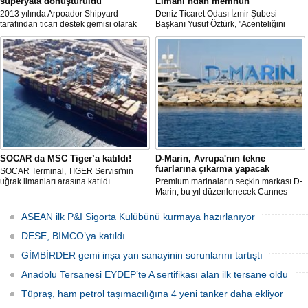
süperyata dönüştürüldü
Limanı’ndan memnun
2013 yılında Arpoador Shipyard
Deniz Ticaret Odası İzmir Şubesi
tarafından ticari destek gemisi olarak
Başkanı Yusuf Öztürk, "Acenteliğini
inşa edilen Enejota explorer süperyata
yaptığımız gemi sayesinde süreci
dönüştürülerek sahibine teslim edildi.
baştan sona takip etme fırsatı buldum.
İlk günden itibaren hizmet anlayışındaki
değişimi hissettik. Operasyonlar çok
hızlı şekilde tamamlandı" dedi
SOCAR da MSC Tiger’a katıldı!
D-Marin, Avrupa'nın tekne
fuarlarına çıkarma yapacak
SOCAR Terminal, TIGER Servisi'nin
uğrak limanları arasına katıldı.
Premium marinaların seçkin markası D-
Marin, bu yıl düzenlenecek Cannes
Yachting Festival ve Cenova
Uluslararası Tekne Fuarı'nda
ASEAN ilk P&I Sigorta Kulübünü kurmaya hazırlanıyor
ziyaretçileriyle yeniden buluşmaya
hazırlanıyor.
DESE, BIMCO’ya katıldı
GİMBİRDER gemi inşa yan sanayinin sorunlarını tartıştı
Anadolu Tersanesi EYDEP’te A sertifikası alan ilk tersane oldu
Tüpraş, ham petrol taşımacılığına 4 yeni tanker daha ekliyor