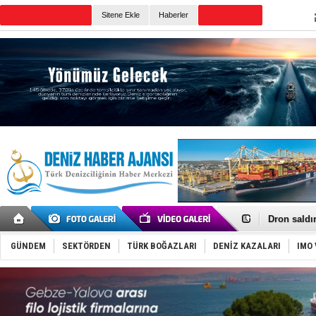
TURKISH MARITIME
Sitene Ekle
Haberler
CANLI YAYIN
Günün Haberleri
Gemi tasar
Makine arı
Dron saldı
'REGAL 1' i
Gemide 5 t
GÜNDEM
SEKTÖRDEN
TÜRK BOĞAZLARI
DENİZ KAZALARI
IMO 
Yakıt barcı
Rus İHA’la
Karadeniz’
Tatil hesab
Rusya, göl