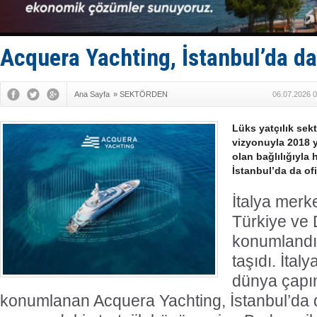
Enejota ti
Denizcilik
Türkiye’den
‘14. Olymp
Acquera Yachting, İstanbul’da da 
Taksi Botla
Ana Sayfa
»
SEKTÖRDEN
06.07.2026 0
Lüks yatçılık sek
vizyonuyla 2018 
olan bağlılığıyla
İstanbul’da da ofi
İtalya merk
Türkiye ve
konumlandır
taşıdı.
İtaly
dünya çapı
konumlanan Acquera Yachting, İstanbul’da da