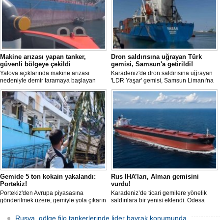
Makine arızası yapan tanker,
Dron saldırısına uğrayan Türk
güvenli bölgeye çekildi
gemisi, Samsun'a getirildi!
Yalova açıklarında makine arızası
Karadeniz'de dron saldırısına uğrayan
nedeniyle demir taramaya başlayan
'LDR Yaşar' gemisi, Samsun Limanı'na
tanker, römorkör eşliğinde güvenli
güvenli bir şekilde ulaştı. Saldırıda can
şekilde demirleme sahasına alındı.
kaybı yaşanmadı, ancak büyük çapta
maddi hasar oluştu.
Gemide 5 ton kokain yakalandı:
Rus İHA’ları, Alman gemisini
Portekiz!
vurdu!
Portekiz'den Avrupa piyasasına
Karadeniz’de ticari gemilere yönelik
gönderilmek üzere, gemiyle yola çıkarın
saldırılara bir yenisi eklendi. Odesa
5 ton kokain, Portekiz polisi ile Portekiz
açıklarında birden fazla İHA’nın hedef
hava ve deniz kuvvetlerinin
aldığı Alman işletmesindeki Emil
Rusya, gölge filo tankerlerinde lider bayrak konumunda