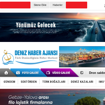
TURKISH MARITIME
Sitene Ekle
Haberler
CANLI YAYIN
Günün Haberleri
Gemi tasar
Makine arı
Dron saldı
'REGAL 1' i
Gemide 5 t
GÜNDEM
SEKTÖRDEN
TÜRK BOĞAZLARI
DENİZ KAZALARI
IMO 
Yakıt barcı
Rus İHA’la
Karadeniz’
Tatil hesab
Rusya, göl