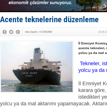
Enejota ti
Denizcilik
Türkiye’den
‘14. Olymp
Acente teknelerine düzenleme
Taksi Botla
Ana Sayfa
»
GÜNDEM
18.08.2
İl Emniyet Komisy
acente tekneleri,
yolcu ya da mal 
Tekneler, is
yolcu ya da
İl Emniyet K
karara göre,
istedikleri 
yolcu ya da mal aktarımı yapamayacak. Aktarım