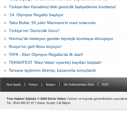
operasyonuyla durduruldu. Operasyon
gemisinde yangın çıktı; teknik sistemler
kapsamında, gemideki iki yabancı
durunca mürettebat tahliye edildi.
Türkiye’den Karadeniz'deki gemicilik faaliyetlerine kısıtlama!
uyruklu kişi bir gemi mürettebatı
gözaltına alındı.
‘14. Olympos Regatta’ başlıyor
Taksi Botlar, 50 yıldır Marmaris’in mavi sularında
Türkiye'nin ‘Denizcilik Gücü’!
Hürmüz’de bekleyen gemiler biyolojik bombaya dönüşüyor
Rusya'nın gizli filosu büyüyor!
TAYK - Eker Olympos Regatta'da ilk start!
TEKNOFEST ‘Mavi Vatan’ ziyaretçi kayıtları başladı!
Tersane işçilerinin direnişi, kazanımla sonuçlandı
|
|
|
|
Ana Sayfa
Künye
İletişim
Sık Kullanılanlara Ekle
RSS
Tüm Hakları Saklıdır © 2004 Deniz Haber
| İzinsiz ve kaynak gösterilmeden yayınlan
Tel : 0544 880 87 87 |
Haber Scripti
:
CM Bilişim