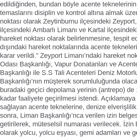
edildiğinden, bundan böyle acente teknelerinin 
temaslarını disiplin ve kontrol altına almak üz
noktası olarak Zeytinburnu ilçesindeki Zeypo
ilçesindeki Ambarlı Limanı ve Kartal ilçesindeki
hareket noktası olarak belirlenmesine, tespit ed
dışındaki hareket noktalarında acente teknele
karar verildi.”
Zeyport Limanı’ndaki hareket nok
Odası Başkanlığı, Vapur Donatanları ve Acente
Başkanlığı ile S.S Tali Acenteleri Deniz Motorlu
Başkanlığı’nın müşterek sorumluluğunda olacağı
buradaki geçici depolama yerinin (antrepo) d
kadar faaliyete geçirilmesi istendi. Açıklamaya
sağlayan acente teknelerine, denize elverişlilik
sonra, Liman Başkanlığı’nca verilen izin belges
getirilerek, müteselsil numarası verilecek. İzin
olarak yolcu, yolcu eşyası, gemi adamları ve gemi