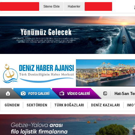
Sitene Ekle
Haberler
Günün Haberleri
Türk Loydu
Hüseyin Me
Hat-San Te
Med Marine
KOSDER’den
GÜNDEM
SEKTÖRDEN
TÜRK BOĞAZLARI
DENİZ KAZALARI
IMO 
Kalyoncu’da
Tekne, su a
Bacasında 
Dışişleri B
Depo ve tek