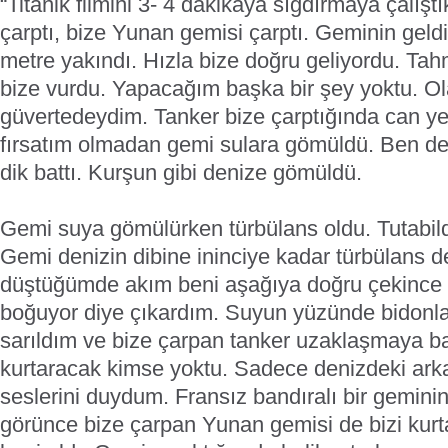
“Titanik filmini 3- 4 dakikaya sığdırmaya çalışt
çarptı, bize Yunan gemisi çarptı. Geminin geld
metre yakındı. Hızla bize doğru geliyordu. Ta
bize vurdu. Yapacağım başka bir şey yoktu. O
güvertedeydim. Tanker bize çarptığında can ye
fırsatım olmadan gemi sulara gömüldü. Ben d
dik battı. Kurşun gibi denize gömüldü.
Gemi suya gömülürken türbülans oldu. Tutabild
Gemi denizin dibine ininciye kadar türbülans d
düştüğümde akım beni aşağıya doğru çekince 
boğuyor diye çıkardım. Suyun yüzünde bidonla
sarıldım ve bize çarpan tanker uzaklaşmaya ba
kurtaracak kimse yoktu. Sadece denizdeki arka
seslerini duydum. Fransız bandıralı bir geminin
görünce bize çarpan Yunan gemisi de bizi kurt