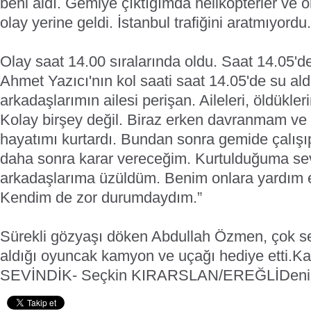
beni aldı. Gemiye çıktığımda helikopterler ve
olay yerine geldi. İstanbul trafiğini aratmıyordu.
Olay saat 14.00 sıralarında oldu. Saat 14.05'd
Ahmet Yazıcı'nın kol saati saat 14.05'de su ald
arkadaşlarımın ailesi perişan. Aileleri, öldükle
Kolay birşey değil. Biraz erken davranmam ve 
hayatımı kurtardı. Bundan sonra gemide çalı
daha sonra karar vereceğim. Kurtulduğuma s
arkadaşlarıma üzüldüm. Benim onlara yardım 
Kendim de zor durumdaydım.”
Sürekli gözyaşı döken Abdullah Özmen, çok se
aldığı oyuncak kamyon ve uçağı hediye etti.
Ka
SEVİNDİK- Seçkin KIRARSLAN/EREĞLİ
Den