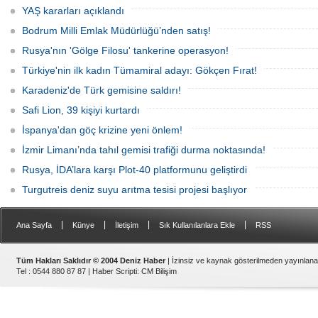
alevleri kontrol altına aldı.
YAŞ kararları açıklandı
Bodrum Milli Emlak Müdürlüğü’nden satış!
Rusya'nın 'Gölge Filosu' tankerine operasyon!
Türkiye'nin ilk kadın Tümamiral adayı: Gökçen Fırat!
Karadeniz'de Türk gemisine saldırı!
Safi Lion, 39 kişiyi kurtardı
İspanya'dan göç krizine yeni önlem!
İzmir Limanı’nda tahıl gemisi trafiği durma noktasında!
Rusya, İDA’lara karşı Plot-40 platformunu geliştirdi
Turgutreis deniz suyu arıtma tesisi projesi başlıyor
|
|
|
|
Ana Sayfa
Künye
İletişim
Sık Kullanılanlara Ekle
RSS
Tüm Hakları Saklıdır © 2004 Deniz Haber
| İzinsiz ve kaynak gösterilmeden yayınlan
Tel : 0544 880 87 87 |
Haber Scripti
:
CM Bilişim