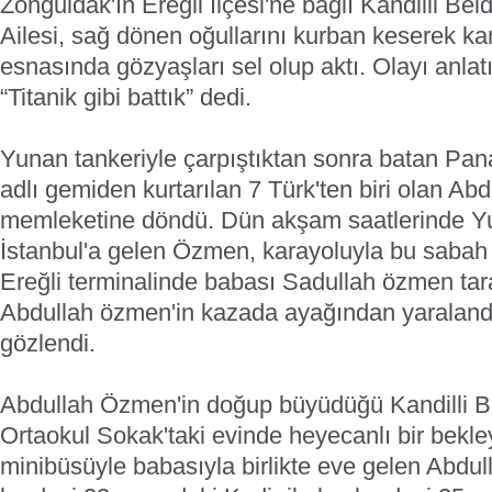
Zonguldak'ın Ereğli İlçesi'ne bağlı Kandilli Be
Ailesi, sağ dönen oğullarını kurban keserek k
esnasında gözyaşları sel olup aktı. Olayı anl
“Titanik gibi battık” dedi.
Yunan tankeriyle çarpıştıktan sonra batan Pan
adlı gemiden kurtarılan 7 Türk'ten biri olan Ab
memleketine döndü. Dün akşam saatlerinde Y
İstanbul'a gelen Özmen, karayoluyla bu sabah Er
Ereğli terminalinde babası Sadullah özmen tar
Abdullah özmen'in kazada ayağından yaralandığı
gözlendi.
Abdullah Özmen'in doğup büyüdüğü Kandilli Be
Ortaokul Sokak'taki evinde heyecanlı bir bekle
minibüsüyle babasıyla birlikte eve gelen Abdu