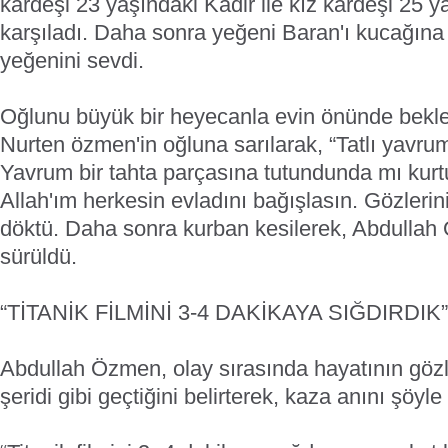
kardeşi 23 yaşındaki Kadir ile kız kardeşi 25 
karşıladı. Daha sonra yeğeni Baran'ı kucağına
yeğenini sevdi.
Oğlunu büyük bir heyecanla evin önünde bekl
Nurten özmen'in oğluna sarılarak, “Tatlı yavr
Yavrum bir tahta parçasına tutundunda mı ku
Allah'ım herkesin evladını bağışlasın. Gözleri
döktü. Daha sonra kurban kesilerek, Abdullah
sürüldü.
“TİTANİK FİLMİNİ 3-4 DAKİKAYA SIĞDIRDIK”
Abdullah Özmen, olay sırasında hayatının gözle
şeridi gibi geçtiğini belirterek, kaza anını şöyle 