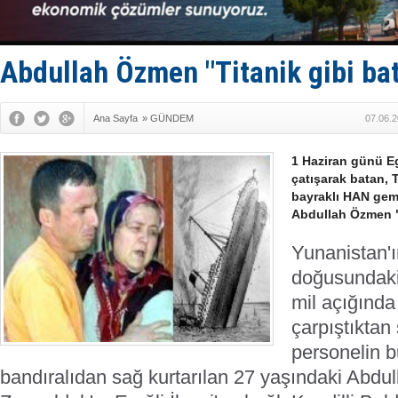
Kruvaziyer 
SES Yacht
Kargıcak K
Denizlerin 
Abdullah Özmen "Titanik gibi bat
İstanbul: 
Ana Sayfa
»
GÜNDEM
07.06.2
1 Haziran günü Eg
çatışarak batan,
bayraklı HAN gemi
Abdullah Özmen "
Yunanistan'
doğusundaki
mil açığında
çarpıştıktan
personelin 
bandıralıdan sağ kurtarılan 27 yaşındaki Abd