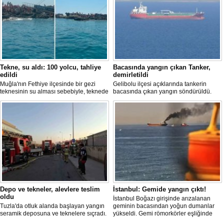
Tekne, su aldı: 100 yolcu, tahliye
Bacasında yangın çıkan Tanker,
edildi
demirletildi
Muğla'nın Fethiye ilçesinde bir gezi
Gelibolu ilçesi açıklarında tankerin
teknesinin su alması sebebiyle, teknede
bacasında çıkan yangın söndürüldü.
bulunan 100 yolcu tahliye edildi,
Tanker, ardından Şevketiye Demir
teknenin batmaması için bölgede
Sahası'na demirletildi.
kurtarma çalışması başlatıldı.
Depo ve tekneler, alevlere teslim
İstanbul: Gemide yangın çıktı!
oldu
İstanbul Boğazı girişinde arızalanan
Tuzla'da otluk alanda başlayan yangın
geminin bacasından yoğun dumanlar
seramik deposuna ve teknelere sıçradı.
yükseldi. Gemi römorkörler eşliğinde
İtfaiye ekipleri uzun uğraşlar sonucu
Ahırkapı açıklarına demirletildi.