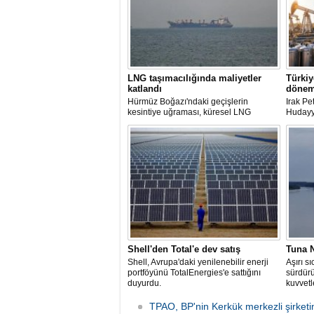
LNG taşımacılığında maliyetler
Türkiy
katlandı
dönem
Hürmüz Boğazı'ndaki geçişlerin
Irak P
kesintiye uğraması, küresel LNG
Hudayyi
arzında aksamalara yol açarken sefer
imzala
sürelerini uzattı ve gemi kiralama ile
petrol 
deniz yakıtı maliyetlerini 2022 enerji
çıkarıl
krizinden bu yana en yüksek seviyelere
Mevcut 
çıkardı.
uzatıld
uzun va
hazırla
Shell'den Total'e dev satış
Tuna N
Shell, Avrupa'daki yenilenebilir enerji
Aşırı s
portföyünü TotalEnergies'e sattığını
sürdür
duyurdu.
kuvvet
patlattı.
TPAO, BP'nin Kerkük merkezli şirketin