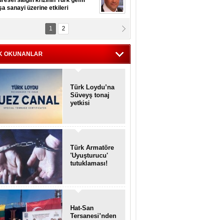
resel salgın krizinin Türk gemi
şa sanayi üzerine etkileri
1
2
pt. MESUT AZMİ GÖKSOY
lavuz kaptan kardeşlerime
hafen...
K OKUNANLAR
Türk Loydu’na
Süveyş tonaj
yetkisi
Türk Armatöre
'Uyuşturucu'
tutuklaması!
Hat-San
Tersanesi’nden