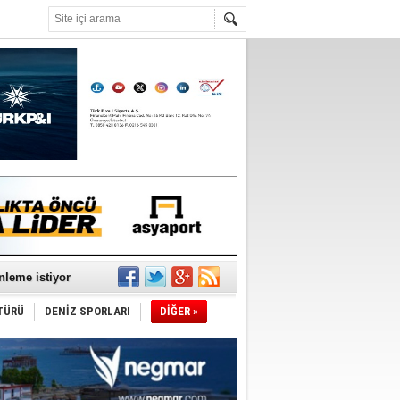
°C
nleme istiyor
TÜRÜ
DENİZ SPORLARI
DİĞER »
ediyor