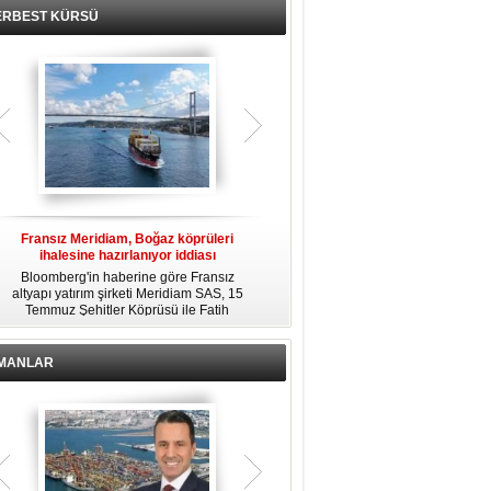
ERBEST KÜRSÜ
Fransız Meridiam, Boğaz köprüleri
Kendi yat limanına sahip en pahalı
ihalesine hazırlanıyor iddiası
özel adalar
Bloomberg'in haberine göre Fransız
Dünyanın en zengin insanlarından
altyapı yatırım şirketi Meridiam SAS, 15
bazıları için yaşam tarzının bir parçası
Temmuz Şehitler Köprüsü ile Fatih
sadece bir süper yat değil, aynı
R
Sultan Mehmet Köprüsü'nün
zamanda kendi yat limanı, helikopter
özelleştirilmesine yönelik ihaleyle
pisti ve seçkin villaları da içeren koca
ilgileniyor.
bir özel adadır.
İMANLAR