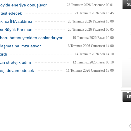
S
tköy’de enerjiye dönüşüyor
23 Temmuz 2026 Perşembe 00:01
 test edecek
21 Temmuz 2026 Salı 15:45
inci İHA saldırısı
20 Temmuz 2026 Pazartesi 16:00
tası Büyük Karimun
20 Temmuz 2026 Pazartesi 00:05
boru hattını yeniden canlandırıyor
19 Temmuz 2026 Pazar 10:00
anlaşmasına imza atıyor
18 Temmuz 2026 Cumartesi 14:00
ırdı
14 Temmuz 2026 Salı 14:10
in stratejik adım
12 Temmuz 2026 Pazar 00:10
akışı devam edecek
11 Temmuz 2026 Cumartesi 13:00
L