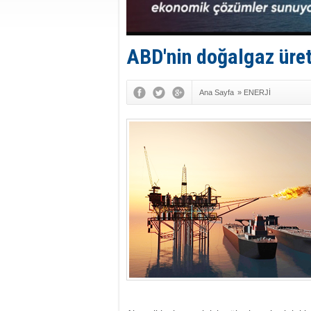
ABD'nin doğalgaz üre
Ana Sayfa
»
ENERJİ