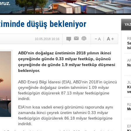
Limana dadandılar, 10 tekneyi soydular!
Türk Loydu’na Süveyş tonaj yetkisi
Hüseyin Mengi: “Yapay Zekâ, Ustanın yerini alamaz”
Hat-San Tersanesi’nden yüzer havuza omurga: NB26
timinde düşüş bekleniyor
Med Marine’e yeni Römorkör!
YA
R
10.05.2018 16:16
Sa
is
ABD'nin doğalgaz üretiminin 2018 yılının ikinci
da
çeyreğinde günde 0.33 milyar feetküp, üçüncü
A
çeyreğinde de günde 1.9 milyar feetküp düşmesi
No
bekleniyor.
ABD Enerji Bilgi İdaresi (EIA), ABD'nin 2018'in üçüncü
J
çeyreğinde doğalgaz üretim tahminini 1.09 milyar
Ki
v
feetküp/gün düşürerek 87.13 milyar feetküp/güne
indirdi.
Kp
EIA'nın kısa vadeli enerji görünümü raporunda aynı
Mo
zamanda ikinci çeyrek üretim tahmini 0.33 milyar
feetküp/gün düşürülerek 86.18 milyar feetküp/güne
indirildi.
E