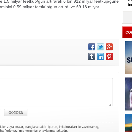
Kü
ise 1.5 milyar feetküp/gün artırarak 6 bin 912 milyar feetküp/güne
in
minini 0.59 milyar feetküp/gün artırdı ve 69.18 milyar
K
Kı
it
ÇO
ler veya imalar, inançlara saldırı içeren, imla kuralları ile yazılmamış,
harflerle yazılmış yorumlar onaylanmamaktadır.