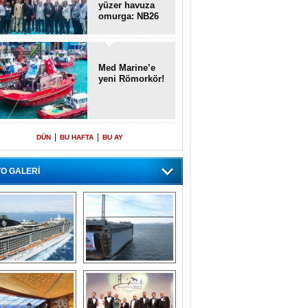
yüzer havuza
omurga: NB26
Med Marine’e
yeni Römorkör!
|
|
DÜN
BU HAFTA
BU AY
O GALERİ
emi içinde gemi” 
Dünyada tek! 
konsepti ile MSC 
Denizaltı yüzer 
Splendida
havuzu intikal 
seyrine başladı