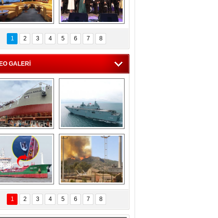
C'den 55 milyon 
5. Bosphorus Ship 
roluk turizm geliri 
Brokers Dinner, 
1
2
3
4
5
6
7
8
müjdesi
İstanbul’da yapıldı
EO GALERİ
eksan Tersanesi, 
TCG Anadolu, 
Başaran Bayrak 
tersane teknik 
tankerini suya 
seyrini tamamladı
indirdi
Göçmenlerin 
Milas’taki yangın 
imdadına Türk 
yeniden termik 
1
2
3
4
5
6
7
8
hipli MINA DENIZ 
santrallere doğru 
yetişti
ilerliyor