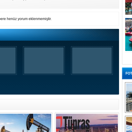
ere henüz yorum eklenmemiştir.
FOT
“G