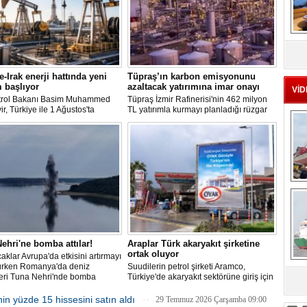
MS
eu
e-Irak enerji hattında yeni
Tüpraş’ın karbon emisyonunu
 başlıyor
azaltacak yatırımına imar onayı
VİD
etrol Bakanı Basim Muhammed
Tüpraş İzmir Rafinerisi'nin 462 milyon
r, Türkiye ile 1 Ağustos'ta
TL yatırımla kurmayı planladığı rüzgar
nan anlaşma kapsamında günlük
ve güneş enerji santrali için hazırlanan
ihracatının 700 bin varilin üzerine
nazım ve uygulama imar planı
masının hedeflendiğini açıkladı.
değişiklikleri Çevre, Şehircilik ve İklim
petrol mutabakatlarının bir yıl
Değişikliği Bakanlığı tarafından
ığını belirten Hudayyir, bu süreçte
onaylandı.
deli bir çerçeve anlaşmanın
nacağını bildirdi.
Ç
ehri'ne bomba attılar!
Araplar Türk akaryakıt şirketine
ortak oluyor
ıcaklar Avrupa'da etkisini artırmayı
ürken Romanya'da deniz
Suudilerin petrol şirketi Aramco,
leri Tuna Nehri'nde bomba
Türkiye'de akaryakıt sektörüne giriş için
sa
pazarlıklara hız verdi. Yıl sonuna kadar
süreç tamamlanabilir.
in yüzde 15 hissesini satın aldı
29 Temmuz 2026 Çarşamba 09:00