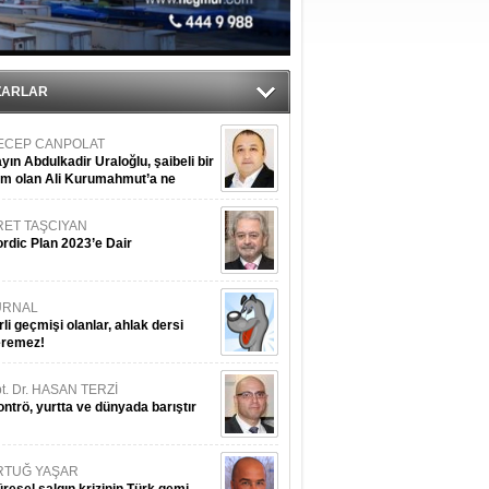
ZARLAR
ECEP CANPOLAT
yın Abdulkadir Uraloğlu, şaibeli bir
im olan Ali Kurumahmut’a ne
nışıyorsunuz?
RET TAŞCIYAN
rdic Plan 2023’e Dair
URNAL
rli geçmişi olanlar, ahlak dersi
eremez!
t. Dr. HASAN TERZİ
ntrö, yurtta ve dünyada barıştır
RTUĞ YAŞAR