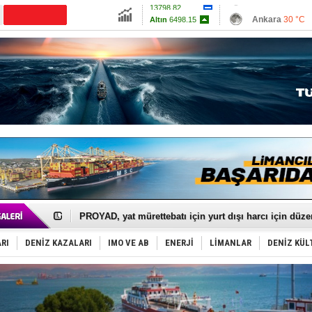
13798.82
Ankara
30 °C
Altın
6498.15
İzmir
30 °C
Dolar
47.5875
Antalya
28 °C
Euro
54.9493
Muğla
26 °C
Çanakkale
32 
İTU AUV, Dünya’da 2. oldu!
LNG taşımacılığında maliyetler katlandı
PROYAD, yat mürettebatı için yurt dışı harcı için düze
Türkiye-Irak enerji hattında yeni dönem başlıyor
Türk Armatöre 'Uyuşturucu' tutuklaması!
RI
DENİZ KAZALARI
IMO VE AB
ENERJİ
LİMANLAR
DENİZ KÜL
Deniz turizminde yeni ‘Ceza Rejimi’!
DÖDER, 28. Dönem Yönetim Kurulu Başkanını seçti!
Fairline, Türkiye’de ‘SoleMarin’i seçti
Baltık Denizi'nde tarih yazıldı!
Runit kubbesi okyanusun derinliklerinde halkı tehdit 