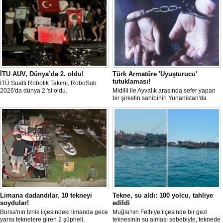
İTU AUV, Dünya’da 2. oldu!
Türk Armatöre 'Uyuşturucu'
tutuklaması!
İTÜ Sualtı Robotik Takımı, RoboSub
2026'da dünya 2.'si oldu.
Midilli ile Ayvalık arasında sefer yapan
bir şirketin sahibinin Yunanistan'da
tutuklandığı bildirildi.
Limana dadandılar, 10 tekneyi
Tekne, su aldı: 100 yolcu, tahliye
soydular!
edildi
Bursa'nın İznik ilçesindeki limanda gece
Muğla'nın Fethiye ilçesinde bir gezi
yarısı teknelere giren 2 şüpheli,
teknesinin su alması sebebiyle, teknede