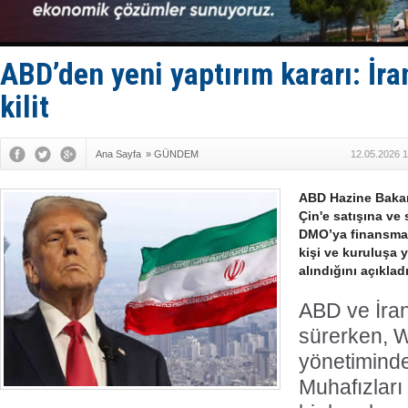
Baltık Deni
Runit kubb
Limana dad
Türk Loydu
ABD’den yeni yaptırım kararı: İra
kilit
Ana Sayfa
»
GÜNDEM
12.05.2026 1
ABD Hazine Bakan
Çin'e satışına ve 
DMO’ya finansman
kişi ve kuruluşa 
alındığını açıkladı
ABD ve İran
sürerken, 
yönetimind
Muhafızları