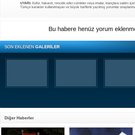
UYARI:
Küfür, hakaret, rencide edici cümleler veya imalar, inançlara saldırı içer
Türkçe karakter kullanılmayan ve büyük harflerle yazılmış yorumlar onaylanm
Bu habere henüz yorum eklenme
SON EKLENEN
GALERİLER
Diğer Haberler