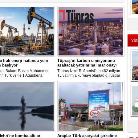
MS
eu
VİD
e-Irak enerji hattında yeni
Tüpraş’ın karbon emisyonunu
 başlıyor
azaltacak yatırımına imar onayı
etrol Bakanı Basim Muhammed
Tüpraş İzmir Rafinerisi'nin 462 milyon
r, Türkiye ile 1 Ağustos'ta
TL yatırımla kurmayı planladığı rüzgar
nan anlaşma kapsamında günlük
ve güneş enerji santrali için hazırlanan
Ç
ihracatının 700 bin varilin üzerine
nazım ve uygulama imar planı
masının hedeflendiğini açıkladı.
değişiklikleri Çevre, Şehircilik ve İklim
petrol mutabakatlarının bir yıl
Değişikliği Bakanlığı tarafından
ığını belirten Hudayyir, bu süreçte
onaylandı.
deli bir çerçeve anlaşmanın
nacağını bildirdi.
sa
ehri'ne bomba attılar!
Araplar Türk akaryakıt şirketine