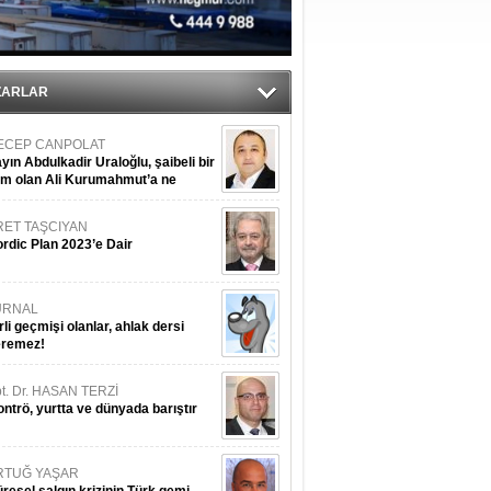
ZARLAR
ECEP CANPOLAT
yın Abdulkadir Uraloğlu, şaibeli bir
im olan Ali Kurumahmut’a ne
nışıyorsunuz?
RET TAŞCIYAN
rdic Plan 2023’e Dair
URNAL
rli geçmişi olanlar, ahlak dersi
eremez!
t. Dr. HASAN TERZİ
ntrö, yurtta ve dünyada barıştır
RTUĞ YAŞAR