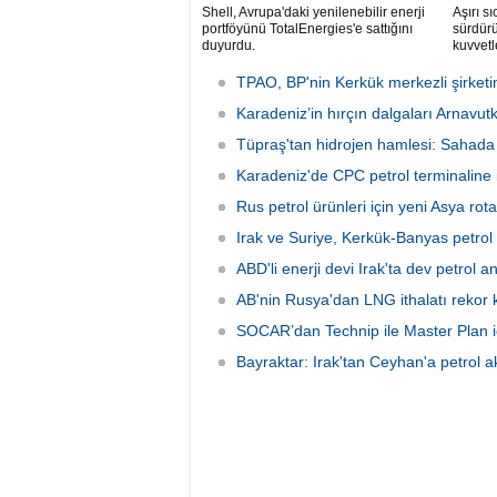
Shell, Avrupa'daki yenilenebilir enerji
Aşırı s
portföyünü TotalEnergies'e sattığını
sürdür
duyurdu.
kuvvet
patlattı.
TPAO, BP'nin Kerkük merkezli şirketin
Karadeniz’in hırçın dalgaları Arnavu
Tüpraş'tan hidrojen hamlesi: Sahada
Karadeniz'de CPC petrol terminaline ik
Rus petrol ürünleri için yeni Asya ro
Irak ve Suriye, Kerkük-Banyas petrol 
ABD'li enerji devi Irak'ta dev petrol 
AB'nin Rusya'dan LNG ithalatı rekor k
SOCAR’dan Technip ile Master Plan iç
Bayraktar: Irak'tan Ceyhan'a petrol 