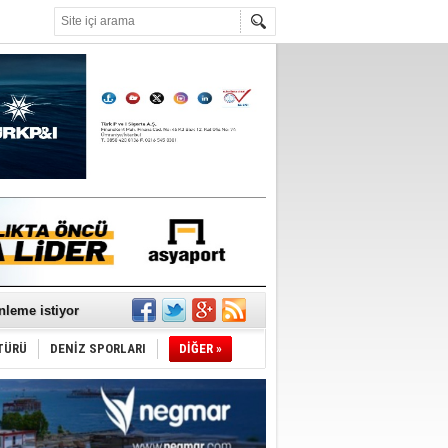
°C
nleme istiyor
TÜRÜ
DENİZ SPORLARI
DİĞER »
ediyor