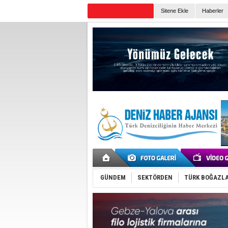
TURKISH MARITIME
Sitene Ekle
Haberler
Günün Haberleri
GÜNDEM
SEKTÖRDEN
TÜRK BOĞAZLA