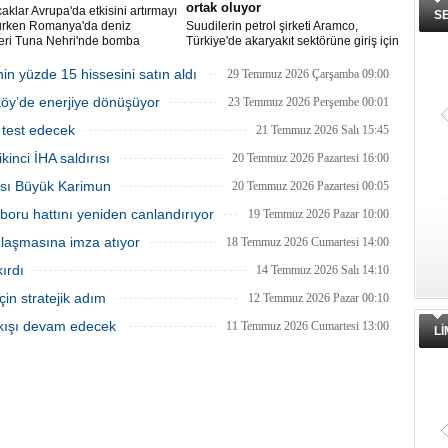
ortak oluyor
ıcaklar Avrupa'da etkisini artırmayı
S
ürken Romanya'da deniz
Suudilerin petrol şirketi Aramco,
leri Tuna Nehri'nde bomba
Türkiye'de akaryakıt sektörüne giriş için
pazarlıklara hız verdi. Yıl sonuna kadar
süreç tamamlanabilir.
in yüzde 15 hissesini satın aldı
29 Temmuz 2026 Çarşamba 09:00
tköy’de enerjiye dönüşüyor
23 Temmuz 2026 Perşembe 00:01
 test edecek
21 Temmuz 2026 Salı 15:45
inci İHA saldırısı
20 Temmuz 2026 Pazartesi 16:00
tası Büyük Karimun
20 Temmuz 2026 Pazartesi 00:05
boru hattını yeniden canlandırıyor
19 Temmuz 2026 Pazar 10:00
anlaşmasına imza atıyor
18 Temmuz 2026 Cumartesi 14:00
ırdı
14 Temmuz 2026 Salı 14:10
in stratejik adım
12 Temmuz 2026 Pazar 00:10
akışı devam edecek
11 Temmuz 2026 Cumartesi 13:00
L