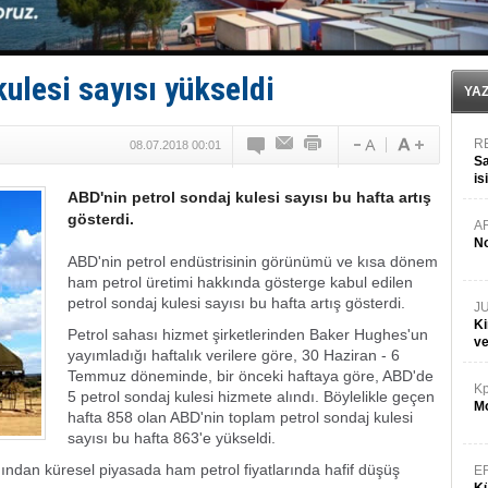
Limana dadandılar, 10 tekneyi soydular!
Türk Loydu’na Süveyş tonaj yetkisi
Hüseyin Mengi: “Yapay Zekâ, Ustanın yerini alamaz”
Hat-San Tersanesi’nden yüzer havuza omurga: NB26
ulesi sayısı yükseldi
Med Marine’e yeni Römorkör!
YA
R
08.07.2018 00:01
Sa
is
ABD'nin petrol sondaj kulesi sayısı bu hafta artış
da
gösterdi.
A
No
ABD'nin petrol endüstrisinin görünümü ve kısa dönem
ham petrol üretimi hakkında gösterge kabul edilen
petrol sondaj kulesi sayısı bu hafta artış gösterdi.
J
Ki
Petrol sahası hizmet şirketlerinden Baker Hughes'un
v
yayımladığı haftalık verilere göre, 30 Haziran - 6
Temmuz döneminde, bir önceki haftaya göre, ABD'de
Kp
5 petrol sondaj kulesi hizmete alındı.
Böylelikle geçen
Mo
hafta 858 olan ABD'nin toplam petrol sondaj kulesi
sayısı bu hafta 863'e yükseldi.
rdından küresel piyasada ham petrol fiyatlarında hafif düşüş
E