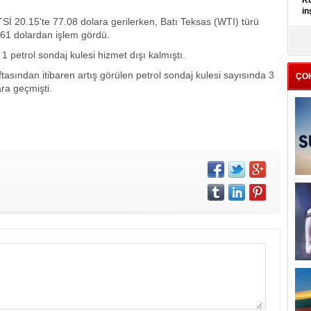
Kü
in
 TSİ 20.15'te 77.08 dolara gerilerken, Batı Teksas (WTI) türü
3.61 dolardan işlem gördü.
K
Kı
1 petrol sondaj kulesi hizmet dışı kalmıştı.
it
tasından itibaren artış görülen petrol sondaj kulesi sayısında 3
ÇO
ara geçmişti.