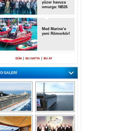
yüzer havuza
omurga: NB26
Med Marine’e
yeni Römorkör!
|
|
DÜN
BU HAFTA
BU AY
O GALERİ
emi içinde gemi” 
Dünyada tek! 
konsepti ile MSC 
Denizaltı yüzer 
Splendida
havuzu intikal 
seyrine başladı