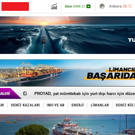
13798.82
Ankara
28 °C
CANLI YAYIN
Altın
6499.17
İzmir
32 °C
Dolar
47.597
Antalya
28 °C
Euro
54.9515
Muğla
29 °C
Çanakkale
29 
İTU AUV, Dünya’da 2. oldu!
LNG taşımacılığında maliyetler katlandı
PROYAD, yat mürettebatı için yurt dışı harcı için düze
Türkiye-Irak enerji hattında yeni dönem başlıyor
Türk Armatöre 'Uyuşturucu' tutuklaması!
RI
DENİZ KAZALARI
IMO VE AB
ENERJİ
LİMANLAR
DENİZ KÜL
Deniz turizminde yeni ‘Ceza Rejimi’!
DÖDER, 28. Dönem Yönetim Kurulu Başkanını seçti!
Fairline, Türkiye’de ‘SoleMarin’i seçti
Baltık Denizi'nde tarih yazıldı!
Runit kubbesi okyanusun derinliklerinde halkı tehdit 