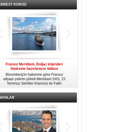
ERBEST KÜRSÜ
Fransız Meridiam, Boğaz köprüleri
Kendi yat limanına sahip en pahalı
ihalesine hazırlanıyor iddiası
özel adalar
Bloomberg'in haberine göre Fransız
Dünyanın en zengin insanlarından
altyapı yatırım şirketi Meridiam SAS, 15
bazıları için yaşam tarzının bir parçası
Temmuz Şehitler Köprüsü ile Fatih
sadece bir süper yat değil, aynı
R
Sultan Mehmet Köprüsü'nün
zamanda kendi yat limanı, helikopter
özelleştirilmesine yönelik ihaleyle
pisti ve seçkin villaları da içeren koca
ilgileniyor.
bir özel adadır.
İMANLAR