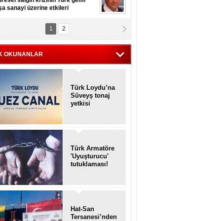
resel salgın krizinin Türk gemi
şa sanayi üzerine etkileri
1
2
pt. MESUT AZMİ GÖKSOY
lavuz kaptan kardeşlerime
hafen...
K OKUNANLAR
Türk Loydu’na
Süveyş tonaj
yetkisi
Türk Armatöre
'Uyuşturucu'
tutuklaması!
Hat-San
Tersanesi’nden