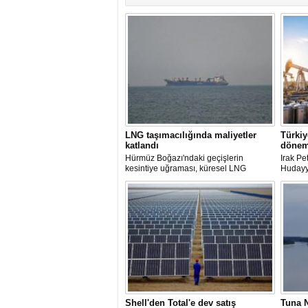
LNG taşımacılığında maliyetler
Türkiy
katlandı
dönem
Hürmüz Boğazı'ndaki geçişlerin
Irak P
kesintiye uğraması, küresel LNG
Hudayyi
arzında aksamalara yol açarken sefer
imzala
sürelerini uzattı ve gemi kiralama ile
petrol 
deniz yakıtı maliyetlerini 2022 enerji
çıkarıl
krizinden bu yana en yüksek seviyelere
Mevcut 
çıkardı.
uzatıld
uzun va
hazırla
Shell'den Total'e dev satış
Tuna N