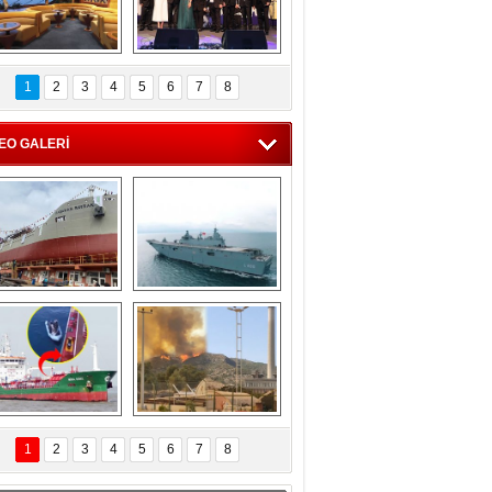
C'den 55 milyon 
5. Bosphorus Ship 
roluk turizm geliri 
Brokers Dinner, 
1
2
3
4
5
6
7
8
müjdesi
İstanbul’da yapıldı
EO GALERİ
eksan Tersanesi, 
TCG Anadolu, 
Başaran Bayrak 
tersane teknik 
tankerini suya 
seyrini tamamladı
indirdi
Göçmenlerin 
Milas’taki yangın 
imdadına Türk 
yeniden termik 
1
2
3
4
5
6
7
8
hipli MINA DENIZ 
santrallere doğru 
yetişti
ilerliyor