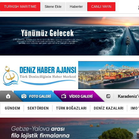
TURKISH MARITIME
Sitene Ekle
Haberler
CANLI YAYIN
Günün Haberleri
Gemide 5 t
Yakıt barcı
Rus İHA’la
Karadeniz’
Tatil hesab
Rusya, göl
GÜNDEM
SEKTÖRDEN
TÜRK BOĞAZLARI
DENİZ KAZALARI
IMO 
Enejota ti
Denizcilik
Türkiye’den
‘14. Olymp
Taksi Botla