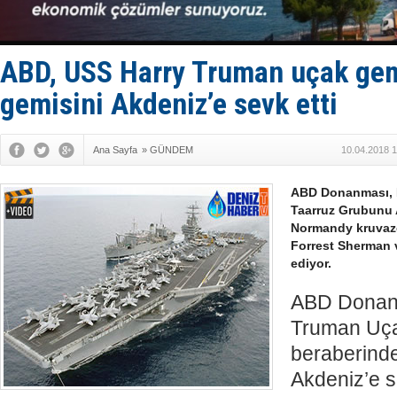
TÜRKLİM Ba
SOCAR da M
Türkiye'nin
Dünyanın e
ABD, USS Harry Truman uçak gem
gemisini Akdeniz’e sevk etti
Ana Sayfa
»
GÜNDEM
10.04.2018 1
ABD Donanması, 
Taarruz Grubunu 
Normandy kruvazö
Forrest Sherman v
ediyor.
ABD Donan
Truman Uça
beraberinde
Akdeniz’e se