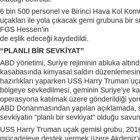
6 bin 500 personel ve Birinci Hava Kol Kom
uçakları ile yola çıkacak gemi grubuna bir 
FGS Hessen’in
de eşlik edeceği kaydedildi.
“PLANLI BİR SEVKİYAT”
ABD yönetimi, Suriye rejiminin abluka altı
kasabasında kimyasal saldırı düzenlemesi
hazırlıkları yaparken USS Harry Truman u
bölgeye sevkedilmesi, geminin Suriye’ye ka
operasyona katılmak üzere gönderildiği yo
ABD Donanmasından yapılan açıklamada, 
sevkiyatın “planlı bir sevkiyat” olduğu savu
USS Harry Truman uçak gemisi grubu, 2016
mücadeleye destek vermek üzere Akdeniz’e 