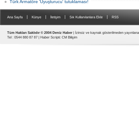
Türk Armatöre 'Uyuşturucu' tutuklaması!
|
|
|
|
Ana Sayfa
Künye
İletişim
Sık Kullanılanlara Ekle
RSS
Tüm Hakları Saklıdır © 2004 Deniz Haber
| İzinsiz ve kaynak gösterilmeden yayınlan
Tel : 0544 880 87 87 |
Haber Scripti
:
CM Bilişim