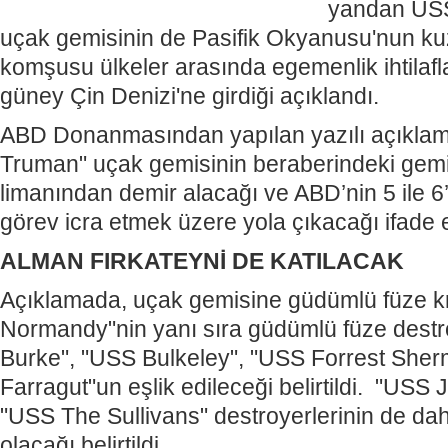
yandan USS
uçak gemisinin de Pasifik Okyanusu'nun ku
komşusu ülkeler arasında egemenlik ihtilafl
güney Çin Denizi'ne girdiği açıklandı.
ABD Donanmasından yapılan yazılı açıkla
Truman" uçak gemisinin beraberindeki gemil
limanından demir alacağı ve ABD’nin 5 ile 6’
görev icra etmek üzere yola çıkacağı ifade e
ALMAN FIRKATEYNİ DE KATILACAK
Açıklamada, uçak gemisine güdümlü füze 
Normandy"nin yanı sıra güdümlü füze destro
Burke", "USS Bulkeley", "USS Forrest She
Farragut"un eşlik edileceği belirtildi. "US
"USS The Sullivans" destroyerlerinin de da
olacağı belirtildi.