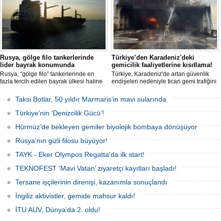
gözaltına alındı.
Rusya, gölge filo tankerlerinde
Türkiye’den Karadeniz'deki
lider bayrak konumunda
gemicilik faaliyetlerine kısıtlama!
Rusya, “gölge filo” tankerlerinde en
Türkiye, Karadeniz'de artan güvenlik
fazla tercih edilen bayrak ülkesi haline
endişeleri nedeniyle ticari gemi trafiğini
geldi. Yaptırım baskısının artmasıyla
kısıtlamaya başladı. Bu durum,
birlikte çok sayıda tanker Rus bayrağına
bölgedeki gıda güvenliğini tehdit ediyor.
Taksi Botlar, 50 yıldır Marmaris’in mavi sularında
geçerken, bu durum küresel denizcilik
yaptırımlarının uygulanması açısından
Türkiye'nin ‘Denizcilik Gücü’!
yeni bir tablo ortaya koyuyor.
Hürmüz’de bekleyen gemiler biyolojik bombaya dönüşüyor
Rusya'nın gizli filosu büyüyor!
TAYK - Eker Olympos Regatta'da ilk start!
TEKNOFEST ‘Mavi Vatan’ ziyaretçi kayıtları başladı!
Tersane işçilerinin direnişi, kazanımla sonuçlandı
İngiliz aktivistler, gemide mahsur kaldı!
İTU AUV, Dünya’da 2. oldu!