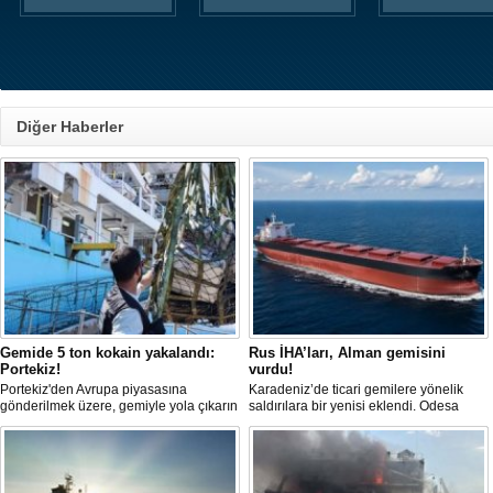
Diğer Haberler
Gemide 5 ton kokain yakalandı:
Rus İHA’ları, Alman gemisini
Portekiz!
vurdu!
Portekiz'den Avrupa piyasasına
Karadeniz’de ticari gemilere yönelik
gönderilmek üzere, gemiyle yola çıkarın
saldırılara bir yenisi eklendi. Odesa
5 ton kokain, Portekiz polisi ile Portekiz
açıklarında birden fazla İHA’nın hedef
hava ve deniz kuvvetlerinin
aldığı Alman işletmesindeki Emil
operasyonuyla durduruldu. Operasyon
gemisinde yangın çıktı; teknik sistemler
kapsamında, gemideki iki yabancı
durunca mürettebat tahliye edildi.
uyruklu kişi bir gemi mürettebatı