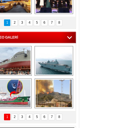
C'den 55 milyon 
5. Bosphorus Ship 
roluk turizm geliri 
Brokers Dinner, 
1
2
3
4
5
6
7
8
müjdesi
İstanbul’da yapıldı
EO GALERİ
eksan Tersanesi, 
TCG Anadolu, 
Başaran Bayrak 
tersane teknik 
tankerini suya 
seyrini tamamladı
indirdi
Göçmenlerin 
Milas’taki yangın 
imdadına Türk 
yeniden termik 
1
2
3
4
5
6
7
8
hipli MINA DENIZ 
santrallere doğru 
yetişti
ilerliyor