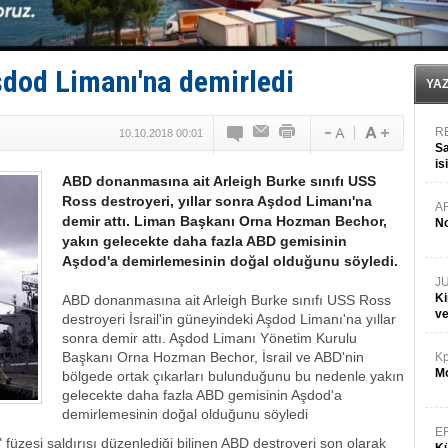
Türk Armatöre 'Uyuşturucu' tutuklaması!
Deniz turizminde yeni ‘Ceza Rejimi’!
DÖDER, 28. Dönem Yönetim Kurulu Başkanını seçti!
Fairline, Türkiye’de ‘SoleMarin’i seçti
dod Limanı'na demirledi
Baltık Denizi'nde tarih yazıldı!
YA
R
10.10.2018 00:01
Sa
is
ABD donanmasına ait Arleigh Burke sınıfı USS
da
Ross destroyeri, yıllar sonra Aşdod Limanı'na
A
demir attı. Liman Başkanı Orna Hozman Bechor,
No
yakın gelecekte daha fazla ABD gemisinin
Aşdod'a demirlemesinin doğal olduğunu söyledi.
J
Ki
ABD donanmasına ait Arleigh Burke sınıfı USS Ross
v
destroyeri İsrail'in güneyindeki Aşdod Limanı'na yıllar
sonra demir attı. Aşdod Limanı Yönetim Kurulu
Başkanı Orna Hozman Bechor, İsrail ve ABD'nin
Kp
Mo
bölgede ortak çıkarları bulunduğunu bu nedenle yakın
gelecekte daha fazla ABD gemisinin Aşdod'a
demirlemesinin doğal olduğunu söyledi
E
üzesi saldırısı düzenlediği bilinen ABD destroyeri son olarak