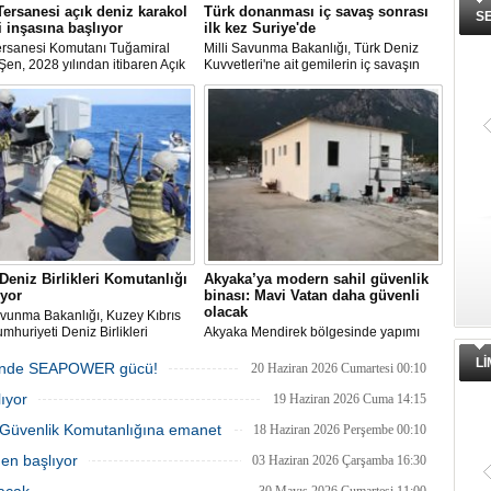
Tersanesi açık deniz karakol
Türk donanması iç savaş sonrası
S
 inşasına başlıyor
ilk kez Suriye'de
Tersanesi Komutanı Tuğamiral
Milli Savunma Bakanlığı, Türk Deniz
Şen, 2028 yılından itibaren Açık
Kuvvetleri'ne ait gemilerin iç savaşın
Karakol Gemisi (ADKG) inşasına
ardından ilk kez Suriye'nin Lazkiye
asının hedeflendiğini açıkladı.
Limanı'na gittiğini duyurdu. Tarihi
ziyarette Deniz Kuvvetleri Komutanı da
TCG İstanbul gemisinde yer aldı.
eniz Birlikleri Komutanlığı
Akyaka’ya modern sahil güvenlik
yor
binası: Mavi Vatan daha güvenli
olacak
avunma Bakanlığı, Kuzey Kıbrıs
mhuriyeti Deniz Birlikleri
Akyaka Mendirek bölgesinde yapımı
lığının kurulması ve
süren yeni Sahil Güvenlik Karakol
L
esinin artırılması kapsamında
Binası, tamamlandığında bölgedeki
erinde SEAPOWER gücü!
20 Haziran 2026 Cumartesi 00:10
k Kuvvetleri Komutanlığı
deniz asayişinin, arama-kurtarma
ıyor
line liman ve seyir/gemicilik
faaliyetlerinin ve “Mavi Vatan”
19 Haziran 2026 Cuma 14:15
ri verildiğini açıkladı
güvenliğinin yeni üssü olacak.
il Güvenlik Komutanlığına emanet
18 Haziran 2026 Perşembe 00:10
den başlıyor
03 Haziran 2026 Çarşamba 16:30