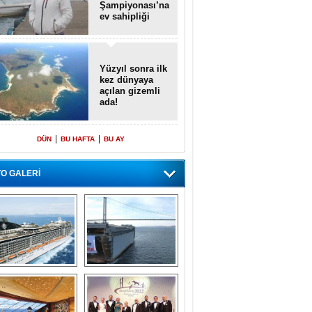
Şampiyonası’na
ev sahipliği
yapacak
Yüzyıl sonra ilk
kez dünyaya
açılan gizemli
ada!
|
|
DÜN
BU HAFTA
BU AY
O GALERİ
emi içinde gemi” 
Dünyada tek! 
konsepti ile MSC 
Denizaltı yüzer 
Splendida
havuzu intikal 
seyrine başladı