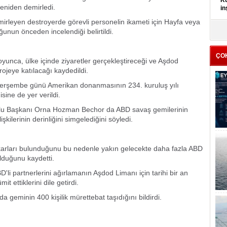
Kü
yeniden demirledi.
in
rleyen destroyerde görevli personelin ikameti için Hayfa veya
K
unun önceden incelendiği belirtildi.
Kı
it
ÇO
yunca, ülke içinde ziyaretler gerçekleştireceği ve Aşdod
 projeye katılacağı kaydedildi.
n perşembe günü Amerikan donanmasının 234. kuruluş yılı
ine de yer verildi.
lu Başkanı Orna Hozman Bechor da ABD savaş gemilerinin
şkilerinin derinliğini simgelediğini söyledi.
ıkarları bulunduğunu bu nedenle yakın gelecekte daha fazla ABD
lduğunu kaydetti.
i partnerlerini ağırlamanın Aşdod Limanı için tarihi bir an
t ettiklerini dile getirdi.
a geminin 400 kişilik mürettebat taşıdığını bildirdi.