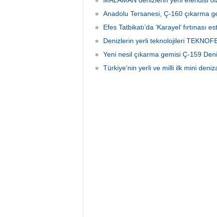
MALAMAN denizlerin yeni efendisi o
Anadolu Tersanesi, Ç-160 çıkarma gem
Efes Tatbikatı’da ‘Karayel’ fırtınası est
Denizlerin yerli teknolojileri TEKNO
Yeni nesil çıkarma gemisi Ç-159 Deniz
Türkiye’nin yerli ve milli ilk mini deni