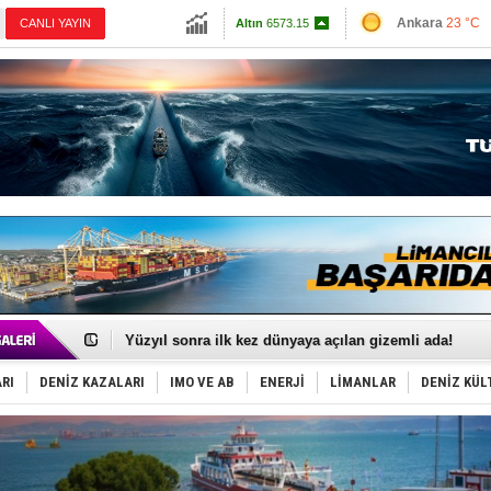
13798.82
Ankara
23 °C
CANLI YAYIN
Altın
6573.15
İzmir
27 °C
Dolar
47.702
Antalya
27 °C
Euro
55.0046
Muğla
28 °C
Çanakkale
24 
35 milyon TL'lik tekne projesinde karar çıktı
İnsansız cankurtaran ihalesini BlueForge kazandı
Yüzyıl sonra ilk kez dünyaya açılan gizemli ada!
Anadolu Tersanesi EYDEP’te A sertifikası alan ilk ter
Derince, ILCA Masters Türkiye Şampiyonası’na ev sah
RI
DENİZ KAZALARI
IMO VE AB
ENERJİ
LİMANLAR
DENİZ KÜL
Tüpraş, ham petrol taşımacılığına 4 yeni tanker daha 
İTU AUV, Dünya’da 2. oldu!
LNG taşımacılığında maliyetler katlandı
PROYAD, yat mürettebatı için yurt dışı harcı için düze
Türkiye-Irak enerji hattında yeni dönem başlıyor