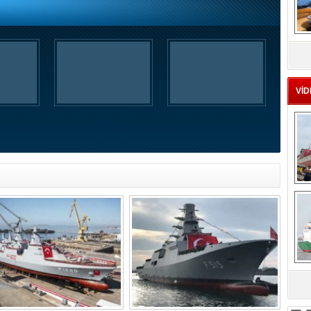
MS
eu
VİD
Ç
sa