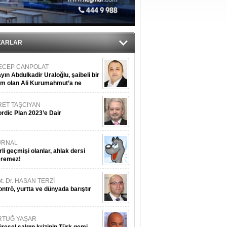
ZARLAR
ECEP CANPOLAT
yın Abdulkadir Uraloğlu, şaibeli bir
im olan Ali Kurumahmut’a ne
nışıyorsunuz?
RET TAŞCIYAN
rdic Plan 2023’e Dair
URNAL
rli geçmişi olanlar, ahlak dersi
eremez!
t. Dr. HASAN TERZİ
ntrö, yurtta ve dünyada barıştır
RTUĞ YAŞAR