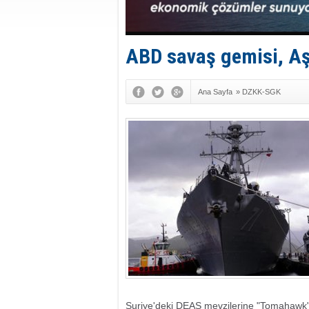
ABD savaş gemisi, Aş
Ana Sayfa
»
DZKK-SGK
Suriye'deki DEAŞ mevzilerine "Tomahawk" f