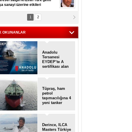
resel salgın krizinin Türk gemi
şa sanayi üzerine etkileri
1
2
pt. MESUT AZMİ GÖKSOY
lavuz kaptan kardeşlerime
hafen...
K OKUNANLAR
Anadolu
Tersanesi
EYDEP’te A
sertifikası alan
ilk tersane oldu
Tüpraş, ham
petrol
taşımacılığına 4
yeni tanker
daha ekliyor
Derince, ILCA
Masters Türkiye