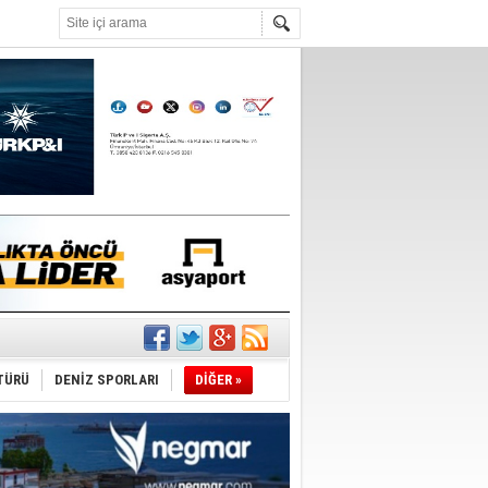
°C
sane oldu
ipliği yapacak
TÜRÜ
DENİZ SPORLARI
DİĞER »
ekliyor
nleme istiyor