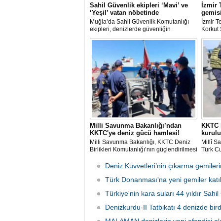
Sahil Güvenlik ekipleri ‘Mavi’ ve
İzmir 
‘Yeşil’ vatan nöbetinde
gemisi
Muğla’da Sahil Güvenlik Komutanlığı
İzmir 
ekipleri, denizlerde güvenliğin
Korkut 
sağlanmasının yanı sıra yangın
Deniz 
sezonunda ormanların korunmasına
başlanm
yönelik çalışmalara da destek veriyor.
Milli Savunma Bakanlığı’ndan
KKTC D
KKTC'ye deniz gücü hamlesi!
kurulu
Milli Savunma Bakanlığı, KKTC Deniz
Millî S
Birlikleri Komutanlığı’nın güçlendirilmesi
Türk Cu
amacıyla personelin Türk Deniz
Komutan
Kuvvetleri'ne ait savaş gemilerinde
kapasit
Deniz Kuvvetleri’nin çıkarma gemil
eğitim aldığını açıkladı.
Güvenli
Türk Donanması'na yeni gemiler katıl
persone
eğitimle
Türkiye'nin kara suları 44 yıldır Sah
Denizkurdu-II Tatbikatı 4 denizde bir