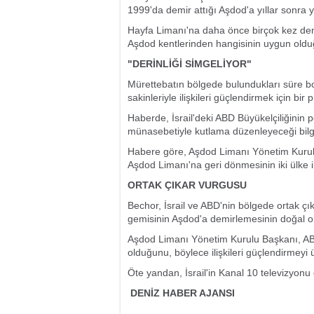
1999'da demir attığı Aşdod'a yıllar sonra 
Hayfa Limanı'na daha önce birçok kez demi
Aşdod kentlerinden hangisinin uygun olduğ
"DERİNLİĞİ SİMGELİYOR"
Mürettebatın bölgede bulundukları süre bo
sakinleriyle ilişkileri güçlendirmek için bir
Haberde, İsrail'deki ABD Büyükelçiliğini
münasebetiyle kutlama düzenleyeceği bilgis
Habere göre, Aşdod Limanı Yönetim Kuru
Aşdod Limanı'na geri dönmesinin iki ülke ili
ORTAK ÇIKAR VURGUSU
Bechor, İsrail ve ABD'nin bölgede ortak ç
gemisinin Aşdod'a demirlemesinin doğal o
Aşdod Limanı Yönetim Kurulu Başkanı, ABD'l
olduğunu, böylece ilişkileri güçlendirmeyi ümi
Öte yandan, İsrail'in Kanal 10 televizyonu d
DENİZ HABER AJANSI