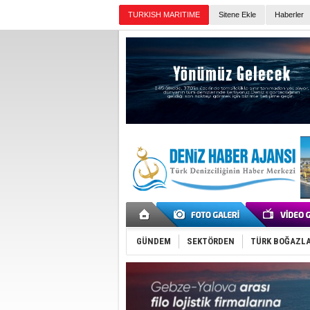
TURKISH MARITIME
Sitene Ekle
Haberler
Günün Haberleri
GÜNDEM
SEKTÖRDEN
TÜRK BOĞAZLA