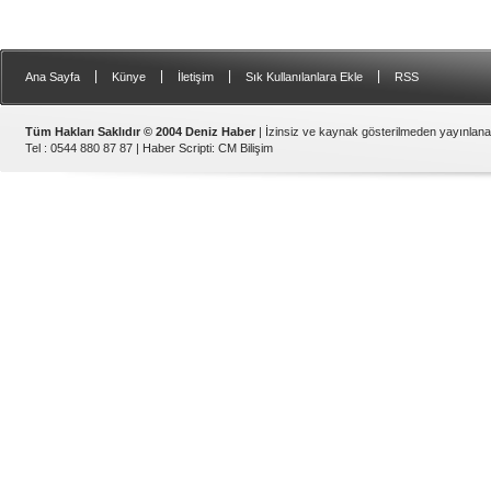
|
|
|
|
Ana Sayfa
Künye
İletişim
Sık Kullanılanlara Ekle
RSS
Tüm Hakları Saklıdır © 2004 Deniz Haber
| İzinsiz ve kaynak gösterilmeden yayınlan
Tel : 0544 880 87 87 |
Haber Scripti
:
CM Bilişim