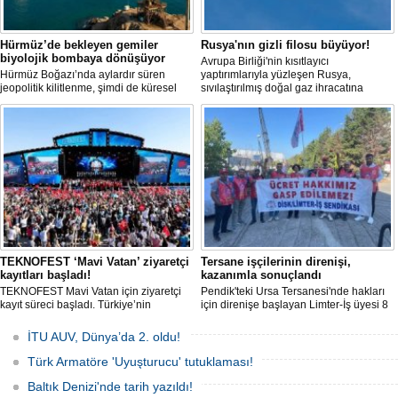
Hürmüz’de bekleyen gemiler
Rusya'nın gizli filosu büyüyor!
biyolojik bombaya dönüşüyor
Avrupa Birliği'nin kısıtlayıcı
Hürmüz Boğazı’nda aylardır süren
yaptırımlarıyla yüzleşen Rusya,
jeopolitik kilitlenme, şimdi de küresel
sıvılaştırılmış doğal gaz ihracatına
ölçekte bir çevre felaketinin kapısını
devam edebilmek için gizli bir filo
aralamış olabilir. Sıcak sularda
geliştiriyor.
hareketsiz bekleyen binden fazla gemi,
istilacı deniz canlıları için devasa bir
üreme merkezine dönüşmüş durumda.
TEKNOFEST ‘Mavi Vatan’ ziyaretçi
Tersane işçilerinin direnişi,
kayıtları başladı!
kazanımla sonuçlandı
TEKNOFEST Mavi Vatan için ziyaretçi
Pendik'teki Ursa Tersanesi'nde hakları
kayıt süreci başladı. Türkiye’nin
için direnişe başlayan Limter-İş üyesi 8
denizcilik ve savunma teknolojilerine
işçinin mücadelesi sonuç verdi. İşveren,
odaklanan etkinliği, 20-23 Ağustos
arabulucu görüşmesinde tüm
İTU AUV, Dünya’da 2. oldu!
tarihleri arasında Gölcük Tersanesi
alacakların ödenmesini kabul etti.
Komutanlığı’nda gerçekleştirilecek.
Sendika, sözlerin tutulmaması halinde
Türk Armatöre 'Uyuşturucu' tutuklaması!
direnişin süreceğini açıkladı
Baltık Denizi'nde tarih yazıldı!