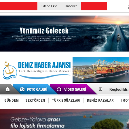
TURKISH MARITIME
Sitene Ekle
Haberler
CANLI YAYIN
Günün Haberleri
Hürmüz’de
Rusya'nın g
Keşfedildi
D-Marin, A
Van’da inş
GÜNDEM
SEKTÖRDEN
TÜRK BOĞAZLARI
DENİZ KAZALARI
IMO 
ASEAN ilk 
TAYK - Eke
İstanbul v
TEKNOFEST 
Tersane işç