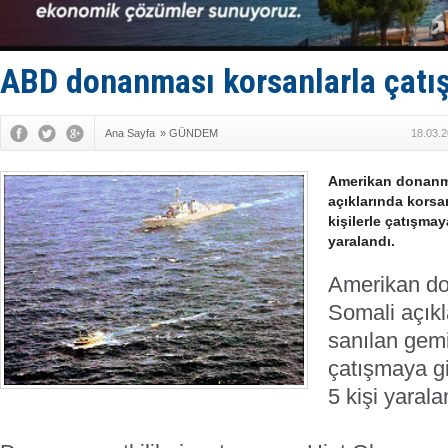
İngiliz akt
FESCO, Kar
DESE, BIMC
GİMBİRDER 
ABD donanması korsanlarla çatış
35 milyon T
Ana Sayfa
»
GÜNDEM
18.03.2
Amerikan donanma
açıklarında kors
kişilerle çatışmay
yaralandı.
Amerikan do
Somali açık
sanılan gemi
çatışmaya gi
5 kişi yarala