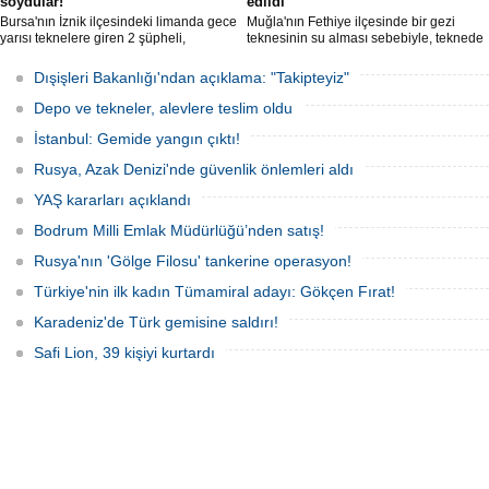
soydular!
edildi
Bursa'nın İznik ilçesindeki limanda gece
Muğla'nın Fethiye ilçesinde bir gezi
yarısı teknelere giren 2 şüpheli,
teknesinin su alması sebebiyle, teknede
elektronik cihazlar ve değerli eşyalar
bulunan 100 yolcu tahliye edildi,
çaldı. Olay, güvenlik kameralarına
teknenin batmaması için bölgede
Dışişleri Bakanlığı'ndan açıklama: "Takipteyiz"
yansıdı, tekne sahiplerinin ihbarıyla
kurtarma çalışması başlatıldı.
jandarma inceleme başlattı.
Depo ve tekneler, alevlere teslim oldu
İstanbul: Gemide yangın çıktı!
Rusya, Azak Denizi'nde güvenlik önlemleri aldı
YAŞ kararları açıklandı
Bodrum Milli Emlak Müdürlüğü’nden satış!
Rusya'nın 'Gölge Filosu' tankerine operasyon!
Türkiye'nin ilk kadın Tümamiral adayı: Gökçen Fırat!
Karadeniz'de Türk gemisine saldırı!
Safi Lion, 39 kişiyi kurtardı