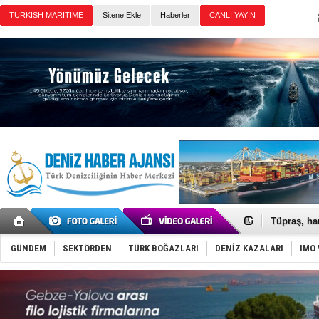
TURKISH MARITIME
Sitene Ekle
Haberler
CANLI YAYIN
Günün Haberleri
Anadolu Te
Derince, I
Tüpraş, ha
İTU AUV, D
LNG taşıma
GÜNDEM
SEKTÖRDEN
TÜRK BOĞAZLARI
DENİZ KAZALARI
IMO 
PROYAD, yat
Türkiye-Ir
Türk Armat
Deniz turi
DÖDER, 28.