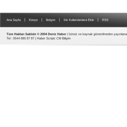
|
|
|
|
Ana Sayfa
Künye
İletişim
Sık Kullanılanlara Ekle
RSS
Tüm Hakları Saklıdır © 2004 Deniz Haber
| İzinsiz ve kaynak gösterilmeden yayınlan
Tel : 0544 880 87 87 |
Haber Scripti
:
CM Bilişim