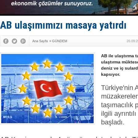
Fairline, T
Baltık Deni
Runit kubb
Limana dad
AB ulaşımımızı masaya yatırdı
Türk Loydu
Ana Sayfa
»
GÜNDEM
26.09.2
AB ile ulaştırma 
ulaştırma müktese
deniz ve iç sulard
kapsıyor.
Türkiye'nin 
müzakereleri
taşımacılık p
ilgili ayrıntı
başladı.