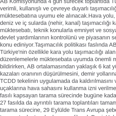
AB Komisyonunda 4 gün sürecek toplantıda Tür
verimli, kullanışlı ve çevreye duyarlı taşımacıl
müktesebatına uyumu ele alınacak.
Hava yolu, 
deniz ve iç sularda (nehir, kanal) taşımacılığı
müktesebatı, teknik konularla emniyet ve sosyal
devlet yardımlarının kontrolünü ve piyasanın se
konu ediniyor.
Taşımacılık politikası faslında 
Türkiye'nin özellikle kara yolu taşımacılığı ala
düzenlemelerle müktesebata uyumda önemli m
bildirirken, AB ortalamasından yaklaşık 6 kat y
kazaları oranının düşürülmesini, demir yolların
TCDD tekelinin uygulamada da kaldırılmasını 
uçaklarına hava sahasını kullanma izni verilmes
fasılı kapsayan tarama sürecinde bugüne kadar 
27 fasılda da ayrıntılı tarama toplantıları tama
tarama sürecine, 29 Eylülde Trans Avrupa şebeke