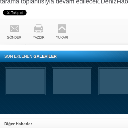
tarama toplantısıyla devam edilecek.
DenizHab
SON EKLENEN
GALERİLER
Diğer Haberler