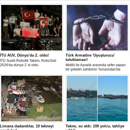
İTU AUV, Dünya’da 2. oldu!
Türk Armatöre 'Uyuşturucu'
tutuklaması!
İTÜ Sualtı Robotik Takımı, RoboSub
2026'da dünya 2.'si oldu.
Midilli ile Ayvalık arasında sefer yapan
bir şirketin sahibinin Yunanistan'da
tutuklandığı bildirildi.
Limana dadandılar, 10 tekneyi
Tekne, su aldı: 100 yolcu, tahliye