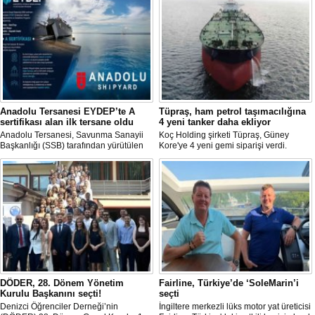
Anadolu Tersanesi EYDEP’te A
Tüpraş, ham petrol taşımacılığına
sertifikası alan ilk tersane oldu
4 yeni tanker daha ekliyor
Anadolu Tersanesi, Savunma Sanayii
Koç Holding şirketi Tüpraş, Güney
Başkanlığı (SSB) tarafından yürütülen
Kore'ye 4 yeni gemi siparişi verdi.
Endüstriyel Yetkinlik Değerlendirme ve
Toplam yatırım tutarı 370 milyon doları
Destekleme Programı
aşan, her biri yaklaşık 157.000 DWT
(EYDEP)kapsamında, A Sertifikası
taşıma kapasitesine sahip tankerlerin
almaya hak kazanan ilk tersane oldu.
2029 yılı içerisinde teslim alınması
planlanıyor.
DÖDER, 28. Dönem Yönetim
Fairline, Türkiye’de ‘SoleMarin’i
Kurulu Başkanını seçti!
seçti
Denizci Öğrenciler Derneği’nin
İngiltere merkezli lüks motor yat üreticisi