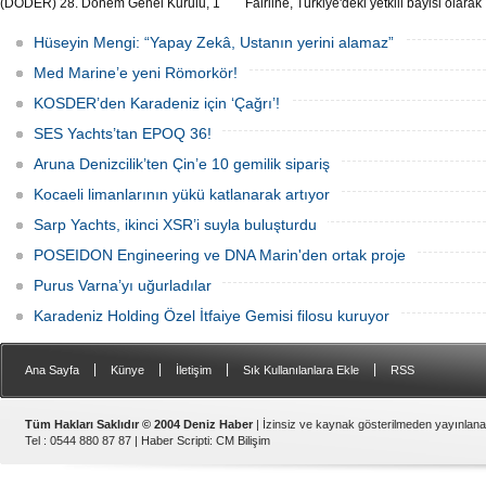
(DÖDER) 28. Dönem Genel Kurulu, 1
Fairline, Türkiye'deki yetkili bayisi olarak
Ağustos Cumartesi günü Türkiye Gemi
SoleMarin Yachting'i seçti.
Sanayicileri Birliği (GİSBİR) ev
Hüseyin Mengi: “Yapay Zekâ, Ustanın yerini alamaz”
sahipliğinde gerçekleştirildi.
Med Marine’e yeni Römorkör!
KOSDER’den Karadeniz için ‘Çağrı’!
SES Yachts’tan EPOQ 36!
Aruna Denizcilik’ten Çin’e 10 gemilik sipariş
Kocaeli limanlarının yükü katlanarak artıyor
Sarp Yachts, ikinci XSR’i suyla buluşturdu
POSEIDON Engineering ve DNA Marin'den ortak proje
Purus Varna’yı uğurladılar
Karadeniz Holding Özel İtfaiye Gemisi filosu kuruyor
|
|
|
|
Ana Sayfa
Künye
İletişim
Sık Kullanılanlara Ekle
RSS
Tüm Hakları Saklıdır © 2004 Deniz Haber
| İzinsiz ve kaynak gösterilmeden yayınlan
Tel : 0544 880 87 87 |
Haber Scripti
:
CM Bilişim