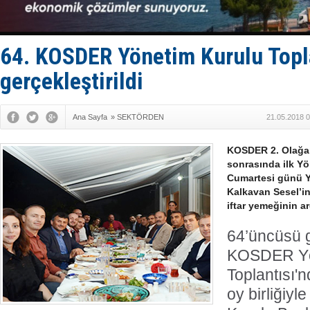
Fairline, T
Baltık Deni
Runit kubb
Limana dad
64. KOSDER Yönetim Kurulu Topl
Türk Loydu
gerçekleştirildi
Ana Sayfa
»
SEKTÖRDEN
21.05.2018 0
KOSDER 2. Olağan
sonrasında ilk Yö
Cumartesi günü Y
Kalkavan Sesel’in
iftar yemeğinin a
64’üncüsü g
KOSDER Yö
Toplantısı'
oy birliğiy