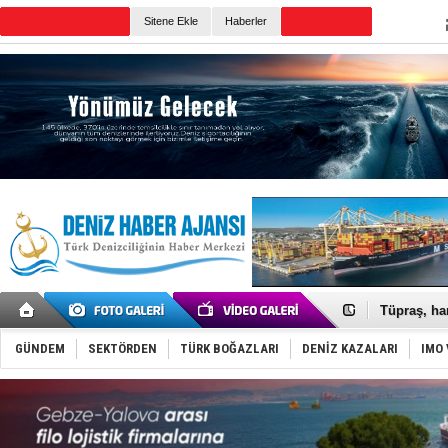
Sitene Ekle
Haberler
Günün Haberleri
Anadolu Te
Derince, I
Tüpraş, ha
İTU AUV, D
LNG taşıma
GÜNDEM
SEKTÖRDEN
TÜRK BOĞAZLARI
DENİZ KAZALARI
IMO 
PROYAD, yat
Türkiye-Ir
Türk Armat
Deniz turi
DÖDER, 28.