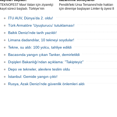
TEKNOFEST Mavi Vatan için ziyaretçi
Pendik'teki Ursa Tersanesi'nde hakları
kayıt süreci başladı. Türkiye’nin
için direnişe başlayan Limter-İş üyesi 8
denizcilik ve savunma teknolojilerine
işçinin mücadelesi sonuç verdi. İşveren,
odaklanan etkinliği, 20-23 Ağustos
arabulucu görüşmesinde tüm
İTU AUV, Dünya’da 2. oldu!
tarihleri arasında Gölcük Tersanesi
alacakların ödenmesini kabul etti.
Komutanlığı’nda gerçekleştirilecek.
Sendika, sözlerin tutulmaması halinde
Türk Armatöre 'Uyuşturucu' tutuklaması!
direnişin süreceğini açıkladı
Baltık Denizi'nde tarih yazıldı!
Limana dadandılar, 10 tekneyi soydular!
Tekne, su aldı: 100 yolcu, tahliye edildi
Bacasında yangın çıkan Tanker, demirletildi
Dışişleri Bakanlığı'ndan açıklama: "Takipteyiz"
Depo ve tekneler, alevlere teslim oldu
İstanbul: Gemide yangın çıktı!
Rusya, Azak Denizi'nde güvenlik önlemleri aldı