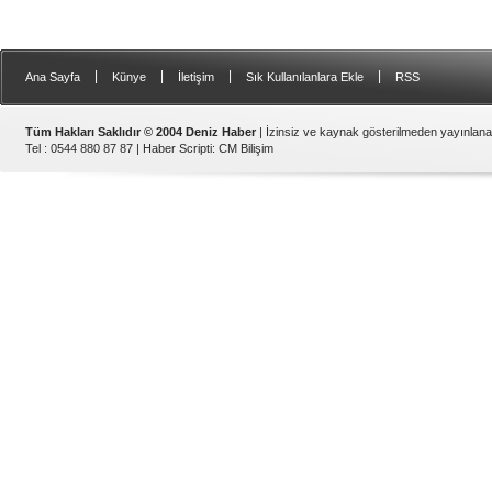
|
|
|
|
Ana Sayfa
Künye
İletişim
Sık Kullanılanlara Ekle
RSS
Tüm Hakları Saklıdır © 2004 Deniz Haber
| İzinsiz ve kaynak gösterilmeden yayınlan
Tel : 0544 880 87 87 |
Haber Scripti
:
CM Bilişim