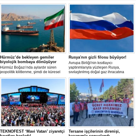
Hürmüz’de bekleyen gemiler
Rusya'nın gizli filosu büyüyor!
biyolojik bombaya dönüşüyor
Avrupa Birliği'nin kısıtlayıcı
Hürmüz Boğazı’nda aylardır süren
yaptırımlarıyla yüzleşen Rusya,
jeopolitik kilitlenme, şimdi de küresel
sıvılaştırılmış doğal gaz ihracatına
ölçekte bir çevre felaketinin kapısını
devam edebilmek için gizli bir filo
aralamış olabilir. Sıcak sularda
geliştiriyor.
hareketsiz bekleyen binden fazla gemi,
istilacı deniz canlıları için devasa bir
üreme merkezine dönüşmüş durumda.
TEKNOFEST ‘Mavi Vatan’ ziyaretçi
Tersane işçilerinin direnişi,
kayıtları başladı!
kazanımla sonuçlandı