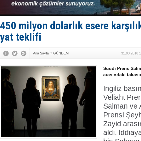
İngiliz akt
FESCO, Kar
DESE, BIMC
GİMBİRDER 
450 milyon dolarlık esere karşılı
35 milyon T
yat teklifi
Ana Sayfa
»
GÜNDEM
31.03.2018 1
Suudi Prens Salm
arasındaki takasın
İngiliz bası
Veliaht Pr
Salman ve 
Prensi Şe
Zayid arası
aldı. İddi