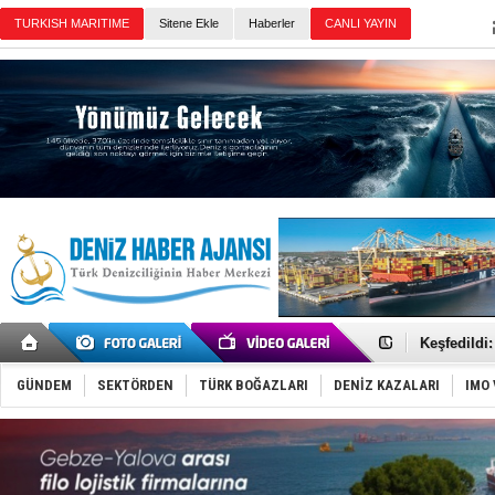
TURKISH MARITIME
Sitene Ekle
Haberler
CANLI YAYIN
Günün Haberleri
Hürmüz’de
Rusya'nın g
Keşfedildi
D-Marin, A
Van’da inş
GÜNDEM
SEKTÖRDEN
TÜRK BOĞAZLARI
DENİZ KAZALARI
IMO 
ASEAN ilk 
TAYK - Eke
İstanbul v
TEKNOFEST 
Tersane işç