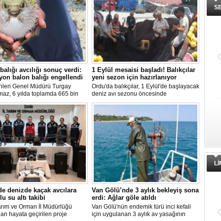
S
balığı avcılığı sonuç verdi:
1 Eylül mesaisi başladı! Balıkçılar
yon balon balığı engellendi
yeni sezon için hazırlanıyor
nleri Genel Müdürü Turgay
Ordu'da balıkçılar, 1 Eylül'de başlayacak
maz, 6 yılda toplamda 665 bin
deniz avı sezonu öncesinde
alığının ekosistemden
hazırlıklarını hızlandırdı. Av yasağı
ırıldığını belirterek, "Balon balığı
dönemini boş geçirmeyen ekipler,
ı sayesinde, yaklaşık 50 milyon
ağlardan teknelere kadar tüm
lon balığının ekosisteme
ekipmanlarını elden geçirerek yeni
sı önlendi." dedi.
sezona hazırlanıyor.
L
de denizde kaçak avcılara
Van Gölü’nde 3 aylık bekleyiş sona
lu su altı takibi
erdi: Ağlar göle atıldı
arım ve Orman İl Müdürlüğü
Van Gölü'nün endemik türü inci kefali
dan hayata geçirilen proje
için uygulanan 3 aylık av yasağının