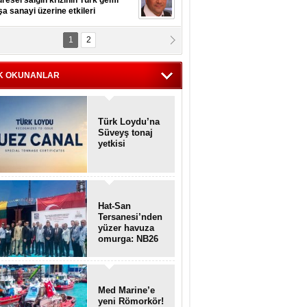
resel salgın krizinin Türk gemi
şa sanayi üzerine etkileri
1
2
pt. MESUT AZMİ GÖKSOY
lavuz kaptan kardeşlerime
hafen...
K OKUNANLAR
Türk Loydu’na
Süveyş tonaj
yetkisi
Hat-San
Tersanesi’nden
yüzer havuza
omurga: NB26
Med Marine’e
yeni Römorkör!