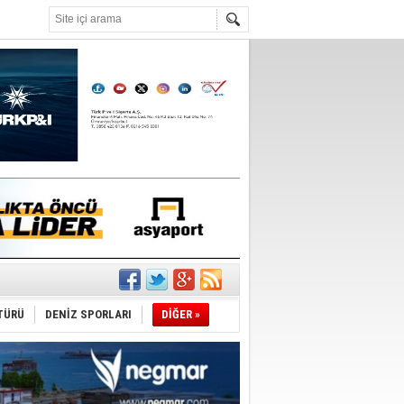
°C
ldürmüş
TÜRÜ
DENİZ SPORLARI
DİĞER »