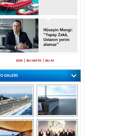
Hüseyin Mengi:
“Yapay Zekâ,
Ustanın yerini
alamaz”
|
|
DÜN
BU HAFTA
BU AY
O GALERİ
emi içinde gemi” 
Dünyada tek! 
konsepti ile MSC 
Denizaltı yüzer 
Splendida
havuzu intikal 
seyrine başladı