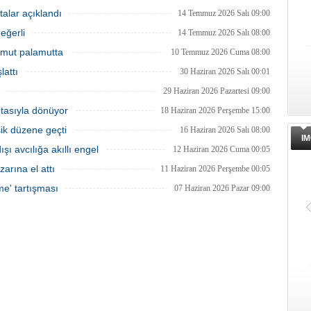
ında, denizlerdeki kaçak
sona ermesiyle balıkçılar ağlarını
leri anlık olarak tespit edebilen
yeniden suyla buluşturdu ve yeni av
talar açıklandı
14 Temmuz 2026 Salı 09:00
 su altı dronları sahada aktif
sezonu başladı.
eğerli
kullanılmaya başlandı.
14 Temmuz 2026 Salı 08:00
 Umut palamutta
10 Temmuz 2026 Cuma 08:00
lattı
30 Haziran 2026 Salı 00:01
29 Haziran 2026 Pazartesi 09:00
otasıyla dönüyor
18 Haziran 2026 Perşembe 15:00
şik düzene geçti
16 Haziran 2026 Salı 08:00
IM
ı avcılığa akıllı engel
12 Haziran 2026 Cuma 00:05
zarına el attı
11 Haziran 2026 Perşembe 00:05
me' tartışması
07 Haziran 2026 Pazar 09:00