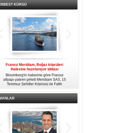
ERBEST KÜRSÜ
Fransız Meridiam, Boğaz köprüleri
Kendi yat limanına sahip en pahalı
ihalesine hazırlanıyor iddiası
özel adalar
Bloomberg'in haberine göre Fransız
Dünyanın en zengin insanlarından
altyapı yatırım şirketi Meridiam SAS, 15
bazıları için yaşam tarzının bir parçası
Temmuz Şehitler Köprüsü ile Fatih
sadece bir süper yat değil, aynı
R
Sultan Mehmet Köprüsü'nün
zamanda kendi yat limanı, helikopter
özelleştirilmesine yönelik ihaleyle
pisti ve seçkin villaları da içeren koca
ilgileniyor.
bir özel adadır.
İMANLAR