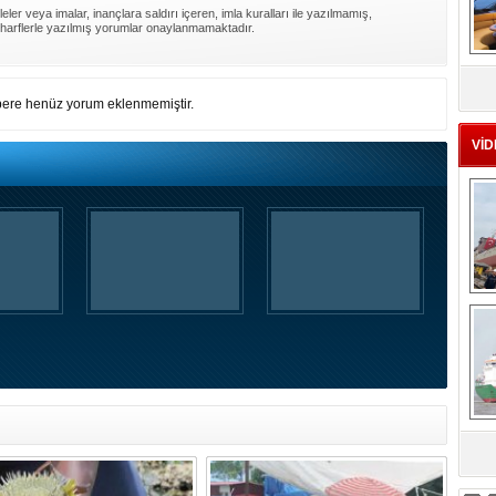
ler veya imalar, inançlara saldırı içeren, imla kuralları ile yazılmamış,
harflerle yazılmış yorumlar onaylanmamaktadır.
MS
eu
ere henüz yorum eklenmemiştir.
VİD
Ç
sa