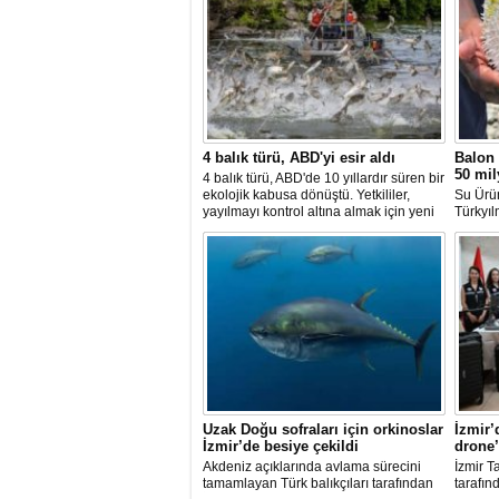
4 balık türü, ABD'yi esir aldı
Balon 
50 mil
4 balık türü, ABD'de 10 yıllardır süren bir
ekolojik kabusa dönüştü. Yetkililer,
Su Ürü
yayılmayı kontrol altına almak için yeni
Türkyıl
projeler geliştirirken, uzmanlar
balon b
tamamen yok edilmenin imkansız
uzaklaşt
olduğunu belirtiyor.
avcılığ
yeni ba
katılma
Uzak Doğu sofraları için orkinoslar
İzmir’
İzmir’de besiye çekildi
drone’
Akdeniz açıklarında avlama sürecini
İzmir T
tamamlayan Türk balıkçıları tarafından
tarafın