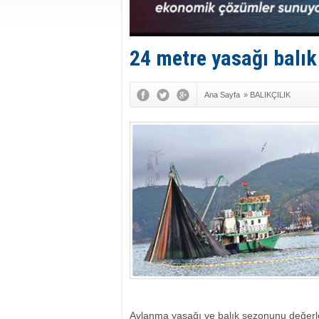
24 metre yasağı balık 
Ana Sayfa
»
BALIKÇILIK
Avlanma yasağı ve balık sezonunu değerle