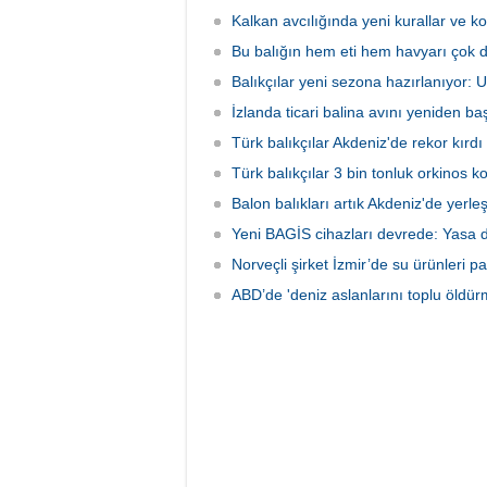
İzmir'deki çiftliklere nakledilen
kapsam
orkinoslar, Uzak Doğu ülkelerine ihraç
faaliyet
Kalkan avcılığında yeni kurallar ve ko
edilmek için özenle bakılıyor.
hava ve
Bu balığın hem eti hem havyarı çok d
olarak 
Balıkçılar yeni sezona hazırlanıyor:
İzlanda ticari balina avını yeniden baş
Türk balıkçılar Akdeniz'de rekor kırdı
Türk balıkçılar 3 bin tonluk orkinos k
Balon balıkları artık Akdeniz'de yerle
Yeni BAGİS cihazları devrede: Yasa dış
Norveçli şirket İzmir’de su ürünleri pa
ABD’de 'deniz aslanlarını toplu öldür