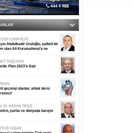
iyle çürüyor
ZARLAR
ECEP CANPOLAT
yın Abdulkadir Uraloğlu, şaibeli bir
im olan Ali Kurumahmut’a ne
nışıyorsunuz?
RET TAŞCIYAN
rdic Plan 2023’e Dair
URNAL
rli geçmişi olanlar, ahlak dersi
eremez!
t. Dr. HASAN TERZİ
ntrö, yurtta ve dünyada barıştır
RTUĞ YAŞAR