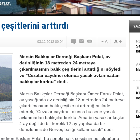
Depo ve tekneler, alevlere teslim oldu
Kruvaziyer Şirketleri işte buralara ‘Yatırım’ yapıyor
SES Yachts’tan EPOQ 36!
Kargıcak Koyu’nda tekne yangını!
çeşitlerini arttırdı
Denizlerin dibinde 8 bin 500 gemi petrol sızıntısı risk
YA
R
03.12.2012 00:04
Sa
is
Mersin Balıkçılar Derneği Başkanı Polat, av
da
derinliğinin 18 metreden 24 metreye
A
çıkarılmasının balık çeşitlerini artırdığını söyledi
No
ve “Cezalar caydırıcı olunca yasak avlanmadan
balıkçılar korktu" dedi.
J
Ki
Mersin Balıkçılar Derneği Başkanı Ömer Faruk Polat,
v
av yasağında av derinliğinin 18 metreden 24 metreye
çıkartılmasının balık çeşitlerini artırdığını ifade
ederek, “Cezalar caydırıcı olunca bu sene yasak
Kp
Mo
avlanmadan balıkçılar korktu. Ama bu yasaklar keşke
4 ay değil de bir kerelik 12 ay yapılsa da biz
denizlerimizde Norveç balığı kullanmasak” dedi.
E
ndiren Başkan Polat, bu seneki balık çeşidinin bol olduğunu