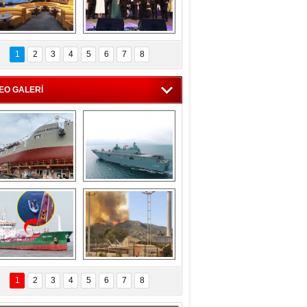
C'den 55 milyon 
5. Bosphorus Ship 
roluk turizm geliri 
Brokers Dinner, 
1
2
3
4
5
6
7
8
müjdesi
İstanbul’da yapıldı
EO GALERİ
eksan Tersanesi, 
TCG Anadolu, 
Başaran Bayrak 
tersane teknik 
tankerini suya 
seyrini tamamladı
indirdi
Göçmenlerin 
Milas’taki yangın 
imdadına Türk 
yeniden termik 
1
2
3
4
5
6
7
8
hipli MINA DENIZ 
santrallere doğru 
yetişti
ilerliyor