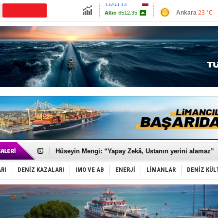
13703.13
Ankara
23 °C
Altın
6512.35
İzmir
28 °C
Dolar
47.5896
Antalya
26 °C
Euro
55.0525
Muğla
22 °C
Çanakkale
23 
Dünyanın en tehlikeli yosunu: Yüz binlerce canlıyı ö
Türk Loydu’na Süveyş tonaj yetkisi
Hüseyin Mengi: “Yapay Zekâ, Ustanın yerini alamaz”
Hat-San Tersanesi’nden yüzer havuza omurga: NB26
Med Marine’e yeni Römorkör!
RI
DENİZ KAZALARI
IMO VE AB
ENERJİ
LİMANLAR
DENİZ KÜL
KOSDER’den Karadeniz için ‘Çağrı’!
Kalyoncu’dan ‘Sefer’ kararı!
Tekne, su aldı: 100 yolcu, tahliye edildi
Bacasında yangın çıkan Tanker, demirletildi
Dışişleri Bakanlığı'ndan açıklama: "Takipteyiz"