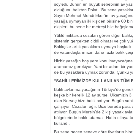
söyledi. Bunun en büyük sebebinin av yasa
olduğunu belirten Polat, “Bu sene yasakla
Sayın Mehmet Mehdi Eker’in, av yasağındak
yasağa uymayan iki kişiden birisine 60 bin 
ekipleri, bu sene bir metreyi bile bağışla
Yüklü miktarda cezaları gören diğer balıkç
sistemin gerçekten ciddi olması ve çok yü
Balıkçılar artık yasaklara uymaya başladı
de vatandaşlarımızın daha fazla balık çeş
Hiçbir yasağın boş yere konulmayacağına 
aramamız gerekiyor. Yani bir adam bir ya
de bu yasaklara uymak zorunda. Çünkü yasak
“SAHİLLERİMİZDE KULLANILAN TÜM 
Balık avlanma yasağının Türkiye'de genel
keşke bir kerelik 12 ay sürse. Ülkemizin 3 
olan Norveç bize balık satıyor. Bugün sahi
çalışıyor. Cezaları ağır. Bize burada par
atılıyor. Bugün Mersin’de 2 kişi yasak av
bölgelerinde balık tutamaz. Hatta oltaya tak
kullandı.
Bu sene geçen seneye göre fiyatların bira