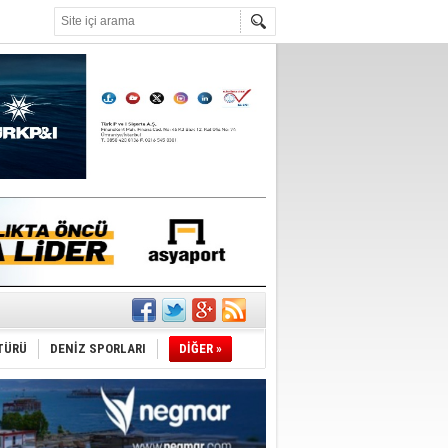
°C
TÜRÜ
DENİZ SPORLARI
DİĞER »
du
tı