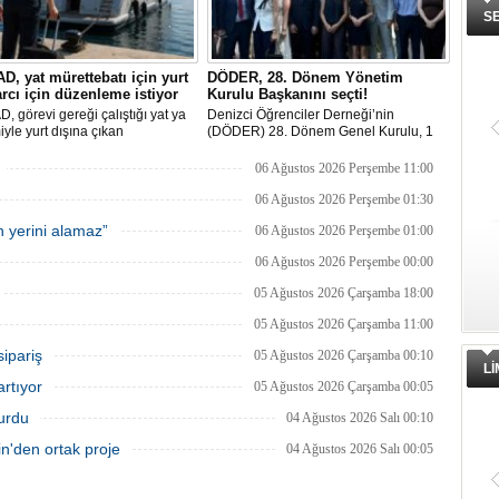
S
, yat mürettebatı için yurt
DÖDER, 28. Dönem Yönetim
arcı için düzenleme istiyor
Kurulu Başkanını seçti!
 görevi gereği çalıştığı yat ya
Denizci Öğrenciler Derneği’nin
yle yurt dışına çıkan
(DÖDER) 28. Dönem Genel Kurulu, 1
mlarının yurt dışı çıkış
Ağustos Cumartesi günü Türkiye Gemi
an muaf tutulması için yasal
Sanayicileri Birliği (GİSBİR) ev
06 Ağustos 2026 Perşembe 11:00
me yapılmasını talep etti.
sahipliğinde gerçekleştirildi.
06 Ağustos 2026 Perşembe 01:30
 yerini alamaz”
06 Ağustos 2026 Perşembe 01:00
06 Ağustos 2026 Perşembe 00:00
05 Ağustos 2026 Çarşamba 18:00
05 Ağustos 2026 Çarşamba 11:00
sipariş
05 Ağustos 2026 Çarşamba 00:10
L
artıyor
05 Ağustos 2026 Çarşamba 00:05
turdu
04 Ağustos 2026 Salı 00:10
'den ortak proje
04 Ağustos 2026 Salı 00:05