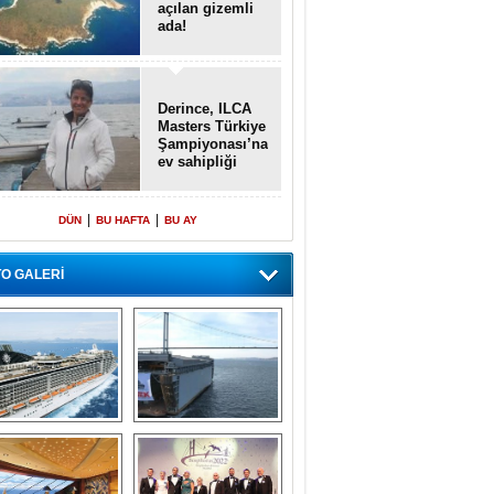
açılan gizemli
ada!
Derince, ILCA
Masters Türkiye
Şampiyonası’na
ev sahipliği
yapacak
|
|
DÜN
BU HAFTA
BU AY
O GALERİ
emi içinde gemi” 
Dünyada tek! 
konsepti ile MSC 
Denizaltı yüzer 
Splendida
havuzu intikal 
seyrine başladı