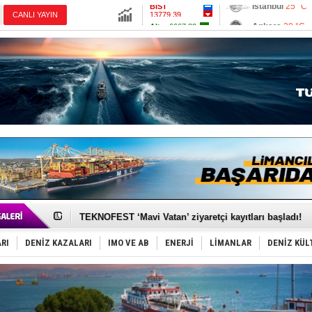
13779.39
Ankara
28 °C
CANLI YAYIN
Altın
6667.22
İzmir
31 °C
Dolar
47.6864
Antalya
28 °C
Euro
55.1892
Muğla
28 °C
Çanakkale
29 
TAYK - Eker Olympos Regatta'da ilk start!
İstanbul ve Çanakkale: 6 ayda 40.000 gemi
TEKNOFEST ‘Mavi Vatan’ ziyaretçi kayıtları başladı!
Tersane işçilerinin direnişi, kazanımla sonuçlandı
İngiliz aktivistler, gemide mahsur kaldı!
RI
DENİZ KAZALARI
IMO VE AB
ENERJİ
LİMANLAR
DENİZ KÜL
FESCO, Karadeniz'de yeni sevkiyat taleplerini durdur
DESE, BIMCO’ya katıldı
GİMBİRDER gemi inşa yan sanayinin sorunlarını tartış
35 milyon TL'lik tekne projesinde karar çıktı
İnsansız cankurtaran ihalesini BlueForge kazandı