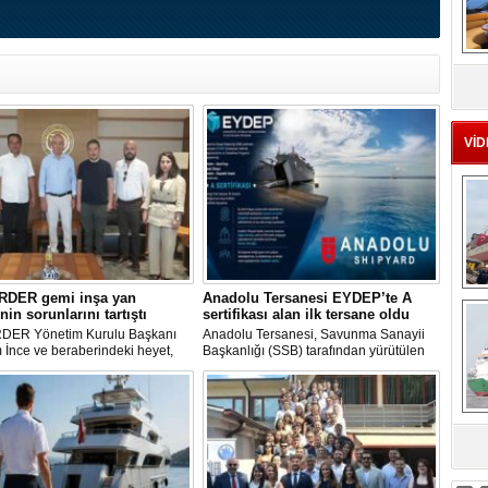
MS
eu
VİD
Ç
RDER gemi inşa yan
Anadolu Tersanesi EYDEP’te A
nin sorunlarını tartıştı
sertifikası alan ilk tersane oldu
DER Yönetim Kurulu Başkanı
Anadolu Tersanesi, Savunma Sanayii
İnce ve beraberindeki heyet,
Başkanlığı (SSB) tarafından yürütülen
aşkanı Cemil Demiryürek’i
Endüstriyel Yetkinlik Değerlendirme ve
 etti. Görüşmede tersane taşeron
Destekleme Programı
rının yaşadığı sektörel sorunlar
(EYDEP)kapsamında, A Sertifikası
gi uygulamalarındaki
almaya hak kazanan ilk tersane oldu.
yetler ele alındı.
sa