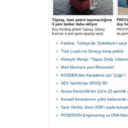
Tüpraş, ham petrol taşımacılığına
PROYAD
4 yeni tanker daha ekliyor
dışı h
Koç Holding şirketi Tüpraş, Güney
PROYAD,
Kore'ye 4 yeni gemi siparişi verdi.
da gemi
Toplam yatırım tutarı 370 milyon doları
gemiada
aşan, her biri yaklaşık 157.000 DWT
harcınd
Fairline, Türkiye’de ‘SoleMarin’i seçti
taşıma kapasitesine sahip tankerlerin
düzenle
2029 yılı içerisinde teslim alınması
Türk Loydu’na Süveyş tonaj yetkisi
planlanıyor.
Hüseyin Mengi: “Yapay Zekâ, Ustanın
Med Marine’e yeni Römorkör!
KOSDER’den Karadeniz için ‘Çağrı’!
SES Yachts’tan EPOQ 36!
Aruna Denizcilik’ten Çin’e 10 gemilik 
Kocaeli limanlarının yükü katlanarak 
Sarp Yachts, ikinci XSR’i suyla buluş
POSEIDON Engineering ve DNA Marin