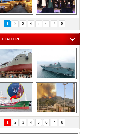
C'den 55 milyon 
5. Bosphorus Ship 
roluk turizm geliri 
Brokers Dinner, 
1
2
3
4
5
6
7
8
müjdesi
İstanbul’da yapıldı
EO GALERİ
eksan Tersanesi, 
TCG Anadolu, 
Başaran Bayrak 
tersane teknik 
tankerini suya 
seyrini tamamladı
indirdi
Göçmenlerin 
Milas’taki yangın 
imdadına Türk 
yeniden termik 
1
2
3
4
5
6
7
8
hipli MINA DENIZ 
santrallere doğru 
yetişti
ilerliyor