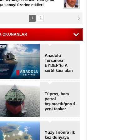
resel salgın krizinin Türk gemi
şa sanayi üzerine etkileri
1
2
pt. MESUT AZMİ GÖKSOY
lavuz kaptan kardeşlerime
hafen...
K OKUNANLAR
Anadolu
Tersanesi
EYDEP’te A
sertifikası alan
ilk tersane oldu
Tüpraş, ham
petrol
taşımacılığına 4
yeni tanker
daha ekliyor
Yüzyıl sonra ilk
kez dünyaya