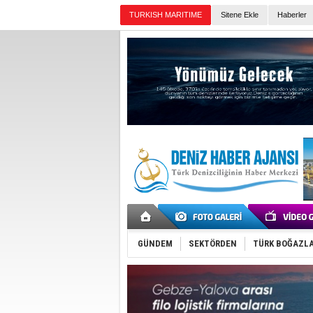
TURKISH MARITIME
Sitene Ekle
Haberler
Günün Haberleri
GÜNDEM
SEKTÖRDEN
TÜRK BOĞAZLA