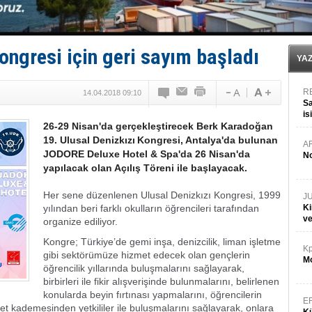
Yüzyıl sonra ilk kez dünyaya açılan gizemli ada!
Anadolu Tersanesi EYDEP’te A sertifikası alan ilk ter
Derince, ILCA Masters Türkiye Şampiyonası’na ev sah
Tüpraş, ham petrol taşımacılığına 4 yeni tanker daha 
ongresi için geri sayım başladı
İTU AUV, Dünya’da 2. oldu!
YA
R
14.04.2018 09:10
Sa
is
26-29 Nisan'da gerçekleştirecek Berk Karadoğan
da
19. Ulusal Denizkızı Kongresi, Antalya'da bulunan
A
JODORE Deluxe Hotel & Spa'da 26 Nisan'da
No
yapılacak olan Açılış Töreni ile başlayacak.
Her sene düzenlenen Ulusal Denizkızı Kongresi, 1999
J
yılından beri farklı okulların öğrencileri tarafından
Ki
v
organize ediliyor.
Kongre; Türkiye’de gemi inşa, denizcilik, liman işletme
Kp
gibi sektörümüze hizmet edecek olan gençlerin
Mo
öğrencilik yıllarında buluşmalarını sağlayarak,
birbirleri ile fikir alışverişinde bulunmalarını, belirlenen
konularda beyin fırtınası yapmalarını, öğrencilerin
E
let kademesinden yetkililer ile buluşmalarını sağlayarak, onlara