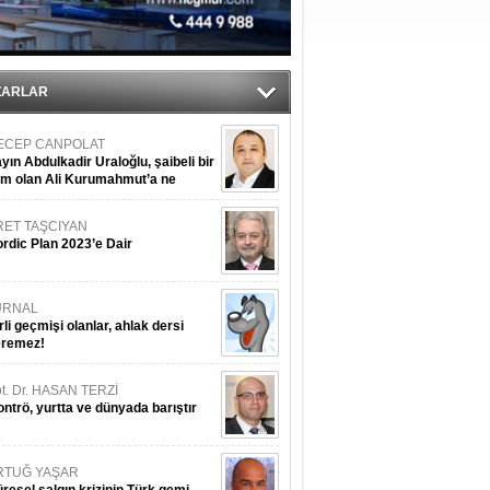
sane oldu
ipliği yapacak
ekliyor
ZARLAR
ECEP CANPOLAT
yın Abdulkadir Uraloğlu, şaibeli bir
im olan Ali Kurumahmut’a ne
nışıyorsunuz?
RET TAŞCIYAN
rdic Plan 2023’e Dair
URNAL
rli geçmişi olanlar, ahlak dersi
eremez!
t. Dr. HASAN TERZİ
ntrö, yurtta ve dünyada barıştır
RTUĞ YAŞAR