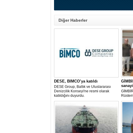
Diğer Haberler
DESE, BIMCO’ya katıldı
GİMBİ
sanayi
DESE Group, Baltık ve Uluslararası
Denizcilik Konseyi'ne resmi olarak
GİMBİR
katıldığını duyurdu.
Rüstem 
YTSO B
ziyaret
firmala
ile ver
mağduri