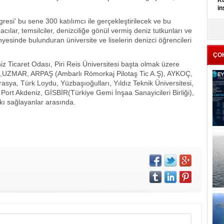
Kü
in
esi' bu sene 300 katılımcı ile gerçekleştirilecek ve bu
K
cılar, temsilciler, denizciliğe gönül vermiş deniz tutkunları ve
Kı
ünyesinde bulunduran üniversite ve liselerin denizci öğrencileri
it
ÇO
z Ticaret Odası, Piri Reis Üniversitesi başta olmak üzere
ZMAR, ARPAŞ (Ambarlı Römorkaj Pilotaş Tic A.Ş), AYKOÇ,
ya, Türk Loydu, Yüzbaşıoğulları, Yıldız Teknik Üniversitesi,
i, Port Akdeniz, GİSBİR(Türkiye Gemi İnşaa Sanayicileri Birliği),
ı sağlayanlar arasında.