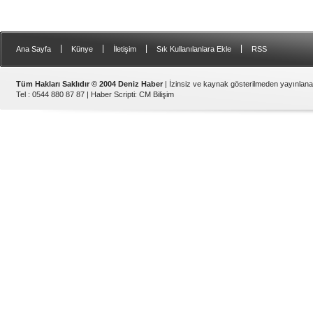
|
|
|
|
Ana Sayfa
Künye
İletişim
Sık Kullanılanlara Ekle
RSS
Tüm Hakları Saklıdır © 2004 Deniz Haber
| İzinsiz ve kaynak gösterilmeden yayınlan
Tel : 0544 880 87 87 |
Haber Scripti
:
CM Bilişim