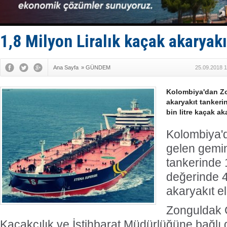
Fairline, T
Baltık Deni
Runit kubb
Limana dad
1,8 Milyon Liralık kaçak akaryak
Türk Loydu
Ana Sayfa
»
GÜNDEM
25.09.2018 1
Kolombiya'dan Zo
akaryakıt tankeri
bin litre kaçak aka
Kolombiya'
gelen gemin
tankerinde 1
değerinde 4
akaryakıt el
Zonguldak
Kaçakçılık ve İstihbarat Müdürlüğüne bağlı 