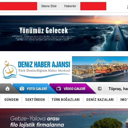
TURKISH MARITIME
Sitene Ekle
Haberler
CANLI YAYIN
Günün Haberleri
Anadolu Te
Derince, I
Tüpraş, ha
İTU AUV, D
LNG taşıma
GÜNDEM
SEKTÖRDEN
TÜRK BOĞAZLARI
DENİZ KAZALARI
IMO 
PROYAD, yat
Türkiye-Ir
Türk Armat
Deniz turi
DÖDER, 28.