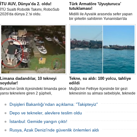
İTU AUV, Dünya’da 2. oldu!
Türk Armatöre 'Uyuşturucu'
tutuklaması!
İTÜ Sualtı Robotik Takımı, RoboSub
2026'da dünya 2.'si oldu.
Midilli ile Ayvalık arasında sefer yapan
bir şirketin sahibinin Yunanistan'da
tutuklandığı bildirildi.
Limana dadandılar, 10 tekneyi
Tekne, su aldı: 100 yolcu, tahliye
soydular!
edildi
Bursa'nın İznik ilçesindeki limanda gece
Muğla'nın Fethiye ilçesinde bir gezi
yarısı teknelere giren 2 şüpheli,
teknesinin su alması sebebiyle, teknede
elektronik cihazlar ve değerli eşyalar
bulunan 100 yolcu tahliye edildi,
çaldı. Olay, güvenlik kameralarına
teknenin batmaması için bölgede
Dışişleri Bakanlığı'ndan açıklama: "Takipteyiz"
yansıdı, tekne sahiplerinin ihbarıyla
kurtarma çalışması başlatıldı.
jandarma inceleme başlattı.
Depo ve tekneler, alevlere teslim oldu
İstanbul: Gemide yangın çıktı!
Rusya, Azak Denizi'nde güvenlik önlemleri aldı