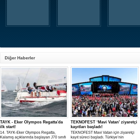
Diğer Haberler
TAYK - Eker Olympos Regatta'da
TEKNOFEST ‘Mavi Vatan’ ziyaretçi
ilk start!
kayıtları başladı!
14. TAYK-Eker Olympos Regatta,
TEKNOFEST Mavi Vatan için ziyaretçi
Kalamış açıklarında başlayan J70 sınıfı
kayıt süreci başladı. Türkiye’nin