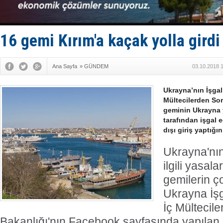
Yüzyıl son
Anadolu Te
Derince, I
Tüpraş, ha
16 gemi Kırım'a kaçak yolla girdi
İTU AUV, D
Ana Sayfa
»
GÜNDEM
03.10.2018 
Ukrayna’nın İşgal
Mültecilerden Sor
geminin Ukrayna y
tarafından işgal 
dışı giriş yaptığın
Ukrayna'nın 
ilgili yasal
gemilerin ç
Ukrayna İşg
İç Mültecil
Bakanlığı'nın Facebook sayfasında yapılan 