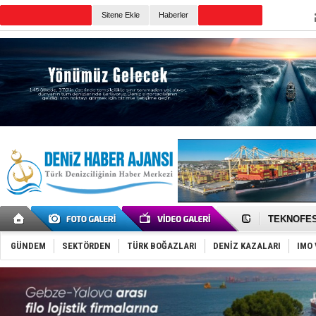
Sitene Ekle
Haberler
Günün Haberleri
TAYK - Eke
İstanbul v
TEKNOFEST 
Tersane işç
İngiliz akt
GÜNDEM
SEKTÖRDEN
TÜRK BOĞAZLARI
DENİZ KAZALARI
IMO 
FESCO, Kar
DESE, BIMC
GİMBİRDER 
35 milyon T
İnsansız c