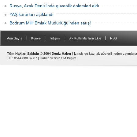
Rusya, Azak Denizi'nde güvenlik önlemleri aldı
YAŞ kararları açıklandı
Bodrum Milli Emlak Müdürlüğü’nden satış!
|
|
|
|
Ana Sayfa
Künye
İletişim
Sık Kullanılanlara Ekle
RSS
Tüm Hakları Saklıdır © 2004 Deniz Haber
| İzinsiz ve kaynak gösterilmeden yayınlan
Tel : 0544 880 87 87 |
Haber Scripti
:
CM Bilişim