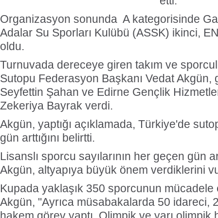
etti.
Organizasyon sonunda A kategorisinde Gala
Adalar Su Sporları Kulübü (ASSK) ikinci, 
oldu.
Turnuvada dereceye giren takım ve sporcula
Sutopu Federasyon Başkanı Vedat Akgün, g
Seyfettin Şahan ve Edirne Gençlik Hizmetle
Zekeriya Bayrak verdi.
Akgün, yaptığı açıklamada, Türkiye'de suto
gün arttığını belirtti.
Lisanslı sporcu sayılarının her geçen gün ar
Akgün, altyapıya büyük önem verdiklerini vu
Kupada yaklaşık 350 sporcunun mücadele et
Akgün, "Ayrıca müsabakalarda 50 idareci, 
hakem görev yaptı. Olimpik ve yarı olimpik