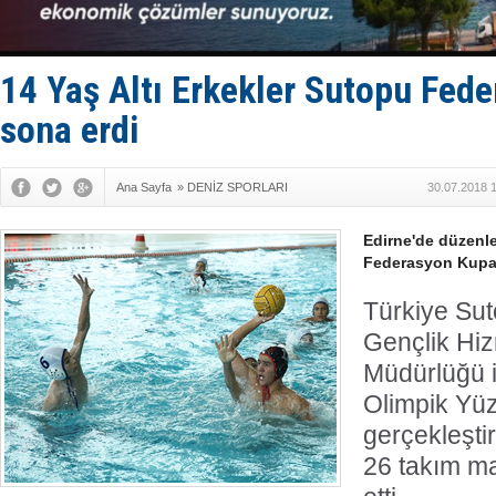
Bacasında 
Dışişleri B
Depo ve tek
Kruvaziyer 
14 Yaş Altı Erkekler Sutopu Fed
sona erdi
Ana Sayfa
»
DENİZ SPORLARI
30.07.2018 
Edirne'de düzenle
Federasyon Kupas
Türkiye Su
Gençlik Hizm
Müdürlüğü i
Olimpik Yü
gerçekleşti
26 takım m