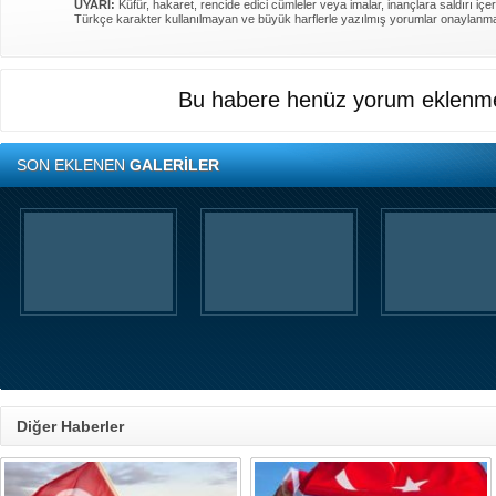
UYARI:
Küfür, hakaret, rencide edici cümleler veya imalar, inançlara saldırı içer
Türkçe karakter kullanılmayan ve büyük harflerle yazılmış yorumlar onaylanm
Bu habere henüz yorum eklenme
SON EKLENEN
GALERİLER
Diğer Haberler