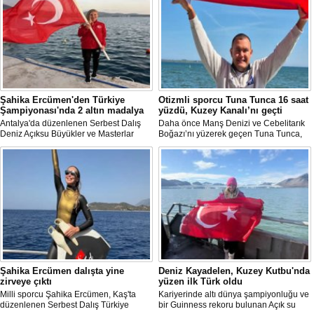
Şahika Ercümen'den Türkiye
Otizmli sporcu Tuna Tunca 16 saat
Şampiyonası'nda 2 altın madalya
yüzdü, Kuzey Kanalı’nı geçti
Antalya'da düzenlenen Serbest Dalış
Daha önce Manş Denizi ve Cebelitarık
Deniz Açıksu Büyükler ve Masterlar
Boğazı’nı yüzerek geçen Tuna Tunca,
Bireysel Türkiye Şampiyonası'nda milli
bu müthiş başarılarına bir yenisini daha
sporcu ve serbest dalış dünya
ekledi. Tuna Tunca bu kez 16 saat
rekortmeni Şahika Ercümen, 2 altın
yüzerek Kuzey Kanalı’nı geçti.
madalya kazandı.
Şahika Ercümen dalışta yine
Deniz Kayadelen, Kuzey Kutbu'nda
zirveye çıktı
yüzen ilk Türk oldu
Milli sporcu Şahika Ercümen, Kaş'ta
Kariyerinde altı dünya şampiyonluğu ve
düzenlenen Serbest Dalış Türkiye
bir Guinness rekoru bulunan Açık su