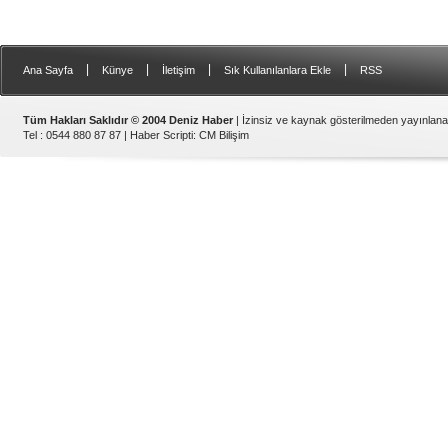
|
|
|
|
Ana Sayfa
Künye
İletişim
Sık Kullanılanlara Ekle
RSS
Tüm Hakları Saklıdır © 2004 Deniz Haber
| İzinsiz ve kaynak gösterilmeden yayınlan
Tel : 0544 880 87 87 |
Haber Scripti
:
CM Bilişim