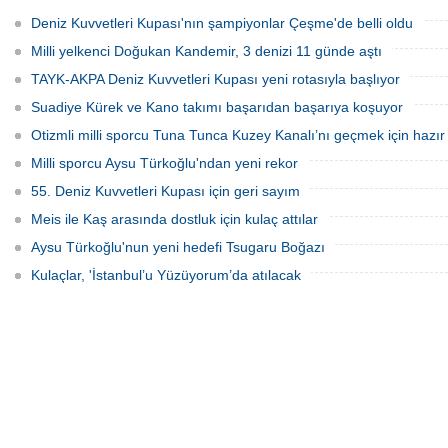
Şampiyonası'nda sabit ağırlık
yüzücüsü Deniz Kayadelen, 4 derece
kategorisinde 68 metre dalış yaparak
sıcaklıktaki Arktik sularda 1200 metre
Deniz Kuvvetleri Kupası'nın şampiyonlar Çeşme'de belli oldu
şampiyon oldu.
yüzerek Kuzey Kutbu'nda yüzen ilk Türk
oldu.
Milli yelkenci Doğukan Kandemir, 3 denizi 11 günde aştı
TAYK-AKPA Deniz Kuvvetleri Kupası yeni rotasıyla başlıyor
Suadiye Kürek ve Kano takımı başarıdan başarıya koşuyor
Otizmli milli sporcu Tuna Tunca Kuzey Kanalı’nı geçmek için hazır
Milli sporcu Aysu Türkoğlu'ndan yeni rekor
55. Deniz Kuvvetleri Kupası için geri sayım
Meis ile Kaş arasında dostluk için kulaç attılar
Aysu Türkoğlu'nun yeni hedefi Tsugaru Boğazı
Kulaçlar, 'İstanbul’u Yüzüyorum’da atılacak