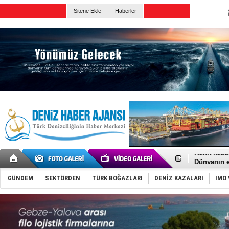
Sitene Ekle
Haberler
Günün Haberleri
Fairline, T
Baltık Deni
Runit kubb
Dünyanın e
Türk Loydu
Hüseyin Me
GÜNDEM
SEKTÖRDEN
TÜRK BOĞAZLARI
DENİZ KAZALARI
IMO 
Hat-San Te
Med Marine
KOSDER’den
Kalyoncu’da
Tekne, su a