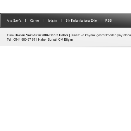
|
|
|
|
Ana Sayfa
Künye
İletişim
Sık Kullanılanlara Ekle
RSS
Tüm Hakları Saklıdır © 2004 Deniz Haber
| İzinsiz ve kaynak gösterilmeden yayınlan
Tel : 0544 880 87 87 |
Haber Scripti
:
CM Bilişim