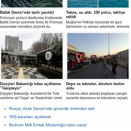
Baltık Denizi'nde tarih yazıldı!
Tekne, su aldı: 100 yolcu, tahliye
edildi
Polonyalı yüzücü Bartłomiej Kubkowski,
Baltık Denizi üzerinde İsveç ile Polonya
Muğla'nın Fethiye ilçesinde bir gezi
arasındaki mesafeyi yüzerek bu
teknesinin su alması sebebiyle, teknede
başarının ilk örneği olarak tarihe geçti.
bulunan 100 yolcu tahliye edildi,
teknenin batmaması için bölgede
kurtarma çalışması başlatıldı.
Dışişleri Bakanlığı'ndan açıklama:
Depo ve tekneler, alevlere teslim
"Takipteyiz"
oldu
Dışişleri Bakanlığı, Karadeniz'de Türk
Tuzla'da otluk alanda başlayan yangın
sahibine ait 'Yaşar' ve 'Nadezhda' isimli
seramik deposuna ve teknelere sıçradı.
sivil gemilere yönelik insansız hava
İtfaiye ekipleri uzun uğraşlar sonucu
araçlarıyla gerçekleştirilen saldırıda
alevleri kontrol altına aldı.
Rusya, Azak Denizi'nde güvenlik önlemleri aldı
yaralanan personelin sağlık durumu ve
güvenliğinin yakından takip edildiğini
YAŞ kararları açıklandı
duyurdu.
Bodrum Milli Emlak Müdürlüğü’nden satış!