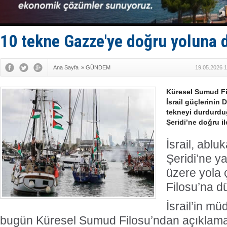
Bacasında 
Dışişleri B
Depo ve tek
Kruvaziyer 
10 tekne Gazze'ye doğru yoluna 
SES Yacht
Ana Sayfa
»
GÜNDEM
19.05.2026 1
Küresel Sumud Fi
İsrail güçlerinin 
tekneyi durdurdu
Şeridi’ne doğru il
İsrail, abl
Şeridi’ne y
üzere yola
Filosu’na d
İsrail’in mü
bugün Küresel Sumud Filosu’ndan açıklama ya