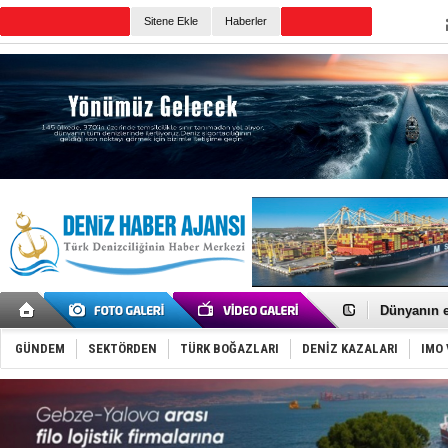
TURKISH MARITIME
Sitene Ekle
Haberler
CANLI YAYIN
Günün Haberleri
Baltık Deni
Runit kubb
Dünyanın e
Türk Loydu
Hüseyin Me
GÜNDEM
SEKTÖRDEN
TÜRK BOĞAZLARI
DENİZ KAZALARI
IMO 
Hat-San Te
Med Marine
KOSDER’den
Kalyoncu’da
Tekne, su a