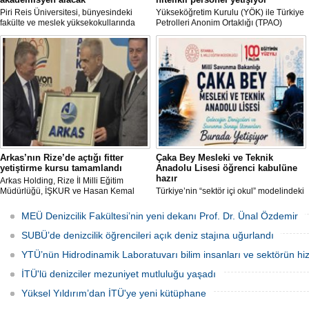
Piri Reis Üniversitesi, bünyesindeki
Yükseköğretim Kurulu (YÖK) ile Türkiye
fakülte ve meslek yüksekokullarında
Petrolleri Anonim Ortaklığı (TPAO)
görevlendirilmek üzere toplam 43
arasında imzalanan protokolle hayata
akademisyen alımı yapacağını duyurdu.
geçirilen "Açık Deniz Teknolojisi"
Başvurular 10 Ağustos 2026 tarihine
programları sektöre nitelikli personel
kadar devam edecek.
yetiştiriyor.
Arkas’nın Rize’de açtığı fitter
Çaka Bey Mesleki ve Teknik
yetiştirme kursu tamamlandı
Anadolu Lisesi öğrenci kabulüne
hazır
Arkas Holding, Rize İl Milli Eğitim
Müdürlüğü, İŞKUR ve Hasan Kemal
Türkiye’nin “sektör içi okul” modelindeki
Yardımcı MTAL iş birliği ile açılan Gemi
öncü uygulamalarından Millî Savunma
Tamir Ustası (Fitter) Yetiştirme Kursu’
Bakanlığı Çaka Bey Mesleki ve Teknik
MEÜ Denizcilik Fakültesi’nin yeni dekanı Prof. Dr. Ünal Özdemir
tamamlandı. Kursu başarıyla
Anadolu Lisesi, ilk öğrencilerini kabul
tamamlayıp sınavı geçecek adaylar
etmeye hazırlanıyor.
SUBÜ’de denizcilik öğrencileri açık deniz stajına uğurlandı
Arkas Deniz Ticaret Filosu’nda görev
alacak.
YTÜ’nün Hidrodinamik Laboratuvarı bilim insanları ve sektörün hi
İTÜ'lü denizciler mezuniyet mutluluğu yaşadı
Yüksel Yıldırım’dan İTÜ'ye yeni kütüphane