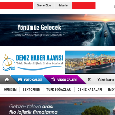
TURKISH MARITIME
Sitene Ekle
Haberler
CANLI YAYIN
Günün Haberleri
'REGAL 1' i
Gemide 5 t
Yakıt barcı
Rus İHA’la
Karadeniz’
GÜNDEM
SEKTÖRDEN
TÜRK BOĞAZLARI
DENİZ KAZALARI
IMO 
Tatil hesab
Rusya, göl
Enejota ti
Denizcilik
Türkiye’den