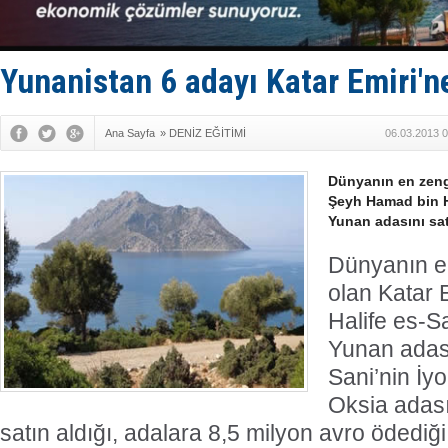
‘14. Olymp
Taksi Botla
TÜRKLİM Ba
SOCAR da M
Yunanistan 6 adayı Katar Emiri'ne
Türkiye'nin
Ana Sayfa
»
DENİZ EĞİTİMİ
06.03.2013 0
Dünyanın en zengi
Şeyh Hamad bin Ha
Yunan adasını sat
Dünyanın en
olan Katar
Halife es-S
Yunan adası
Sani’nin İy
Oksia adası
satın aldığı, adalara 8,5 milyon avro ödediği b