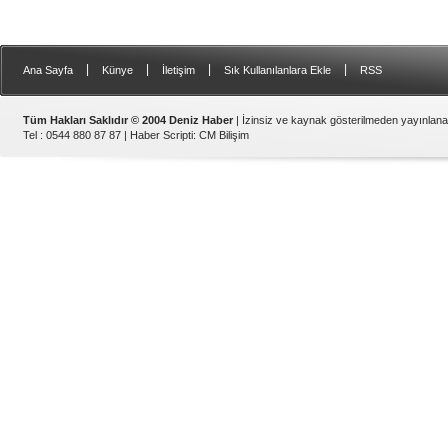
|
|
|
|
Ana Sayfa
Künye
İletişim
Sık Kullanılanlara Ekle
RSS
Tüm Hakları Saklıdır © 2004 Deniz Haber
| İzinsiz ve kaynak gösterilmeden yayınlan
Tel : 0544 880 87 87 |
Haber Scripti
:
CM Bilişim