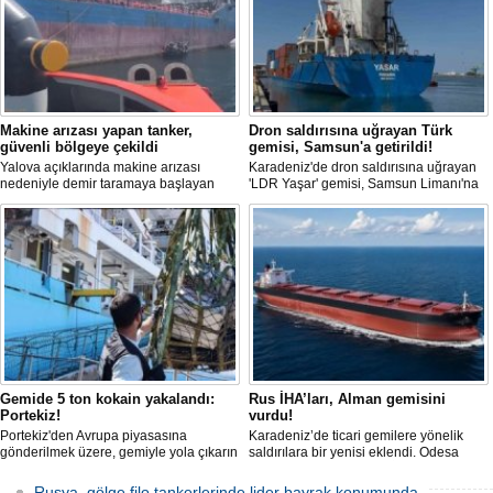
Makine arızası yapan tanker,
Dron saldırısına uğrayan Türk
güvenli bölgeye çekildi
gemisi, Samsun'a getirildi!
Yalova açıklarında makine arızası
Karadeniz'de dron saldırısına uğrayan
nedeniyle demir taramaya başlayan
'LDR Yaşar' gemisi, Samsun Limanı'na
tanker, römorkör eşliğinde güvenli
güvenli bir şekilde ulaştı. Saldırıda can
şekilde demirleme sahasına alındı.
kaybı yaşanmadı, ancak büyük çapta
maddi hasar oluştu.
Gemide 5 ton kokain yakalandı:
Rus İHA’ları, Alman gemisini
Portekiz!
vurdu!
Portekiz'den Avrupa piyasasına
Karadeniz’de ticari gemilere yönelik
gönderilmek üzere, gemiyle yola çıkarın
saldırılara bir yenisi eklendi. Odesa
5 ton kokain, Portekiz polisi ile Portekiz
açıklarında birden fazla İHA’nın hedef
hava ve deniz kuvvetlerinin
aldığı Alman işletmesindeki Emil
Rusya, gölge filo tankerlerinde lider bayrak konumunda