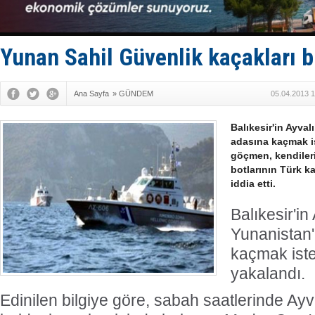
Enejota ti
Denizcilik
Türkiye’den
‘14. Olymp
Yunan Sahil Güvenlik kaçakları b
Taksi Botla
Ana Sayfa
»
GÜNDEM
05.04.2013 1
Balıkesir'in Ayval
adasına kaçmak i
göçmen, kendiler
botlarının Türk ka
iddia etti.
Balıkesir'in
Yunanistan'ı
kaçmak iste
yakalandı.
Edinilen bilgiye göre, sabah saatlerinde Ayva