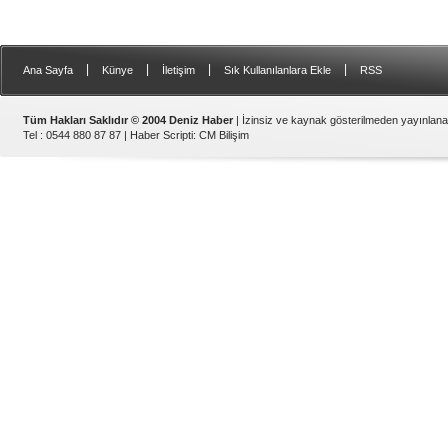
|
|
|
|
Ana Sayfa
Künye
İletişim
Sık Kullanılanlara Ekle
RSS
Tüm Hakları Saklıdır © 2004 Deniz Haber
| İzinsiz ve kaynak gösterilmeden yayınlan
Tel : 0544 880 87 87 |
Haber Scripti
:
CM Bilişim