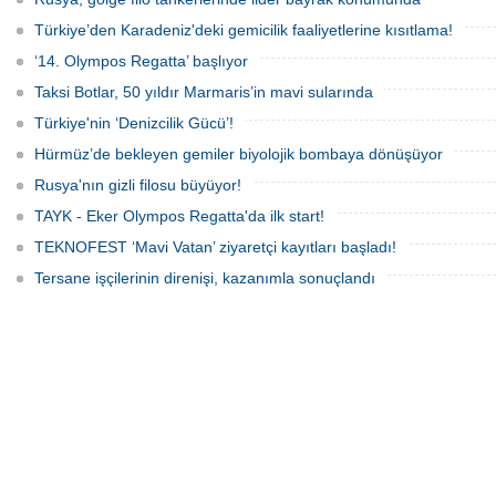
operasyonuyla durduruldu. Operasyon
gemisinde yangın çıktı; teknik sistemler
kapsamında, gemideki iki yabancı
durunca mürettebat tahliye edildi.
Türkiye’den Karadeniz'deki gemicilik faaliyetlerine kısıtlama!
uyruklu kişi bir gemi mürettebatı
gözaltına alındı.
‘14. Olympos Regatta’ başlıyor
Taksi Botlar, 50 yıldır Marmaris’in mavi sularında
Türkiye'nin ‘Denizcilik Gücü’!
Hürmüz’de bekleyen gemiler biyolojik bombaya dönüşüyor
Rusya'nın gizli filosu büyüyor!
TAYK - Eker Olympos Regatta'da ilk start!
TEKNOFEST ‘Mavi Vatan’ ziyaretçi kayıtları başladı!
Tersane işçilerinin direnişi, kazanımla sonuçlandı