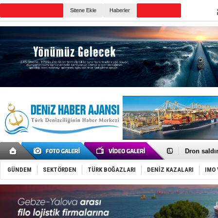
TURKISH MARITIME
Sitene Ekle
Haberler
CANLI YAYIN
Günün Haberleri
Gemi tasar
Makine arı
Dron saldı
'REGAL 1' i
Gemide 5 t
GÜNDEM
SEKTÖRDEN
TÜRK BOĞAZLARI
DENİZ KAZALARI
IMO 
Yakıt barcı
Rus İHA’la
Karadeniz’
Tatil hesab
Rusya, göl