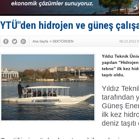
D-Marin, A
Van’da inş
ASEAN ilk 
TAYK - Eke
YTÜ"den hidrojen ve güneş çalış
İstanbul v
Ana Sayfa
»
SEKTÖRDEN
06.12.2012 0
Yıldız Teknik Üni
yapılan “Hidrojen
tekne” ilk kez hi
taşıtı oldu.
Yıldız Tekn
tarafından 
Güneş Enerj
ilk kez hid
deniz taşıtı