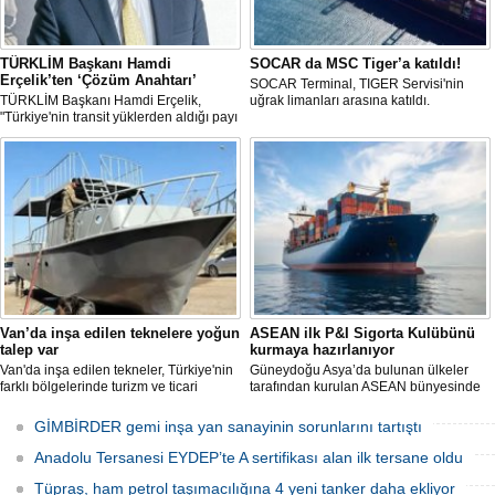
TÜRKLİM Başkanı Hamdi
SOCAR da MSC Tiger’a katıldı!
Erçelik’ten ‘Çözüm Anahtarı’
SOCAR Terminal, TIGER Servisi'nin
TÜRKLİM Başkanı Hamdi Erçelik,
uğrak limanları arasına katıldı.
"Türkiye'nin transit yüklerden aldığı payı
artırmak için kamu-özel sektör
eşgüdümünü güçlendirmeli; liman,
demiryolu, kara yolu ve dijital altyapı
yatırımlarını bütüncül bir anlayışla
hayata geçirmeliyiz" dedi.
Van’da inşa edilen teknelere yoğun
ASEAN ilk P&I Sigorta Kulübünü
talep var
kurmaya hazırlanıyor
Van'da inşa edilen tekneler, Türkiye'nin
Güneydoğu Asya’da bulunan ülkeler
farklı bölgelerinde turizm ve ticari
tarafından kurulan ASEAN bünyesinde
faaliyetlerde kullanılmak üzere deniz ve
hizmet veren Gemi Sahipleri Dernekleri
göllerle buluşuyor. Müşterilerin
Federasyonu (FASA), ASEAN’ın ilk
GİMBİRDER gemi inşa yan sanayinin sorunlarını tartıştı
taleplerine göre özel olarak tasarlanan
Koruma ve Tazminat Sigortası (P&I)
tekneler, donanım ve özelliklerine göre
Kulübünü kurmak için çalışma
Anadolu Tersanesi EYDEP’te A sertifikası alan ilk tersane oldu
şekillendirilerek teslim ediliyor.
yürütüyor.
Tüpraş, ham petrol taşımacılığına 4 yeni tanker daha ekliyor