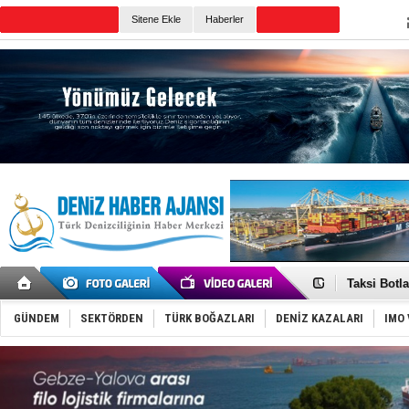
TURKISH MARITIME
Sitene Ekle
Haberler
CANLI YAYIN
Günün Haberleri
Türkiye’den
‘14. Olymp
Taksi Botla
TÜRKLİM Ba
SOCAR da M
GÜNDEM
SEKTÖRDEN
TÜRK BOĞAZLARI
DENİZ KAZALARI
IMO 
Türkiye'nin
Dünyanın e
Hürmüz’de
Rusya'nın g
Keşfedildi