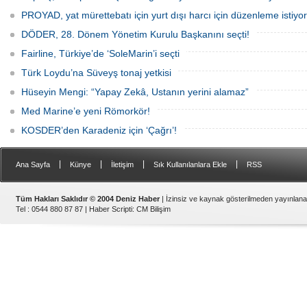
PROYAD, yat mürettebatı için yurt dışı harcı için düzenleme istiyor
DÖDER, 28. Dönem Yönetim Kurulu Başkanını seçti!
Fairline, Türkiye’de ‘SoleMarin’i seçti
Türk Loydu’na Süveyş tonaj yetkisi
Hüseyin Mengi: “Yapay Zekâ, Ustanın yerini alamaz”
Med Marine’e yeni Römorkör!
KOSDER’den Karadeniz için ‘Çağrı’!
|
|
|
|
Ana Sayfa
Künye
İletişim
Sık Kullanılanlara Ekle
RSS
Tüm Hakları Saklıdır © 2004 Deniz Haber
| İzinsiz ve kaynak gösterilmeden yayınlan
Tel : 0544 880 87 87 |
Haber Scripti
:
CM Bilişim