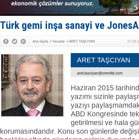
TEKNOFEST 
Tersane işç
İngiliz akt
FESCO, Kar
Türk gemi inşa sanayi ve JonesA
DESE, BIMC
Ana Sayfa
»
Yazarlar
»
ARET TAŞCIYAN
07.08.2
ARET TAŞCIYAN
aret.tasciyan@omniltd.com
Haziran 2015 tarihind
yazımı sizinle paylaş
yazıyı paylaşmamda
ABD Kongresinde te
getirilmesi ve hala gün
korumasındandır. Konu son günlerde değişi