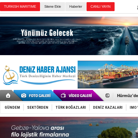
TURKISH MARITIME
Sitene Ekle
Haberler
CANLI YAYIN
Günün Haberleri
Türkiye'nin
Dünyanın e
Hürmüz’de
Rusya'nın g
Keşfedildi
GÜNDEM
SEKTÖRDEN
TÜRK BOĞAZLARI
DENİZ KAZALARI
IMO 
D-Marin, A
Van’da inş
ASEAN ilk 
TAYK - Eke
İstanbul v