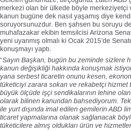
merkezi olan bir ülkede böyle merkeziyetçi 
kanun bugüne dek nasıl yaşamış diye kendi
soruyorsunuzdur. Ben şahsen bu soruyu de
muhafazakar ekibin temsilcisi Arizona Sen
yeni uyanmış olmalı ki Ocak 2015’de Senato
konuşmayı yaptı.
“
Sayın Başkan, bugün bu zeminde sizlere h
kanun değişikliği hakkında konuşmak istiyo
yana serbest ticaretin onunu kesen, ekono
tüketiciyi zarara sokan ve rekabetçi hizmet 
büyük ölçüde işçi sendikalarının lehine ola
olarak bilinen kanundan bahsediyorum. Teklif
ile yurt dışında imal edilen gemilerin ABD l
ticaret yapmalarına olanak sağlanacak böyle
tüketicilere almış oldukları ürün ve hizmet