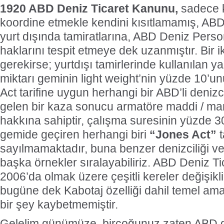
1920 ABD Deniz Ticaret Kanunu,
sadece ka
koordine etmekle kendini kısıtlamamış, ABD
yurt dışında tamiratlarına, ABD Deniz Persone
haklarını tespit etmeye dek uzanmıştır. Bir 
gerekirse; yurtdışı tamirlerinde kullanılan 
miktarı geminin light weight’nin yüzde 10’
Act tarifine uygun herhangi bir ABD’li deni
gelen bir kaza sonucu armatöre maddi / m
hakkına sahiptir, çalışma suresinin yüzde 3
gemide geçiren herhangi biri
“Jones Act”
t
sayılmamaktadır, buna benzer denizciliği ve
başka örnekler sıralayabiliriz. ABD Deniz T
2006’da olmak üzere çeşitli kereler değişik
bugüne dek Kabotaj özelliği dahil temel am
bir şey kaybetmemiştir.
Gelelim günümüze, birçoğunuz zaten ABD gi