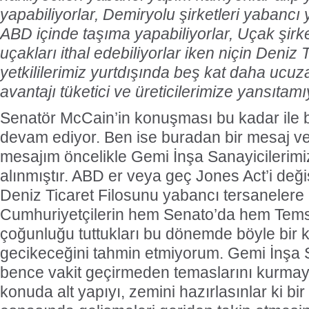
yapabiliyorlar, Demiryolu şirketleri yabancı 
ABD içinde taşıma yapabiliyorlar, Uçak şirk
uçakları ithal edebiliyorlar iken niçin Deniz 
yetkililerimiz yurtdışında beş kat daha ucuz
avantajı tüketici ve üreticilerimize yansıtamı
Senatör McCain’in konuşması bu kadar ile bi
devam ediyor. Ben ise buradan bir mesaj v
mesajım öncelikle Gemi İnşa Sanayicileri
alınmıştır. ABD er veya geç Jones Act’i değ
Deniz Ticaret Filosunu yabancı tersanelere 
Cumhuriyetçilerin hem Senato’da hem Temsi
çoğunluğu tuttukları bu dönemde böyle bir k
gecikeceğini tahmin etmiyorum. Gemi İnşa S
bence vakit geçirmeden temaslarını kurmay
konuda alt yapıyı, zemini hazırlasınlar ki bir