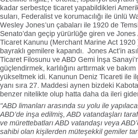
kadar serbestçe ticaret yapabildikleri Amerik
suları, Federalist ve korumacılığı ile ünlü 
Wesley Jones’un çabaları ile 1920 de Temsil
Senato’dan geçip yürürlüğe giren ve Jones 
Ticaret Kanunu (Merchant Marine Act 1920 
bayraklı gemilere kapandı. Jones Act’in as
Ticaret Filosunu ve ABD Gemi İnşa Sanayi’ni 
güçlendirmek, karlılığını arttırmak ve bakım
yükseltmek idi. Kanunun Deniz Ticareti ile il
yanı sıra 27. Maddesi aynen bizdeki Kabo
benzer nitelikte olup hatta daha da ileri gide
"
ABD limanları arasında su yolu ile yapılac
ABD’de inşa edilmiş, ABD vatandaşları tara
ve mürettebatları ABD vatandaşı veya ABD
sahibi olan kişilerden müteşekkil gemiler tar