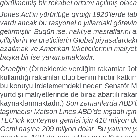
görülmemiş bir rekabet ortamı açılmış olacak
Jones Act’in yürürlüğe girdiği 1920’lerde tabi
vardı ancak bu rasyonel o yıllardaki görevin
getirmiştir. Bugün ise, nakliye masraflarını a
çiftçilerin ve üreticilerin Global piyasalarda
azaltmak ve Amerikan tüketicilerinin maliyetl
başka bir ise yaramamaktadır.
Örneğin;
(Örneklerde verdiğim rakamlar Jo
kullandığı rakamlar olup benim hiçbir katk
bu konuyu irdelememdeki neden Senatör Mc
yurtdışı maliyetlerinde de biraz abartılı ra
kaynaklanmaktadır.)
Son zamanlarda ABD’l
taşımacısı Matson Lines ABD’de inşaatı için 
TEU’luk konteyner gemisi için 418 milyon do
Gemi başına 209 milyon dolar. Bu yatırımı