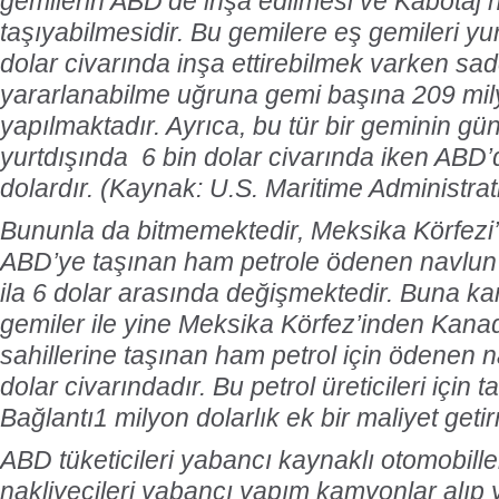
gemilerin ABD’de inşa edilmesi ve Kabotaj 
taşıyabilmesidir. Bu gemilere eş gemileri yu
dolar civarında inşa ettirebilmek varken s
yararlanabilme uğruna gemi başına 209 mily
yapılmaktadır. Ayrıca, bu tür bir geminin gü
yurtdışında 6 bin dolar civarında iken ABD
dolardır. (Kaynak: U.S. Maritime Administr
Bununla da bitmemektedir, Meksika Körfez
ABD’ye taşınan ham petrole ödenen navlun v
ila 6 dolar arasında değişmektedir. Buna kar
gemiler ile yine Meksika Körfez’inden Kan
sahillerine taşınan ham petrol için ödenen n
dolar civarındadır. Bu petrol üreticileri için
Bağlantı1 milyon dolarlık ek bir maliyet geti
ABD tüketicileri yabancı kaynaklı otomobiller
nakliyecileri yabancı yapım kamyonlar alıp y