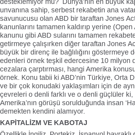
desteklemiyor mu? Dünya’nın en büyük kapit
unvanına sahip, serbest rekabetin ana vata
savunucusu olan ABD bir taraftan Jones Act
kanunlarını tamamen kaldırıp yerine (Open 
kanunu gibi ABD sularını tamamen rekabete
getirmeye çalışırken diğer taraftan Jones 
büyük bir direnç ile bağlılığını göstermeye 
edenleri örnek teşkil edercesine 10 milyon 
cezalara çarptırması, hangi Amerika konusu
örnek. Konu tabii ki ABD’nin Türkiye, Orta D
ve bir çok konudaki yaklaşımları için de ayn
çevreleri o denli farklı ve o denli güçlüler ki
Amerika’nın görüşü sorulduğunda insan ‘Ha
demekten kendini alamıyor.
KAPİTALİZM VE KABOTAJ
Özellikle İngiliz, Portekiz, İspanyol bayrakl