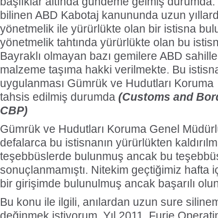
başlıklar altında gündeme gelmiş durumda.
bilinen ABD Kabotaj kanununda uzun yıllar
yönetmelik ile yürürlükte olan bir istisna bulu
yönetmelik tahtında yürürlükte olan bu ist
Bayraklı olmayan bazı gemilere ABD sahilleri
malzeme taşıma hakki verilmekte. Bu istisna
uygulanması Gümrük ve Hudutları Koruma
tahsis edilmiş durumda
(Customs and Bord
CBP)
Gümrük ve Hudutları Koruma Genel Müdürlü
defalarca bu istisnanın yürürlükten kaldırılm
teşebbüslerde bulunmuş ancak bu teşebbüsl
sonuçlanmamıştı. Nitekim geçtiğimiz hafta i
bir girişimde bulunulmuş ancak başarılı olu
Bu konu ile ilgili, anılardan uzun sure silin
değinmek istiyorum. Yıl 2011. Furie Operatin