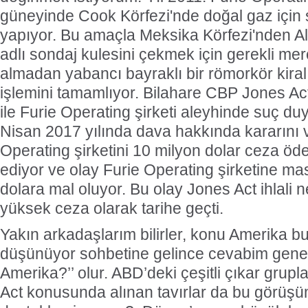
güneyinde Cook Körfezi'nde doğal gaz için 
yapıyor. Bu amaçla Meksika Körfezi'nden A
adlı sondaj kulesini çekmek için gerekli m
almadan yabancı bayraklı bir römorkör kira
işlemini tamamlıyor. Bilahare CBP Jones Act i
ile Furie Operating şirketi aleyhinde suç d
Nisan 2017 yılında dava hakkında kararın
Operating şirketini 10 milyon dolar ceza
ediyor ve olay Furie Operating şirketine mas
dolara mal oluyor. Bu olay Jones Act ihlali 
yüksek ceza olarak tarihe geçti.
Yakın arkadaşlarım bilirler, konu Amerika 
düşünüyor sohbetine gelince cevabim genel
Amerika?’’ olur. ABD’deki çeşitli çıkar grupl
Act konusunda alınan tavırlar da bu görüş