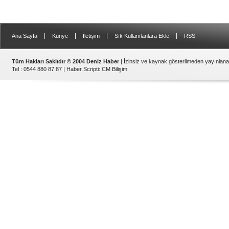
|
|
|
|
Ana Sayfa
Künye
İletişim
Sık Kullanılanlara Ekle
RSS
Tüm Hakları Saklıdır © 2004 Deniz Haber
| İzinsiz ve kaynak gösterilmeden yayınlan
Tel : 0544 880 87 87 |
Haber Scripti
:
CM Bilişim