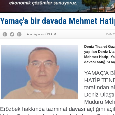
Türkiye’den
‘14. Olymp
Taksi Botla
TÜRKLİM Ba
Yamaç'a bir davada Mehmet Hati
SOCAR da M
Ana Sayfa
»
GÜNDEM
15.07.2
Deniz Ticaret Gaz
yapılan Deniz Ul
Mehmet Hatip; Ya
davası açtığını aç
YAMAÇ'A B
HATİP'TEN
tarafından a
Deniz Ulaşt
Müdürü Meh
Erözbek hakkında tazminat davası açtığını açık