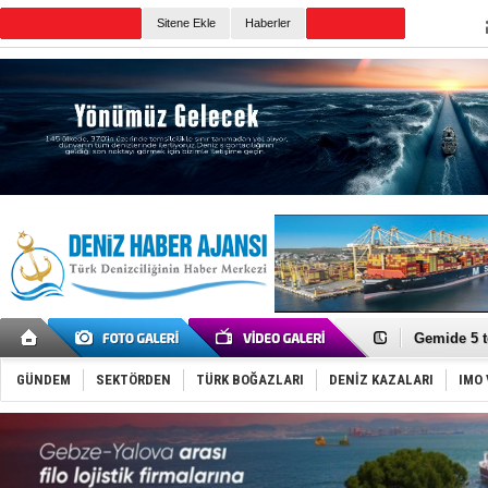
TURKISH MARITIME
Sitene Ekle
Haberler
CANLI YAYIN
Günün Haberleri
Dron saldı
'REGAL 1' i
Gemide 5 t
Yakıt barcı
Rus İHA’la
GÜNDEM
SEKTÖRDEN
TÜRK BOĞAZLARI
DENİZ KAZALARI
IMO 
Karadeniz’
Tatil hesab
Rusya, göl
Enejota ti
Denizcilik