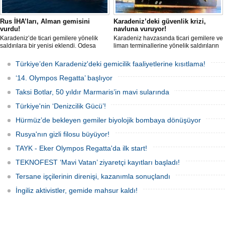
Rus İHA’ları, Alman gemisini
Karadeniz’deki güvenlik krizi,
vurdu!
navluna vuruyor!
Karadeniz’de ticari gemilere yönelik
Karadeniz havzasında ticari gemilere ve
saldırılara bir yenisi eklendi. Odesa
liman terminallerine yönelik saldırıların
açıklarında birden fazla İHA’nın hedef
artması küresel emtia taşımacılığını
aldığı Alman işletmesindeki Emil
sekteye uğrattı. Risk artışıyla birlikte
Türkiye’den Karadeniz'deki gemicilik faaliyetlerine kısıtlama!
gemisinde yangın çıktı; teknik sistemler
ortalama petrol tankeri maliyetleri 300
durunca mürettebat tahliye edildi.
bin doları aşarken, savaş sigortası
‘14. Olympos Regatta’ başlıyor
primleri iki katına çıkarak navlun
fiyatlarında yüzde 50’yi geçen
Taksi Botlar, 50 yıldır Marmaris’in mavi sularında
yükselişleri beraberinde getirdi.
Türkiye'nin ‘Denizcilik Gücü’!
Hürmüz’de bekleyen gemiler biyolojik bombaya dönüşüyor
Rusya'nın gizli filosu büyüyor!
TAYK - Eker Olympos Regatta'da ilk start!
TEKNOFEST ‘Mavi Vatan’ ziyaretçi kayıtları başladı!
Tersane işçilerinin direnişi, kazanımla sonuçlandı
İngiliz aktivistler, gemide mahsur kaldı!