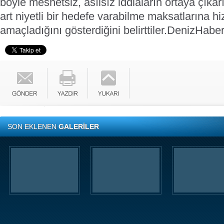
böyle mesnetsiz, asılsız iddiaların ortaya çıka
art niyetli bir hedefe varabilme maksatlarına 
amaçladığını gösterdiğini belirttiler.
DenizHabe
SON EKLENEN
GALERİLER