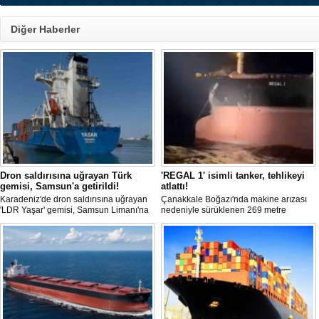
Diğer Haberler
Dron saldırısına uğrayan Türk
'REGAL 1' isimli tanker, tehlikeyi
gemisi, Samsun'a getirildi!
atlattı!
Karadeniz'de dron saldırısına uğrayan
Çanakkale Boğazı'nda makine arızası
'LDR Yaşar' gemisi, Samsun Limanı'na
nedeniyle sürüklenen 269 metre
güvenli bir şekilde ulaştı. Saldırıda can
uzunluğundaki 'REGAL 1' isimli tanker,
kaybı yaşanmadı, ancak büyük çapta
römorkörler yardımıyla Şevketiye Demir
maddi hasar oluştu.
Sahası'na çekilerek kurtarıldı.