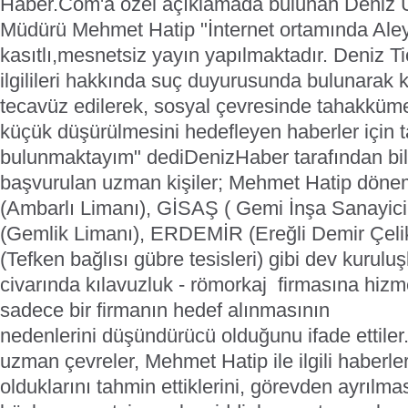
Haber.Com'a özel açıklamada bulunan Deniz U
Müdürü Mehmet Hatip "İnternet ortamında Al
kasıtlı,mesnetsiz yayın yapılmaktadır. Deniz T
ilgilileri hakkında suç duyurusunda bulunarak 
tecavüz edilerek, sosyal çevresinde tahakküme
küçük düşürülmesini hedefleyen haberler için 
bulunmaktayım" dedi
DenizHaber tarafından bil
başvurulan uzman kişiler; Mehmet Hatip dö
(Ambarlı Limanı), GİSAŞ ( Gemi İnşa Sanayici
(Gemlik Limanı), ERDEMİR (Ereğli Demir Çel
(Tefken bağlısı gübre tesisleri) gibi dev kurulu
civarında kılavuzluk - römorkaj firmasına hizmet
sadece bir firmanın hedef alınmasının
nedenlerini düşündürücü olduğunu ifade ettiler
uzman çevreler, Mehmet Hatip ile ilgili haberle
olduklarını tahmin ettiklerini, görevden ayrılma