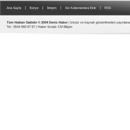
|
|
|
|
Ana Sayfa
Künye
İletişim
Sık Kullanılanlara Ekle
RSS
Tüm Hakları Saklıdır © 2004 Deniz Haber
| İzinsiz ve kaynak gösterilmeden yayınlan
Tel : 0544 880 87 87 |
Haber Scripti
:
CM Bilişim