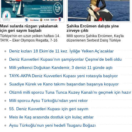
Mavi sularda rüzgarı yakalamak
Şahika Ercümen dalışta yine
için geri sayım başladı
zirveye çıktı
Türkiye'nin en uzun yelken haftası 14.
Milli sporcu Şahika Ercümen, Kaş'ta
TAYK – Eker Olympos Regatta, 7-16
düzenlenen Serbest Dalış Türkiye
Ağustos 2026 tarihleri arasında mavi
Şampiyonası'nda sabit ağırlık
sulara yelken açıyor.
kategorisinde 68 metre dalış yaparak
Deniz kızları 18 Ekim’de 11 kez. İyiliğe Yelken Aç’acaklar
şampiyon oldu.
Deniz Kuvvetleri Kupası'nın şampiyonlar Çeşme'de belli oldu
Milli yelkenci Doğukan Kandemir, 3 denizi 11 günde aştı
TAYK-AKPA Deniz Kuvvetleri Kupası yeni rotasıyla başlıyor
Suadiye Kürek ve Kano takımı başarıdan başarıya koşuyor
Otizmli milli sporcu Tuna Tunca Kuzey Kanalı’nı geçmek için hazır
Milli sporcu Aysu Türkoğlu'ndan yeni rekor
55. Deniz Kuvvetleri Kupası için geri sayım
Meis ile Kaş arasında dostluk için kulaç attılar
Aysu Türkoğlu'nun yeni hedefi Tsugaru Boğazı