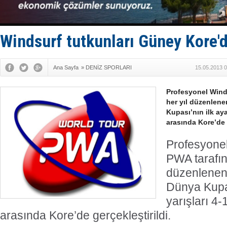
‘14. Olymp
Taksi Botla
TÜRKLİM Ba
SOCAR da M
Windsurf tutkunları Güney Kore'
Ana Sayfa
»
DENİZ SPORLARI
15.05.2013 0
Profesyonel Winds
her yıl düzenlen
Kupası’nın ilk aya
arasında Kore’de g
Profesyonel 
PWA tarafın
düzenlenen
Dünya Kupas
yarışları 4-
arasında Kore’de gerçekleştirildi.