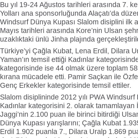
Bu yıl 19-24 Ağustos tarihleri arasında 7.
Yolları ana sponsorluğunda Alaçatı’da dü
Windsurf Dünya Kupası Slalom disiplini ilk a
Mayıs tarihleri arasında Kore’nin Ulsan şeh
uzaklıktaki ünlü Jinha plajında gerçekleştiril
Türkiye’yi Çağla Kubat, Lena Erdil, Dilara 
Yaman’ın temsil ettiği Kadınlar kategorisind
kategorisinde ise 44 olmak üzere toplam 58
kırana mücadele etti. Pamir Saçkan ile Özfe
Genç Erkekler kategorisinde temsil ettiler.
Slalom disiplininde 2012 yılı PWA Windsur
Kadınlar kategorisini 2. olarak tamamlayan İ
Jaggi’nin 2.100 puan ile birinci bitirdiği U
Dünya Kupası yarışlarını; Çağla Kubat 1.93
Erdil 1.902 puanla 7., Dilara Uralp 1.869 p