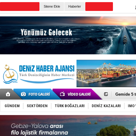
TURKISH MARITIME
Sitene Ekle
Haberler
CANLI YAYIN
Günün Haberleri
Dron saldı
'REGAL 1' i
Gemide 5 t
Yakıt barcı
Rus İHA’la
Karadeniz’
GÜNDEM
SEKTÖRDEN
TÜRK BOĞAZLARI
DENİZ KAZALARI
IMO 
Tatil hesab
Rusya, göl
Enejota ti
Denizcilik
Türkiye’den