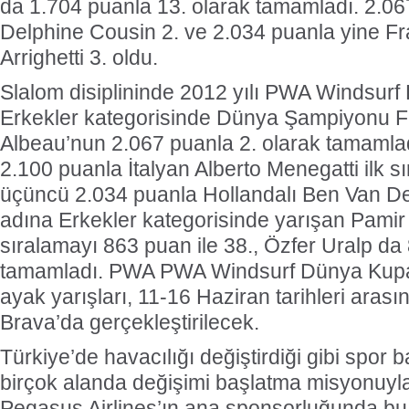
da 1.704 puanla 13. olarak tamamladı. 2.06
Delphine Cousin 2. ve 2.034 puanla yine Fr
Arrighetti 3. oldu.
Slalom disiplininde 2012 yılı PWA Windsur
Erkekler kategorisinde Dünya Şampiyonu F
Albeau’nun 2.067 puanla 2. olarak tamamladı
2.100 puanla İtalyan Alberto Menegatti ilk 
üçüncü 2.034 puanla Hollandalı Ben Van De
adına Erkekler kategorisinde yarışan Pami
sıralamayı 863 puan ile 38., Özfer Uralp da
tamamladı. PWA PWA Windsurf Dünya Kupası
ayak yarışları, 11-16 Haziran tarihleri aras
Brava’da gerçekleştirilecek.
Türkiye’de havacılığı değiştirdiği gibi spor
birçok alanda değişimi başlatma misyonuyl
Pegasus Airlines’ın ana sponsorluğunda bu y