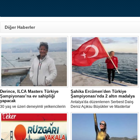
Diğer Haberler
Derince, ILCA Masters Türkiye
Şahika Ercümen'den Türkiye
Şampiyonası’na ev sahipliği
Şampiyonası'nda 2 altın madalya
yapacak
Antalya'da düzenlenen Serbest Dalış
30 yaş ve üzeri deneyimli yelkencilerin
Deniz Açıksu Büyükler ve Masterlar
mücadele ettiği ILCA Masters 2026
Bireysel Türkiye Şampiyonası'nda milli
Türkiye Şampiyonası, bu yıl Kocaeli’nin
sporcu ve serbest dalış dünya
Derince ilçesinde gerçekleştirilecek.
rekortmeni Şahika Ercümen, 2 altın
madalya kazandı.