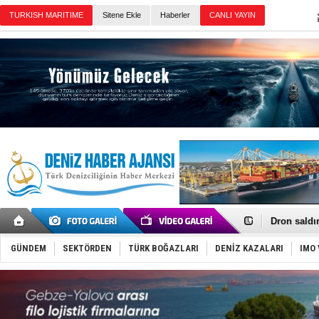
Sitene Ekle
Haberler
Günün Haberleri
Gemi tasar
Makine arı
Dron saldı
'REGAL 1' i
Gemide 5 t
GÜNDEM
SEKTÖRDEN
TÜRK BOĞAZLARI
DENİZ KAZALARI
IMO 
Yakıt barcı
Rus İHA’la
Karadeniz’
Tatil hesab
Rusya, göl