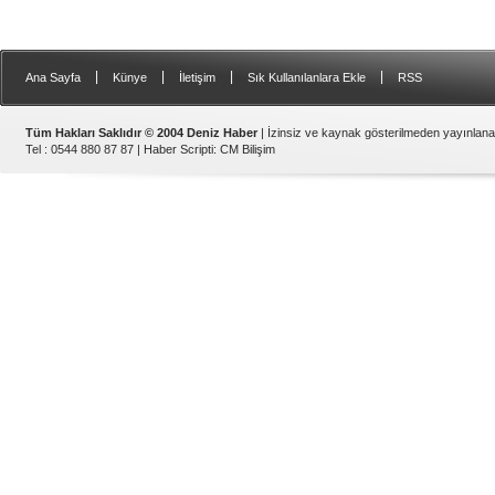
|
|
|
|
Ana Sayfa
Künye
İletişim
Sık Kullanılanlara Ekle
RSS
Tüm Hakları Saklıdır © 2004 Deniz Haber
| İzinsiz ve kaynak gösterilmeden yayınlan
Tel : 0544 880 87 87 |
Haber Scripti
:
CM Bilişim