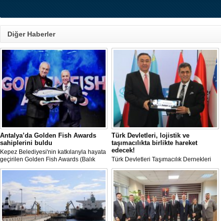
Diğer Haberler
Antalya’da Golden Fish Awards
Türk Devletleri, lojistik ve
sahiplerini buldu
taşımacılıkta birlikte hareket
edecek!
Kepez Belediyesi'nin katkılarıyla hayata
geçirilen Golden Fish Awards (Balık
Türk Devletleri Taşımacılık Dernekleri
Dedektifi Ödül Töreni), balıkçıların
Birliği OTS-URTA kuruldu.
emeklerini taçlandırdı.