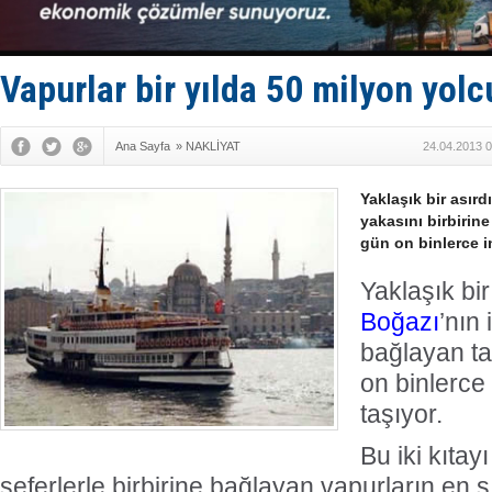
Enejota ti
Denizcilik
Türkiye’den
‘14. Olymp
Vapurlar bir yılda 50 milyon yolc
Taksi Botla
Ana Sayfa
»
NAKLİYAT
24.04.2013 0
Yaklaşık bir asırd
yakasını birbirine
gün on binlerce i
Yaklaşık bir
Boğazı
’nın 
bağlayan ta
on binlerce
taşıyor.
Bu iki kıtay
seferlerle birbirine bağlayan vapurların en sı