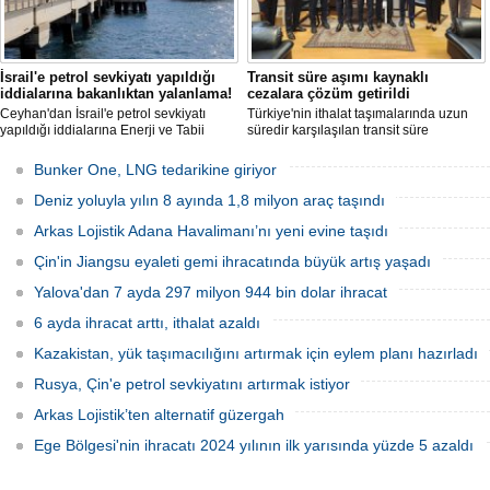
İsrail'e petrol sevkiyatı yapıldığı
Transit süre aşımı kaynaklı
iddialarına bakanlıktan yalanlama!
cezalara çözüm getirildi
Ceyhan'dan İsrail'e petrol sevkiyatı
Türkiye'nin ithalat taşımalarında uzun
yapıldığı iddialarına Enerji ve Tabii
süredir karşılaşılan transit süre
Kaynaklar Bakanlığı'ndan yalanlama
aşımlarına yönelik cezai işlemlerle ilgili
geldi.
önemli bir gelişme yaşandı.
Bunker One, LNG tedarikine giriyor
Deniz yoluyla yılın 8 ayında 1,8 milyon araç taşındı
Arkas Lojistik Adana Havalimanı’nı yeni evine taşıdı
Çin'in Jiangsu eyaleti gemi ihracatında büyük artış yaşadı
Yalova'dan 7 ayda 297 milyon 944 bin dolar ihracat
6 ayda ihracat arttı, ithalat azaldı
Kazakistan, yük taşımacılığını artırmak için eylem planı hazırladı
Rusya, Çin'e petrol sevkiyatını artırmak istiyor
Arkas Lojistik’ten alternatif güzergah
Ege Bölgesi'nin ihracatı 2024 yılının ilk yarısında yüzde 5 azaldı