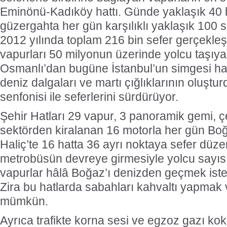
Eminönü-Kadıköy hattı. Günde yaklaşık 40 bi
güzergahta her gün karşılıklı yaklaşık 100 s
2012 yılında toplam 216 bin sefer gerçekleşt
vapurları 50 milyonun üzerinde yolcu taşıyar
Osmanlı’dan bugüne İstanbul’un simgesi hal
deniz dalgaları ve martı çığlıklarının oluştu
senfonisi ile seferlerini sürdürüyor.
Şehir Hatları 29 vapur, 3 panoramik gemi, çe
sektörden kiralanan 16 motorla her gün Boğ
Haliç’te 16 hatta 36 ayrı noktaya sefer düze
metrobüsün devreye girmesiyle yolcu sayıs
vapurlar hâlâ Boğaz’ı denizden geçmek isteye
Zira bu hatlarda sabahları kahvaltı yapmak
mümkün.
Ayrıca trafikte korna sesi ve egzoz gazı ko