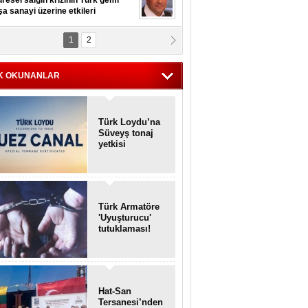
resel salgın krizinin Türk gemi
şa sanayi üzerine etkileri
1
2
pt. MESUT AZMİ GÖKSOY
lavuz kaptan kardeşlerime
hafen...
K OKUNANLAR
Türk Loydu’na
Süveyş tonaj
yetkisi
Türk Armatöre
'Uyuşturucu'
tutuklaması!
Hat-San
Tersanesi’nden