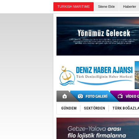
TURKISH MARITIME
Sitene Ekle
Haberler
Günün Haberleri
GÜNDEM
SEKTÖRDEN
TÜRK BOĞAZLA