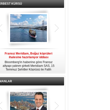
ERBEST KÜRSÜ
Fransız Meridiam, Boğaz köprüleri
Kendi yat limanına sahip en pahalı
ihalesine hazırlanıyor iddiası
özel adalar
Bloomberg'in haberine göre Fransız
Dünyanın en zengin insanlarından
altyapı yatırım şirketi Meridiam SAS, 15
bazıları için yaşam tarzının bir parçası
Temmuz Şehitler Köprüsü ile Fatih
sadece bir süper yat değil, aynı
R
Sultan Mehmet Köprüsü'nün
zamanda kendi yat limanı, helikopter
özelleştirilmesine yönelik ihaleyle
pisti ve seçkin villaları da içeren koca
ilgileniyor.
bir özel adadır.
İMANLAR