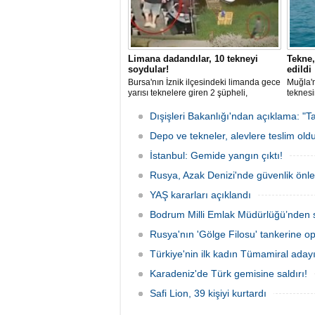
Limana dadandılar, 10 tekneyi
Tekne,
soydular!
edildi
Bursa'nın İznik ilçesindeki limanda gece
Muğla'n
yarısı teknelere giren 2 şüpheli,
teknesi
elektronik cihazlar ve değerli eşyalar
bulunan
çaldı. Olay, güvenlik kameralarına
teknen
Dışişleri Bakanlığı'ndan açıklama: "Ta
yansıdı, tekne sahiplerinin ihbarıyla
kurtarm
jandarma inceleme başlattı.
Depo ve tekneler, alevlere teslim old
İstanbul: Gemide yangın çıktı!
Rusya, Azak Denizi'nde güvenlik önle
YAŞ kararları açıklandı
Bodrum Milli Emlak Müdürlüğü’nden s
Rusya'nın 'Gölge Filosu' tankerine o
Türkiye'nin ilk kadın Tümamiral aday
Karadeniz'de Türk gemisine saldırı!
Safi Lion, 39 kişiyi kurtardı