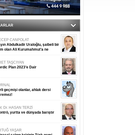
ZARLAR
ECEP CANPOLAT
yın Abdulkadir Uraloğlu, şaibeli bir
im olan Ali Kurumahmut’a ne
nışıyorsunuz?
RET TAŞCIYAN
rdic Plan 2023’e Dair
URNAL
rli geçmişi olanlar, ahlak dersi
eremez!
t. Dr. HASAN TERZİ
ntrö, yurtta ve dünyada barıştır
RTUĞ YAŞAR