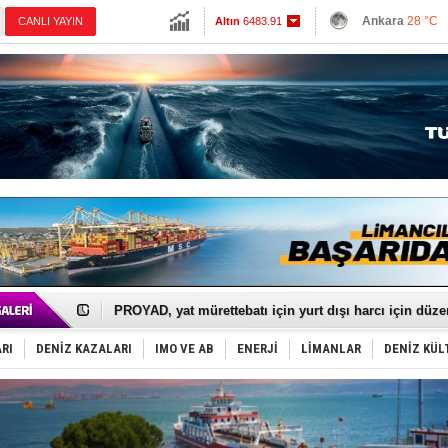
13798.82
Ankara
28 °C
CANLI YAYIN
Altın
6483.91
İzmir
32 °C
Dolar
47.599
Antalya
28 °C
Euro
54.9593
Muğla
29 °C
Çanakkale
29 
İTU AUV, Dünya’da 2. oldu!
LNG taşımacılığında maliyetler katlandı
PROYAD, yat mürettebatı için yurt dışı harcı için düze
Türkiye-Irak enerji hattında yeni dönem başlıyor
Türk Armatöre 'Uyuşturucu' tutuklaması!
RI
DENİZ KAZALARI
IMO VE AB
ENERJİ
LİMANLAR
DENİZ KÜL
Deniz turizminde yeni ‘Ceza Rejimi’!
DÖDER, 28. Dönem Yönetim Kurulu Başkanını seçti!
Fairline, Türkiye’de ‘SoleMarin’i seçti
Baltık Denizi'nde tarih yazıldı!
Runit kubbesi okyanusun derinliklerinde halkı tehdit 