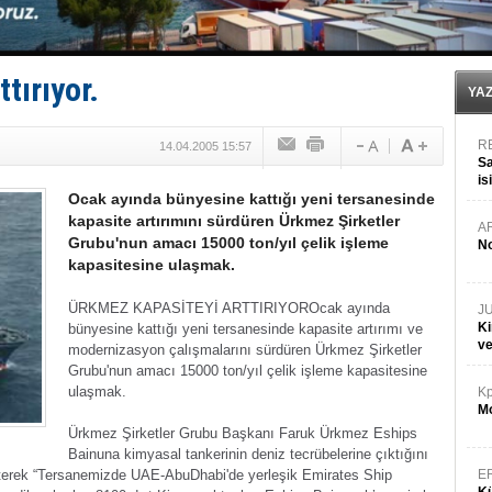
Limana dadandılar, 10 tekneyi soydular!
Türk Loydu’na Süveyş tonaj yetkisi
Hüseyin Mengi: “Yapay Zekâ, Ustanın yerini alamaz”
Hat-San Tersanesi’nden yüzer havuza omurga: NB26
tırıyor.
Med Marine’e yeni Römorkör!
YA
R
14.04.2005 15:57
Sa
is
Ocak ayında bünyesine kattığı yeni tersanesinde
da
kapasite artırımını sürdüren Ürkmez Şirketler
A
Grubu'nun amacı 15000 ton/yıl çelik işleme
No
kapasitesine ulaşmak.
ÜRKMEZ KAPASİTEYİ ARTTIRIYOR
Ocak ayında
J
Ki
bünyesine kattığı yeni tersanesinde kapasite artırımı ve
v
modernizasyon çalışmalarını sürdüren Ürkmez Şirketler
Grubu'nun amacı 15000 ton/yıl çelik işleme kapasitesine
ulaşmak.
Kp
Mo
Ürkmez Şirketler Grubu Başkanı Faruk Ürkmez Eships
Bainuna kimyasal tankerinin deniz tecrübelerine çıktığını
lirterek “Tersanemizde UAE-AbuDhabi'de yerleşik Emirates Ship
E