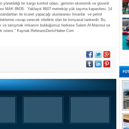
n yönetildiği bir kargo kontrol odası, geminin ekonomik ve güvenli
inesi MAK 8M35. Yaklaşık 8607 metreküp yük taşıma kapasitesi, 14
ndartları ile ticaret yapacağı uluslararası limanlar ve petrol
teklerine cevap verecek nitelikte olan bir kimyasal tankerdir. Bu
ımak ve tanışmak imkanını bulduğumuz herkese Salem Al-Mazroui ve
 isteriz.”
Kaynak:Referans
DenizHaber:Com
FOT
“G