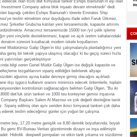
Kü
 edilecek olan 8100 dwt Kimyasal tanker Eships Bainunah’ın eşi olan
in
p Investment Company adına blok inşaatı devam etmektedir” dedi.
kleri bayrağı çekilen Eships Bainunah’ı törenle Emirates Ship
K
ui’ye teslim etmekten onur duyduğunu ifade eden Faruk Ürkmez,
Kı
mez Şirketler Grubu'na katılan yeni tersanemizde, kapasite artırımı
it
ürdürülmekte. Amacımız tersanemizde 15000 ton /yıl çelik işleme
ÇO
ğın yeni vinçlerle desteklenmesi, kapalı ve açık üretim sahalarındaki
de donatım süresini kısaltacak modern iskele koşullarının
el Müdürümüz Galip Ülgen’in titiz çalışmalarıyla planladığımız yeni
daha geniş bir teknik yapıya ulaşmış olacağız ki bu geçiş süreci hızla
i yatırımları gerçekleştiriyor
kında bilgi veren Genel Müdür Galip Ülgen ise değişik kapasite ve
leçleme tezgahlarının sipariş edildiğini belirterek altyapı
müzdeki ağustos ayına kadar devreye girmiş olacağını açıkladı.
sane dışı işgücü kullanım oranını minimize edecek önlemlerle, toplam
e bünyesinden kontrolünün sağlanacağını belirten Galip Ülgen, “Bu iki
8000 dwt’luk ürün tankeri ve 1000 teu konteyner gemisi inşasına
 Company Başkanı Salem Al Mazroui ve çok değerli desteğine tanık
. Sipariş edilmiş olan aynı seriden ikinci kimyasal tankeri çok daha
nşa ederek teslim edeceğimiz günler için yoğun bir çalışma
 metre boy, 17,20 metre genişlik ve 8,80 derinlik boyutlarında, boyalı
. Bu gemi BV-Bureau Veritas gözetiminde dizayn ve inşa edilmiştir.
adet Hidrolik deepwell pompaları ve etkin tank yıkama ve süzdürme