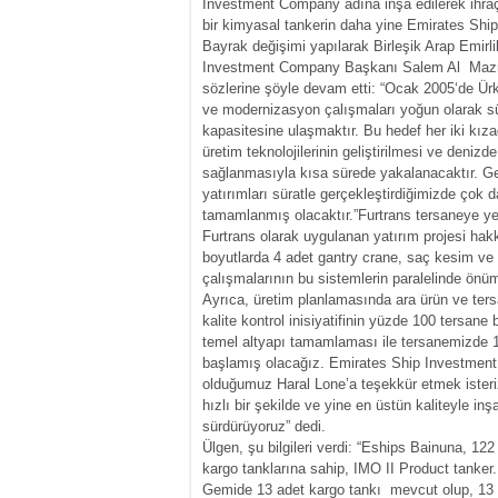
Investment Company adına inşa edilerek ihraç
bir kimyasal tankerin daha yine Emirates Shi
Bayrak değişimi yapılarak Birleşik Arap Emirli
Investment Company Başkanı Salem Al Mazro
sözlerine şöyle devam etti: “Ocak 2005‘de Ürk
ve modernizasyon çalışmaları yoğun olarak s
kapasitesine ulaşmaktır. Bu hedef her iki kıza
üretim teknolojilerinin geliştirilmesi ve deniz
sağlanmasıyla kısa sürede yakalanacaktır. Gen
yatırımları süratle gerçekleştirdiğimizde çok 
tamamlanmış olacaktır.”
Furtrans tersaneye yen
Furtrans olarak uygulanan yatırım projesi hak
boyutlarda 4 adet gantry crane, saç kesim ve el
çalışmalarının bu sistemlerin paralelinde önü
Ayrıca, üretim planlamasında ara ürün ve ter
kalite kontrol inisiyatifinin yüzde 100 tersan
temel altyapı tamamlaması ile tersanemizde 1
başlamış olacağız. Emirates Ship Investment
olduğumuz Haral Lone’a teşekkür etmek isteriz
hızlı bir şekilde ve yine en üstün kaliteyle i
sürdürüyoruz” dedi.
Ülgen, şu bilgileri verdi: “Eships Bainuna, 122
kargo tanklarına sahip, IMO II Product tanker
Gemide 13 adet kargo tankı mevcut olup, 13 