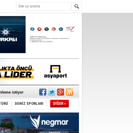
°C
nleme istiyor
TÜRÜ
DENİZ SPORLARI
DİĞER »
ediyor