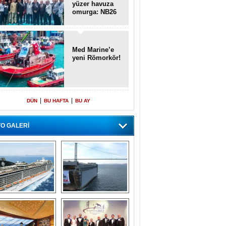
yüzer havuza
omurga: NB26
Med Marine’e
yeni Römorkör!
|
|
DÜN
BU HAFTA
BU AY
O GALERİ
emi içinde gemi” 
Dünyada tek! 
konsepti ile MSC 
Denizaltı yüzer 
Splendida
havuzu intikal 
seyrine başladı