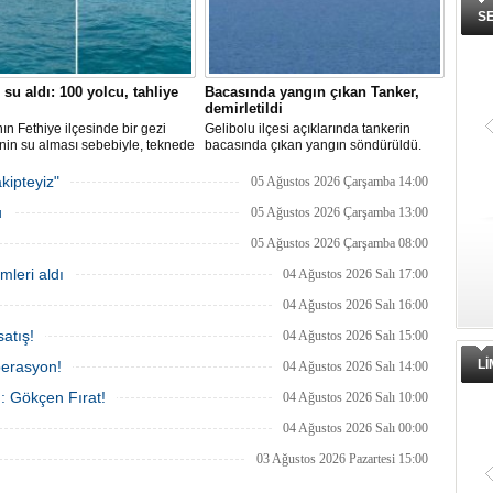
S
 su aldı: 100 yolcu, tahliye
Bacasında yangın çıkan Tanker,
demirletildi
ın Fethiye ilçesinde bir gezi
Gelibolu ilçesi açıklarında tankerin
nin su alması sebebiyle, teknede
bacasında çıkan yangın söndürüldü.
 100 yolcu tahliye edildi,
Tanker, ardından Şevketiye Demir
in batmaması için bölgede
Sahası'na demirletildi.
kipteyiz"
05 Ağustos 2026 Çarşamba 14:00
a çalışması başlatıldı.
u
05 Ağustos 2026 Çarşamba 13:00
05 Ağustos 2026 Çarşamba 08:00
mleri aldı
04 Ağustos 2026 Salı 17:00
04 Ağustos 2026 Salı 16:00
atış!
04 Ağustos 2026 Salı 15:00
L
perasyon!
04 Ağustos 2026 Salı 14:00
ı: Gökçen Fırat!
04 Ağustos 2026 Salı 10:00
04 Ağustos 2026 Salı 00:00
03 Ağustos 2026 Pazartesi 15:00