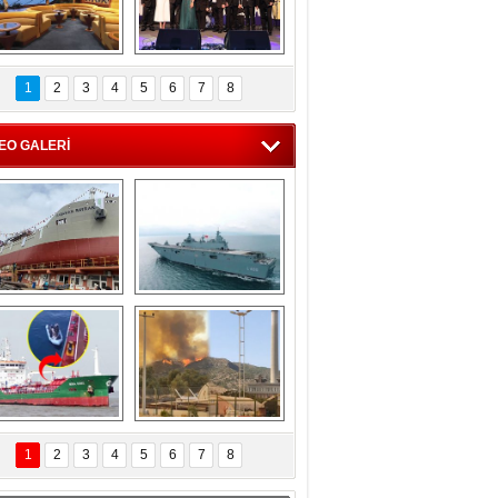
C'den 55 milyon 
5. Bosphorus Ship 
roluk turizm geliri 
Brokers Dinner, 
1
2
3
4
5
6
7
8
müjdesi
İstanbul’da yapıldı
EO GALERİ
eksan Tersanesi, 
TCG Anadolu, 
Başaran Bayrak 
tersane teknik 
tankerini suya 
seyrini tamamladı
indirdi
Göçmenlerin 
Milas’taki yangın 
imdadına Türk 
yeniden termik 
1
2
3
4
5
6
7
8
hipli MINA DENIZ 
santrallere doğru 
yetişti
ilerliyor