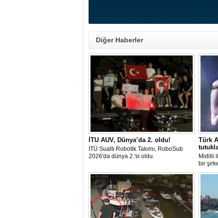
Diğer Haberler
İTU AUV, Dünya’da 2. oldu!
Türk A
tutukl
İTÜ Sualtı Robotik Takımı, RoboSub
2026'da dünya 2.'si oldu.
Midilli
bir şir
tutuklan