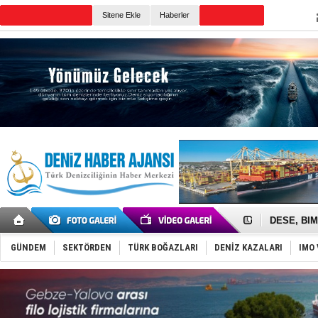
TURKISH MARITIME
Sitene Ekle
Haberler
CANLI YAYIN
Günün Haberleri
İngiliz akt
FESCO, Kar
DESE, BIMC
GİMBİRDER 
35 milyon T
GÜNDEM
SEKTÖRDEN
TÜRK BOĞAZLARI
DENİZ KAZALARI
IMO 
İnsansız c
Yüzyıl son
Anadolu Te
Derince, I
Tüpraş, ha