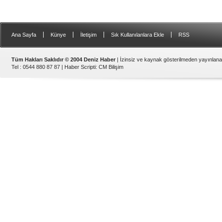
|
|
|
|
Ana Sayfa
Künye
İletişim
Sık Kullanılanlara Ekle
RSS
Tüm Hakları Saklıdır © 2004 Deniz Haber
| İzinsiz ve kaynak gösterilmeden yayınlan
Tel : 0544 880 87 87 |
Haber Scripti
:
CM Bilişim