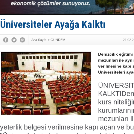
İTU AUV, D
LNG taşıma
PROYAD, yat
Türkiye-Ir
Üniversiteler Ayağa Kalktı
Türk Armat
Ana Sayfa
»
GÜNDEM
21.02.2
Denizcilik eğitimi
mezunları ile ayn
verilmesine kapı 
Üniversiteleri aya
ÜNİVERSİ
KALKTI
Deni
kurs niteliğ
kurumlarını
mezunları i
yeterlik belgesi verilmesine kapı açan ve b