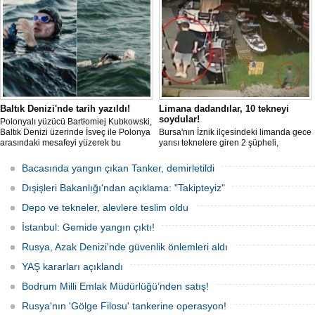
günlerdir gemiden çıkmalarına izin
verilmediğini ve temel haklarının ihlal
edildiğini öne sürdü. Mürettebatta iki
Britanyalı aktivist de bulunuyor.
Baltık Denizi'nde tarih yazıldı!
Limana dadandılar, 10 tekneyi
soydular!
Polonyalı yüzücü Bartłomiej Kubkowski,
Baltık Denizi üzerinde İsveç ile Polonya
Bursa'nın İznik ilçesindeki limanda gece
arasındaki mesafeyi yüzerek bu
yarısı teknelere giren 2 şüpheli,
başarının ilk örneği olarak tarihe geçti.
elektronik cihazlar ve değerli eşyalar
çaldı. Olay, güvenlik kameralarına
Bacasında yangın çıkan Tanker, demirletildi
yansıdı, tekne sahiplerinin ihbarıyla
jandarma inceleme başlattı.
Dışişleri Bakanlığı'ndan açıklama: "Takipteyiz"
Depo ve tekneler, alevlere teslim oldu
İstanbul: Gemide yangın çıktı!
Rusya, Azak Denizi'nde güvenlik önlemleri aldı
YAŞ kararları açıklandı
Bodrum Milli Emlak Müdürlüğü’nden satış!
Rusya'nın 'Gölge Filosu' tankerine operasyon!