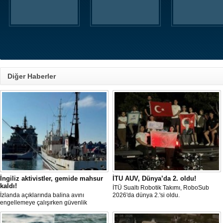
Diğer Haberler
İngiliz aktivistler, gemide mahsur
İTU AUV, Dünya’da 2. oldu!
kaldı!
İTÜ Sualtı Robotik Takımı, RoboSub
İzlanda açıklarında balina avını
2026'da dünya 2.'si oldu.
engellemeye çalışırken güvenlik
güçlerince durdurulan Bandero adlı
protesto gemisindeki 21 çevre aktivisti,