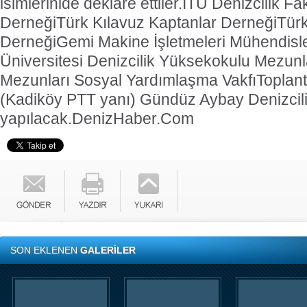
isimlerinide deklare ettiler.
İTÜ Denizcilik Fa
Derneği
Türk Kılavuz Kaptanlar Derneği
Türk
Derneği
Gemi Makine İşletmeleri Mühendisl
Üniversitesi Denizcilik Yüksekokulu Mezun
Mezunları Sosyal Yardımlaşma Vakfı
Toplant
(Kadiköy PTT yanı) Gündüz Aybay Denizcil
yapılacak.
DenizHaber.Com
SON EKLENEN
GALERİLER