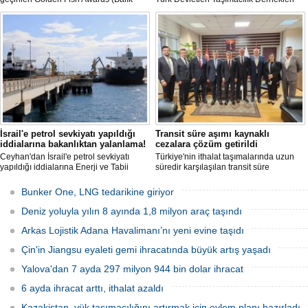
Dedektifi Ödül Töreni), balıkçıların
Birliği OTS-URTA kuruldu.
emeklerini taçlandırdı.
İsrail'e petrol sevkiyatı yapıldığı
Transit süre aşımı kaynaklı
iddialarına bakanlıktan yalanlama!
cezalara çözüm getirildi
Ceyhan'dan İsrail'e petrol sevkiyatı
Türkiye'nin ithalat taşımalarında uzun
yapıldığı iddialarına Enerji ve Tabii
süredir karşılaşılan transit süre
Kaynaklar Bakanlığı'ndan yalanlama
aşımlarına yönelik cezai işlemlerle ilgili
geldi.
önemli bir gelişme yaşandı.
Bunker One, LNG tedarikine giriyor
Deniz yoluyla yılın 8 ayında 1,8 milyon araç taşındı
Arkas Lojistik Adana Havalimanı’nı yeni evine taşıdı
Çin'in Jiangsu eyaleti gemi ihracatında büyük artış yaşadı
Yalova'dan 7 ayda 297 milyon 944 bin dolar ihracat
6 ayda ihracat arttı, ithalat azaldı
Kazakistan, yük taşımacılığını artırmak için eylem planı hazırladı