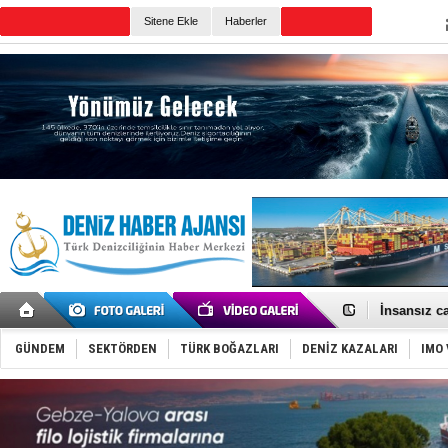
Sitene Ekle
Haberler
Günün Haberleri
GİMBİRDER 
35 milyon T
İnsansız c
Yüzyıl son
Anadolu Te
GÜNDEM
SEKTÖRDEN
TÜRK BOĞAZLARI
DENİZ KAZALARI
IMO 
Derince, I
Tüpraş, ha
İTU AUV, D
LNG taşıma
PROYAD, yat