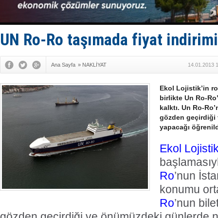
Türkiye-Ir
Türk Armat
Deniz turi
DÖDER, 28.
UN Ro-Ro taşımada fiyat indirimi
Fairline, T
Ana Sayfa
»
NAKLİYAT
14.01.2013 
Ekol Lojistik’in r
birlikte Un Ro-R
kalktı. Un Ro-Ro’n
gözden geçirdiği 
yapacağı öğrenild
Ekol Lojisti
başlamasıyl
Ro
’nun İsta
konumu orta
Ro
’nun bile
gözden geçirdiği ve önümüzdeki günlerde na