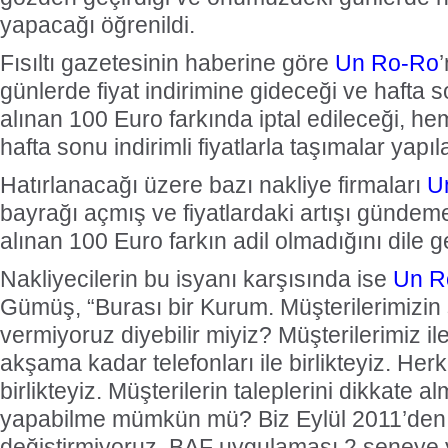
yapacağı öğrenildi.
Fısıltı gazetesinin haberine göre
Un Ro-Ro
günlerde fiyat indirimine gideceği ve hafta s
alınan 100 Euro farkında iptal edileceği, he
hafta sonu indirimli fiyatlarla taşımalar yapıl
Hatırlanacağı üzere bazı nakliye firmaları
U
bayrağı açmış ve fiyatlardaki artışı gündem
alınan 100 Euro farkın adil olmadığını dile ge
Nakliyecilerin bu isyanı karşısında ise
Un R
Gümüş, “Burası bir Kurum. Müşterilerimizin
vermiyoruz diyebilir miyiz? Müşterilerimiz i
akşama kadar telefonları ile birlikteyiz. Herk
birlikteyiz. Müşterilerin taleplerini dikkate 
yapabilme mümkün mü? Biz Eylül 2011’den be
değiştirmiyoruz. BAF uygulaması 2 seneye 