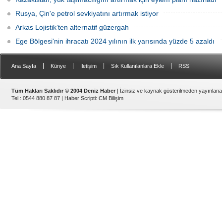
Rusya, Çin'e petrol sevkiyatını artırmak istiyor
Arkas Lojistik’ten alternatif güzergah
Ege Bölgesi'nin ihracatı 2024 yılının ilk yarısında yüzde 5 azaldı
|
|
|
|
Ana Sayfa
Künye
İletişim
Sık Kullanılanlara Ekle
RSS
Tüm Hakları Saklıdır © 2004 Deniz Haber
| İzinsiz ve kaynak gösterilmeden yayınlan
Tel : 0544 880 87 87 |
Haber Scripti
:
CM Bilişim