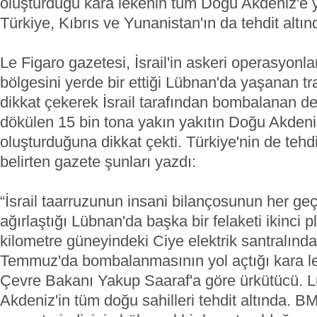
oluşturduğu kara lekenin tüm Doğu Akdeniz'e y
Türkiye, Kıbrıs ve Yunanistan'ın da tehdit altı
Le Figaro gazetesi, İsrail'in askeri operasyonl
bölgesini yerde bir ettiği Lübnan'da yaşanan tr
dikkat çekerek İsrail tarafından bombalanan d
dökülen 15 bin tona yakın yakıtın Doğu Akdeniz
oluşturduğuna dikkat çekti. Türkiye'nin de tehd
belirten gazete şunları yazdı:
“İsrail taarruzunun insani bilançosunun her g
ağırlaştığı Lübnan'da başka bir felaketi ikinci p
kilometre güneyindeki Ciye elektrik santralında
Temmuz'da bombalanmasının yol açtığı kara l
Çevre Bakanı Yakup Saaraf'a göre ürkütücü. L
Akdeniz'in tüm doğu sahilleri tehdit altında. 