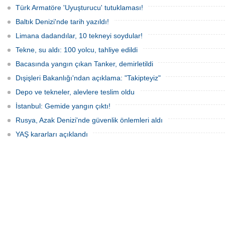
arabulucu görüşmesinde tüm
protesto gemisindeki 21 çevre aktivisti,
Türk Armatöre 'Uyuşturucu' tutuklaması!
alacakların ödenmesini kabul etti.
günlerdir gemiden çıkmalarına izin
Sendika, sözlerin tutulmaması halinde
verilmediğini ve temel haklarının ihlal
Baltık Denizi'nde tarih yazıldı!
direnişin süreceğini açıkladı
edildiğini öne sürdü. Mürettebatta iki
Britanyalı aktivist de bulunuyor.
Limana dadandılar, 10 tekneyi soydular!
Tekne, su aldı: 100 yolcu, tahliye edildi
Bacasında yangın çıkan Tanker, demirletildi
Dışişleri Bakanlığı'ndan açıklama: "Takipteyiz"
Depo ve tekneler, alevlere teslim oldu
İstanbul: Gemide yangın çıktı!
Rusya, Azak Denizi'nde güvenlik önlemleri aldı
YAŞ kararları açıklandı