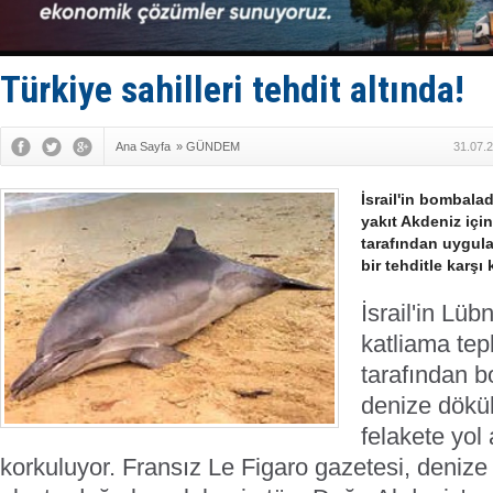
FESCO, Kar
DESE, BIMC
GİMBİRDER 
35 milyon T
Türkiye sahilleri tehdit altında!
İnsansız c
Ana Sayfa
»
GÜNDEM
31.07.
İsrail'in bombala
yakıt Akdeniz için
tarafından uygul
bir tehditle karşı 
İsrail'in Lüb
katliama tep
tarafından 
denize dökül
felakete yo
korkuluyor. Fransız Le Figaro gazetesi, denize