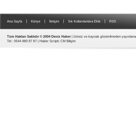
|
|
|
|
Ana Sayfa
Künye
İletişim
Sık Kullanılanlara Ekle
RSS
Tüm Hakları Saklıdır © 2004 Deniz Haber
| İzinsiz ve kaynak gösterilmeden yayınlan
Tel : 0544 880 87 87 |
Haber Scripti
:
CM Bilişim