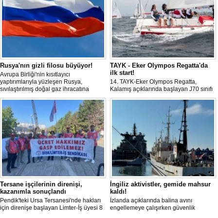
Rusya'nın gizli filosu büyüyor!
TAYK - Eker Olympos Regatta'da
ilk start!
Avrupa Birliği'nin kısıtlayıcı
yaptırımlarıyla yüzleşen Rusya,
14. TAYK-Eker Olympos Regatta,
sıvılaştırılmış doğal gaz ihracatına
Kalamış açıklarında başlayan J70 sınıfı
devam edebilmek için gizli bir filo
yarışlarıyla ilk startını verdi. İstanbul'u 10
geliştiriyor.
gün boyunca yelken coşkusuyla
buluşturacak organizasyonun ilk
gününde 9 tekne rüzgârla buluştu.
Tersane işçilerinin direnişi,
İngiliz aktivistler, gemide mahsur
kazanımla sonuçlandı
kaldı!
Pendik'teki Ursa Tersanesi'nde hakları
İzlanda açıklarında balina avını
için direnişe başlayan Limter-İş üyesi 8
engellemeye çalışırken güvenlik
işçinin mücadelesi sonuç verdi. İşveren,
güçlerince durdurulan Bandero adlı