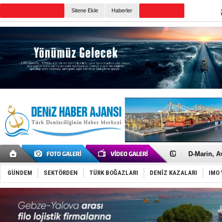
TURKISH MARITIME
Sitene Ekle
Haberler
CANLI YAYIN
Günün Haberleri
Rusya'nın g
Keşfedildi
D-Marin, A
Van’da inş
ASEAN ilk 
GÜNDEM
SEKTÖRDEN
TÜRK BOĞAZLARI
DENİZ KAZALARI
IMO 
TAYK - Eke
İstanbul v
TEKNOFEST 
Tersane işç
İngiliz akt