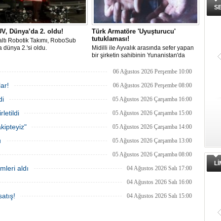
S
V, Dünya’da 2. oldu!
Türk Armatöre 'Uyuşturucu'
tutuklaması!
ltı Robotik Takımı, RoboSub
 dünya 2.'si oldu.
Midilli ile Ayvalık arasında sefer yapan
bir şirketin sahibinin Yunanistan'da
tutuklandığı bildirildi.
06 Ağustos 2026 Perşembe 10:00
ar!
06 Ağustos 2026 Perşembe 08:00
di
05 Ağustos 2026 Çarşamba 16:00
letildi
05 Ağustos 2026 Çarşamba 15:00
kipteyiz"
05 Ağustos 2026 Çarşamba 14:00
u
05 Ağustos 2026 Çarşamba 13:00
05 Ağustos 2026 Çarşamba 08:00
L
mleri aldı
04 Ağustos 2026 Salı 17:00
04 Ağustos 2026 Salı 16:00
atış!
04 Ağustos 2026 Salı 15:00