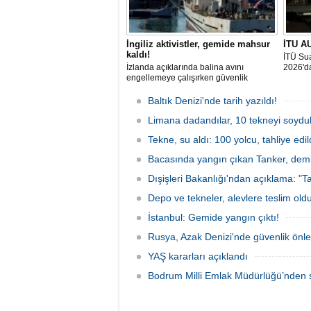
İngiliz aktivistler, gemide mahsur
İTU AU
kaldı!
İTÜ Sua
İzlanda açıklarında balina avını
2026'da
engellemeye çalışırken güvenlik
güçlerince durdurulan Bandero adlı
protesto gemisindeki 21 çevre aktivisti,
Baltık Denizi'nde tarih yazıldı!
günlerdir gemiden çıkmalarına izin
verilmediğini ve temel haklarının ihlal
Limana dadandılar, 10 tekneyi soydul
edildiğini öne sürdü. Mürettebatta iki
Tekne, su aldı: 100 yolcu, tahliye edil
Britanyalı aktivist de bulunuyor.
Bacasında yangın çıkan Tanker, demir
Dışişleri Bakanlığı'ndan açıklama: "Ta
Depo ve tekneler, alevlere teslim old
İstanbul: Gemide yangın çıktı!
Rusya, Azak Denizi'nde güvenlik önle
YAŞ kararları açıklandı
Bodrum Milli Emlak Müdürlüğü’nden s