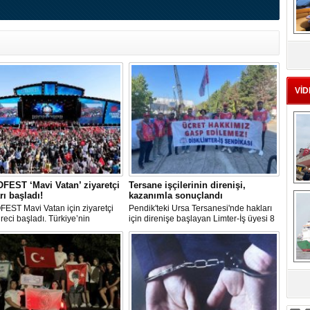
MS
eu
VİD
EST ‘Mavi Vatan’ ziyaretçi
Tersane işçilerinin direnişi,
Ç
rı başladı!
kazanımla sonuçlandı
EST Mavi Vatan için ziyaretçi
Pendik'teki Ursa Tersanesi'nde hakları
üreci başladı. Türkiye’nin
için direnişe başlayan Limter-İş üyesi 8
lik ve savunma teknolojilerine
işçinin mücadelesi sonuç verdi. İşveren,
an etkinliği, 20-23 Ağustos
arabulucu görüşmesinde tüm
ri arasında Gölcük Tersanesi
alacakların ödenmesini kabul etti.
lığı’nda gerçekleştirilecek.
Sendika, sözlerin tutulmaması halinde
direnişin süreceğini açıkladı
sa