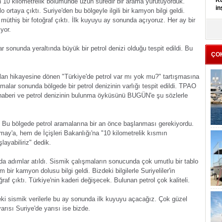
Kü
nın 10 kilometrelik bölümünde uzun süredir bir arama yürütüyorduk.
in
ortaya çıktı. Suriye'den bu bölgeyle ilgili bir kamyon bilgi geldi.
ya müthiş bir fotoğraf çıktı. İlk kuyuyu ay sonunda açıyoruz. Her ay bir
yor.
K
Kı
it
r sonunda yeraltında büyük bir petrol denizi olduğu tespit edildi. Bu
ÇO
ılan hikayesine dönen "Türkiye'de petrol var mı yok mu?" tartışmasına
malar sonunda bölgede bir petrol denizinin varlığı tespit edildi. TPAO
aberi ve petrol denizinin bulunma öyküsünü BUGÜN'e şu sözlerle
e. Bu bölgede petrol aramalarına bir an önce başlanması gerekiyordu.
y'a, hem de İçişleri Bakanlığı'na "10 kilometrelik kısmın
ayabiliriz" dedik.
a adımlar atıldı. Sismik çalışmaların sonucunda çok umutlu bir tablo
am bir kamyon dolusu bilgi geldi. Bizdeki bilgilerle Suriyeliler'in
oğraf çıktı. Türkiye'nin kaderi değişecek. Bulunan petrol çok kaliteli.
eki sismik verilerle bu ay sonunda ilk kuyuyu açacağız. Çok güzel
arısı Suriye'de yarısı ise bizde.