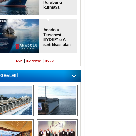
Kulübünü
kurmaya
hazırlanıyor
Anadolu
Tersanesi
EYDEP’te A
sertifikası alan
ilk tersane oldu
|
|
DÜN
BU HAFTA
BU AY
O GALERİ
emi içinde gemi” 
Dünyada tek! 
konsepti ile MSC 
Denizaltı yüzer 
Splendida
havuzu intikal 
seyrine başladı