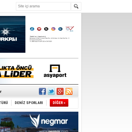
°C
r
TÜRÜ
DENİZ SPORLARI
DİĞER »
du