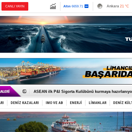
13779.39
Ankara
21 °C
CANLI YAYIN
Altın
6659.71
İzmir
26 °C
Dolar
47.6791
Antalya
26 °C
Euro
55.1258
Muğla
20 °C
Çanakkale
23 
D-Marin, Avrupa'nın tekne fuarlarına çıkarma yapacak
Van’da inşa edilen teknelere yoğun talep var
ASEAN ilk P&I Sigorta Kulübünü kurmaya hazırlanıyo
TAYK - Eker Olympos Regatta'da ilk start!
İstanbul ve Çanakkale: 6 ayda 40.000 gemi
RI
DENİZ KAZALARI
IMO VE AB
ENERJİ
LİMANLAR
DENİZ KÜL
TEKNOFEST ‘Mavi Vatan’ ziyaretçi kayıtları başladı!
Tersane işçilerinin direnişi, kazanımla sonuçlandı
İngiliz aktivistler, gemide mahsur kaldı!
FESCO, Karadeniz'de yeni sevkiyat taleplerini durdur
DESE, BIMCO’ya katıldı