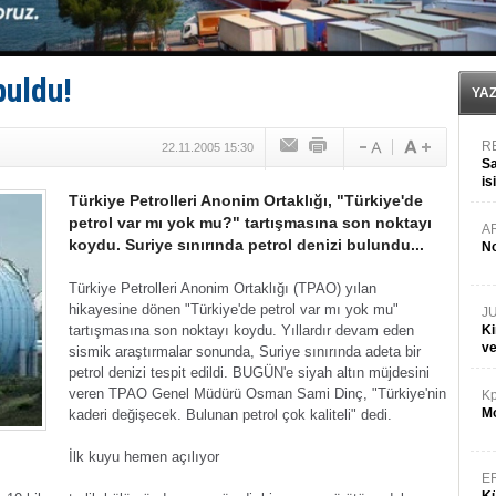
GİMBİRDER gemi inşa yan sanayinin sorunlarını tartış
35 milyon TL'lik tekne projesinde karar çıktı
İnsansız cankurtaran ihalesini BlueForge kazandı
Yüzyıl sonra ilk kez dünyaya açılan gizemli ada!
buldu!
Anadolu Tersanesi EYDEP’te A sertifikası alan ilk ter
YA
R
22.11.2005 15:30
Sa
is
Türkiye Petrolleri Anonim Ortaklığı, "Türkiye'de
da
petrol var mı yok mu?" tartışmasına son noktayı
A
koydu. Suriye sınırında petrol denizi bulundu...
No
Türkiye Petrolleri Anonim Ortaklığı (TPAO) yılan
hikayesine dönen "Türkiye'de petrol var mı yok mu"
J
tartışmasına son noktayı koydu. Yıllardır devam eden
Ki
v
sismik araştırmalar sonunda, Suriye sınırında adeta bir
petrol denizi tespit edildi. BUGÜN'e siyah altın müjdesini
veren TPAO Genel Müdürü Osman Sami Dinç, "Türkiye'nin
Kp
Mo
kaderi değişecek. Bulunan petrol çok kaliteli" dedi.
İlk kuyu hemen açılıyor
E