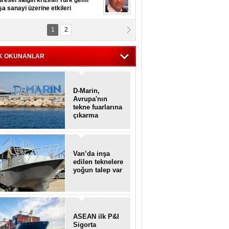
resel salgın krizinin Türk gemi
şa sanayi üzerine etkileri
1
2
pt. MESUT AZMİ GÖKSOY
lavuz kaptan kardeşlerime
hafen...
K OKUNANLAR
D-Marin,
Avrupa'nın
tekne fuarlarına
çıkarma
yapacak
Van’da inşa
edilen teknelere
yoğun talep var
ASEAN ilk P&I
Sigorta