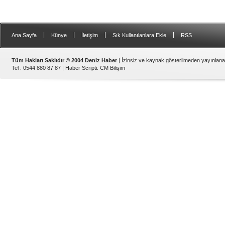
|
|
|
|
Ana Sayfa
Künye
İletişim
Sık Kullanılanlara Ekle
RSS
Tüm Hakları Saklıdır © 2004 Deniz Haber
| İzinsiz ve kaynak gösterilmeden yayınlan
Tel : 0544 880 87 87 |
Haber Scripti
:
CM Bilişim