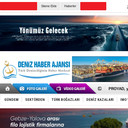
Sitene Ekle
Haberler
Günün Haberleri
İTU AUV, D
LNG taşıma
PROYAD, yat
Türkiye-Ir
Türk Armat
GÜNDEM
SEKTÖRDEN
TÜRK BOĞAZLARI
DENİZ KAZALARI
IMO 
Deniz turi
DÖDER, 28.
Fairline, T
Baltık Deni
Runit kubb