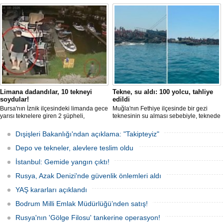
tutuklandığı bildirildi.
Limana dadandılar, 10 tekneyi
Tekne, su aldı: 100 yolcu, tahliye
soydular!
edildi
Bursa'nın İznik ilçesindeki limanda gece
Muğla'nın Fethiye ilçesinde bir gezi
yarısı teknelere giren 2 şüpheli,
teknesinin su alması sebebiyle, teknede
elektronik cihazlar ve değerli eşyalar
bulunan 100 yolcu tahliye edildi,
çaldı. Olay, güvenlik kameralarına
teknenin batmaması için bölgede
Dışişleri Bakanlığı'ndan açıklama: "Takipteyiz"
yansıdı, tekne sahiplerinin ihbarıyla
kurtarma çalışması başlatıldı.
jandarma inceleme başlattı.
Depo ve tekneler, alevlere teslim oldu
İstanbul: Gemide yangın çıktı!
Rusya, Azak Denizi'nde güvenlik önlemleri aldı
YAŞ kararları açıklandı
Bodrum Milli Emlak Müdürlüğü’nden satış!
Rusya'nın 'Gölge Filosu' tankerine operasyon!