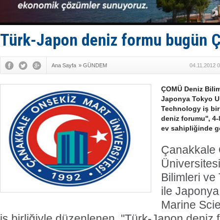
Limana dad
Türk Loydu
Hüseyin Me
Hat-San Te
Türk-Japon deniz formu bugün
Med Marine
Ana Sayfa
»
GÜNDEM
04.11.2012 
ÇOMÜ Deniz Biliml
Japonya Tokyo Un
Technology iş bir
deniz forumu'', 4
ev sahipliğinde g
Çanakkale 
Üniversite
Bilimleri ve
ile Japonya
Marine Sci
iş birliğiyle düzenlenen, ''Türk-Japon deniz