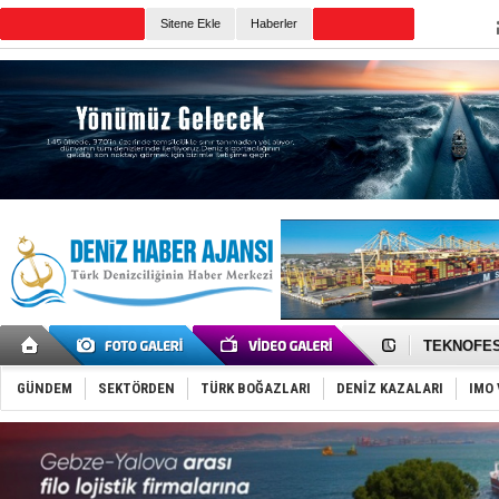
TURKISH MARITIME
Sitene Ekle
Haberler
CANLI YAYIN
Günün Haberleri
TAYK - Eke
İstanbul v
TEKNOFEST 
Tersane işç
İngiliz akt
GÜNDEM
SEKTÖRDEN
TÜRK BOĞAZLARI
DENİZ KAZALARI
IMO 
FESCO, Kar
DESE, BIMC
GİMBİRDER 
35 milyon T
İnsansız c