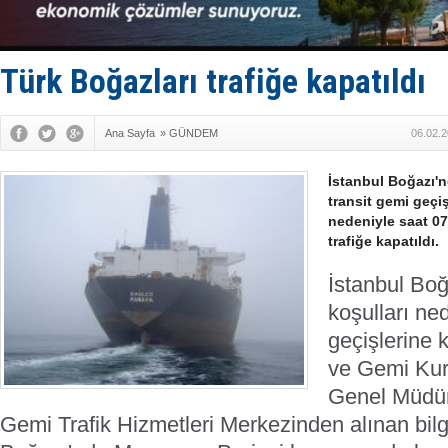
Yüzyıl son
Anadolu Te
Derince, I
Tüpraş, ha
Türk Boğazları trafiğe kapatıldı
İTU AUV, D
Ana Sayfa
»
GÜNDEM
06.02.2
İstanbul Boğazı'n
transit gemi geçi
nedeniyle saat 07.
trafiğe kapatıldı.
İstanbul Bo
koşulları ne
geçişlerine 
ve Gemi Kur
Genel Müdür
Gemi Trafik Hizmetleri Merkezinden alınan bilg