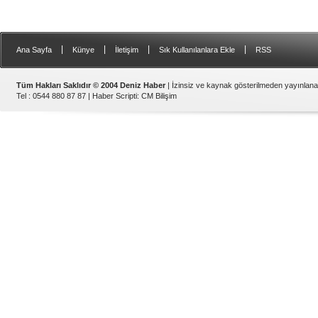
|
|
|
|
Ana Sayfa
Künye
İletişim
Sık Kullanılanlara Ekle
RSS
Tüm Hakları Saklıdır © 2004 Deniz Haber
| İzinsiz ve kaynak gösterilmeden yayınlan
Tel : 0544 880 87 87 |
Haber Scripti
:
CM Bilişim