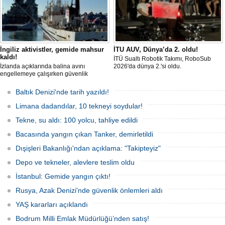
İngiliz aktivistler, gemide mahsur
İTU AUV, Dünya’da 2. oldu!
kaldı!
İTÜ Sualtı Robotik Takımı, RoboSub
İzlanda açıklarında balina avını
2026'da dünya 2.'si oldu.
engellemeye çalışırken güvenlik
güçlerince durdurulan Bandero adlı
protesto gemisindeki 21 çevre aktivisti,
Baltık Denizi'nde tarih yazıldı!
günlerdir gemiden çıkmalarına izin
verilmediğini ve temel haklarının ihlal
Limana dadandılar, 10 tekneyi soydular!
edildiğini öne sürdü. Mürettebatta iki
Britanyalı aktivist de bulunuyor.
Tekne, su aldı: 100 yolcu, tahliye edildi
Bacasında yangın çıkan Tanker, demirletildi
Dışişleri Bakanlığı'ndan açıklama: "Takipteyiz"
Depo ve tekneler, alevlere teslim oldu
İstanbul: Gemide yangın çıktı!
Rusya, Azak Denizi'nde güvenlik önlemleri aldı
YAŞ kararları açıklandı
Bodrum Milli Emlak Müdürlüğü’nden satış!