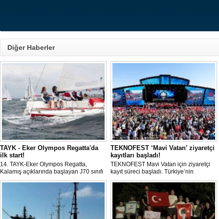
Diğer Haberler
TAYK - Eker Olympos Regatta'da
TEKNOFEST ‘Mavi Vatan’ ziyaretçi
ilk start!
kayıtları başladı!
14. TAYK-Eker Olympos Regatta,
TEKNOFEST Mavi Vatan için ziyaretçi
Kalamış açıklarında başlayan J70 sınıfı
kayıt süreci başladı. Türkiye’nin
yarışlarıyla ilk startını verdi. İstanbul'u 10
denizcilik ve savunma teknolojilerine
gün boyunca yelken coşkusuyla
odaklanan etkinliği, 20-23 Ağustos
buluşturacak organizasyonun ilk
tarihleri arasında Gölcük Tersanesi
gününde 9 tekne rüzgârla buluştu.
Komutanlığı’nda gerçekleştirilecek.