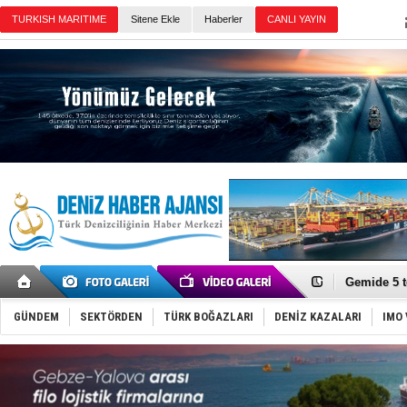
Sitene Ekle
Haberler
Günün Haberleri
Dron saldı
'REGAL 1' i
Gemide 5 t
Yakıt barcı
Rus İHA’la
GÜNDEM
SEKTÖRDEN
TÜRK BOĞAZLARI
DENİZ KAZALARI
IMO 
Karadeniz’
Tatil hesab
Rusya, göl
Enejota ti
Denizcilik