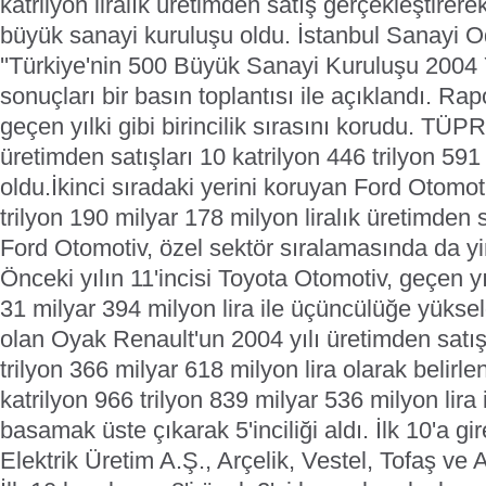
katrilyon liralık üretimden satış gerçekleştirere
büyük sanayi kuruluşu oldu.
İstanbul Sanayi O
''Türkiye'nin 500 Büyük Sanayi Kuruluşu 2004 
sonuçları bir basın toplantısı ile açıklandı. 
geçen yılki gibi birincilik sırasını korudu. TÜP
üretimden satışları 10 katrilyon 446 trilyon 591
oldu.
İkinci sıradaki yerini koruyan Ford Otomoti
trilyon 190 milyar 178 milyon liralık üretimden s
Ford Otomotiv, özel sektör sıralamasında da yin
Önceki yılın 11'incisi Toyota Otomotiv, geçen yıl
31 milyar 394 milyon lira ile üçüncülüğe yüksel
olan Oyak Renault'un 2004 yılı üretimden satışl
trilyon 366 milyar 618 milyon lira olarak belirle
katrilyon 966 trilyon 839 milyar 536 milyon lira 
basamak üste çıkarak 5'inciliği aldı. İlk 10'a gi
Elektrik Üretim A.Ş., Arçelik, Vestel, Tofaş ve 