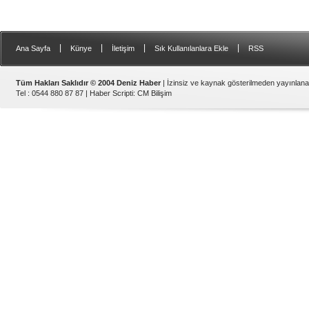
|
|
|
|
Ana Sayfa
Künye
İletişim
Sık Kullanılanlara Ekle
RSS
Tüm Hakları Saklıdır © 2004 Deniz Haber
| İzinsiz ve kaynak gösterilmeden yayınlan
Tel : 0544 880 87 87 |
Haber Scripti
:
CM Bilişim