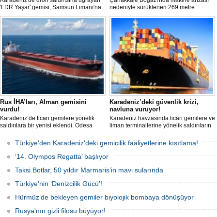
Karadeniz'de dron saldırısına uğrayan
Çanakkale Boğazı'nda makine arızası
'LDR Yaşar' gemisi, Samsun Limanı'na
nedeniyle sürüklenen 269 metre
güvenli bir şekilde ulaştı. Saldırıda can
uzunluğundaki 'REGAL 1' isimli tanker,
kaybı yaşanmadı, ancak büyük çapta
römorkörler yardımıyla Şevketiye Demir
maddi hasar oluştu.
Sahası'na çekilerek kurtarıldı.
Rus İHA’ları, Alman gemisini
Karadeniz’deki güvenlik krizi,
vurdu!
navluna vuruyor!
Karadeniz’de ticari gemilere yönelik
Karadeniz havzasında ticari gemilere ve
saldırılara bir yenisi eklendi. Odesa
liman terminallerine yönelik saldırıların
açıklarında birden fazla İHA’nın hedef
artması küresel emtia taşımacılığını
aldığı Alman işletmesindeki Emil
sekteye uğrattı. Risk artışıyla birlikte
Türkiye’den Karadeniz'deki gemicilik faaliyetlerine kısıtlama!
gemisinde yangın çıktı; teknik sistemler
ortalama petrol tankeri maliyetleri 300
durunca mürettebat tahliye edildi.
bin doları aşarken, savaş sigortası
‘14. Olympos Regatta’ başlıyor
primleri iki katına çıkarak navlun
fiyatlarında yüzde 50’yi geçen
Taksi Botlar, 50 yıldır Marmaris’in mavi sularında
yükselişleri beraberinde getirdi.
Türkiye'nin ‘Denizcilik Gücü’!
Hürmüz’de bekleyen gemiler biyolojik bombaya dönüşüyor
Rusya'nın gizli filosu büyüyor!