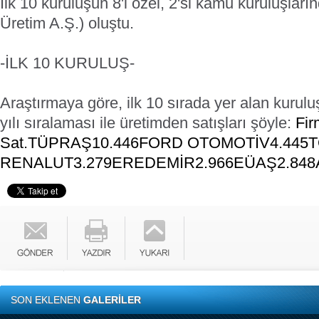
İlk 10 kuruluşun 8'i özel, 2'si kamu kuruluşla
Üretim A.Ş.) oluştu.
-İLK 10 KURULUŞ-
Araştırmaya göre, ilk 10 sırada yer alan kurul
yılı sıralaması ile üretimden satışları şöyle:
Fir
Sat.
TÜPRAŞ
10.446
FORD OTOMOTİV
4.445
T
RENALUT
3.279
EREDEMİR
2.966
EÜAŞ
2.848
SON EKLENEN
GALERİLER