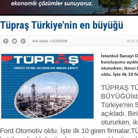
Türkiye’den
‘14. Olymp
Taksi Botla
TÜRKLİM Ba
Tüpraş Türkiye'nin en büyüğü
SOCAR da M
Ana Sayfa
»
GÜNDEM
26.07.2
İstanbul Sanayi O
kuruluşunu açıklad
otururken, ikinci
oldu. İşte ilk 10 f
TÜPRAŞ TÜ
BÜYÜĞÜ
İs
Türkiye'nin
açıkladı. Bir
otururken, ik
Ford Otomotiv oldu. İşte ilk 10 giren firmalar.
TÜ