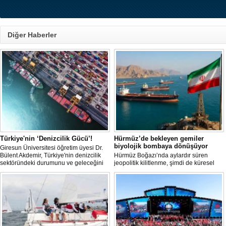
Diğer Haberler
Türkiye'nin ‘Denizcilik Gücü’!
Hürmüz’de bekleyen gemiler
biyolojik bombaya dönüşüyor
Giresun Üniversitesi öğretim üyesi Dr.
Bülent Akdemir, Türkiye'nin denizcilik
Hürmüz Boğazı’nda aylardır süren
sektöründeki durumunu ve geleceğini
jeopolitik kilitlenme, şimdi de küresel
değerlendirdi.
ölçekte bir çevre felaketinin kapısını
aralamış olabilir. Sıcak sularda
hareketsiz bekleyen binden fazla gemi,
istilacı deniz canlıları için devasa bir
üreme merkezine dönüşmüş durumda.