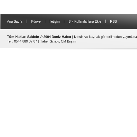
|
|
|
|
Ana Sayfa
Künye
İletişim
Sık Kullanılanlara Ekle
RSS
Tüm Hakları Saklıdır © 2004 Deniz Haber
| İzinsiz ve kaynak gösterilmeden yayınlan
Tel : 0544 880 87 87 |
Haber Scripti
:
CM Bilişim