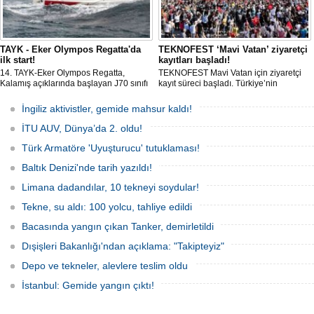
TAYK - Eker Olympos Regatta'da
TEKNOFEST ‘Mavi Vatan’ ziyaretçi
ilk start!
kayıtları başladı!
14. TAYK-Eker Olympos Regatta,
TEKNOFEST Mavi Vatan için ziyaretçi
Kalamış açıklarında başlayan J70 sınıfı
kayıt süreci başladı. Türkiye’nin
yarışlarıyla ilk startını verdi. İstanbul'u 10
denizcilik ve savunma teknolojilerine
gün boyunca yelken coşkusuyla
odaklanan etkinliği, 20-23 Ağustos
İngiliz aktivistler, gemide mahsur kaldı!
buluşturacak organizasyonun ilk
tarihleri arasında Gölcük Tersanesi
gününde 9 tekne rüzgârla buluştu.
Komutanlığı’nda gerçekleştirilecek.
İTU AUV, Dünya’da 2. oldu!
Türk Armatöre 'Uyuşturucu' tutuklaması!
Baltık Denizi'nde tarih yazıldı!
Limana dadandılar, 10 tekneyi soydular!
Tekne, su aldı: 100 yolcu, tahliye edildi
Bacasında yangın çıkan Tanker, demirletildi
Dışişleri Bakanlığı'ndan açıklama: "Takipteyiz"
Depo ve tekneler, alevlere teslim oldu
İstanbul: Gemide yangın çıktı!