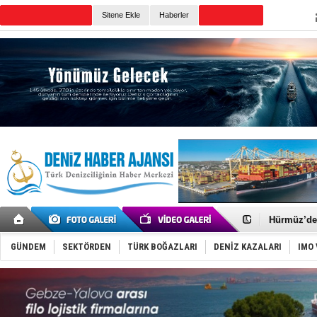
TURKISH MARITIME
Sitene Ekle
Haberler
CANLI YAYIN
Günün Haberleri
Türkiye'nin
Dünyanın e
Hürmüz’de
Rusya'nın g
Keşfedildi
GÜNDEM
SEKTÖRDEN
TÜRK BOĞAZLARI
DENİZ KAZALARI
IMO 
D-Marin, A
Van’da inş
ASEAN ilk 
TAYK - Eke
İstanbul v