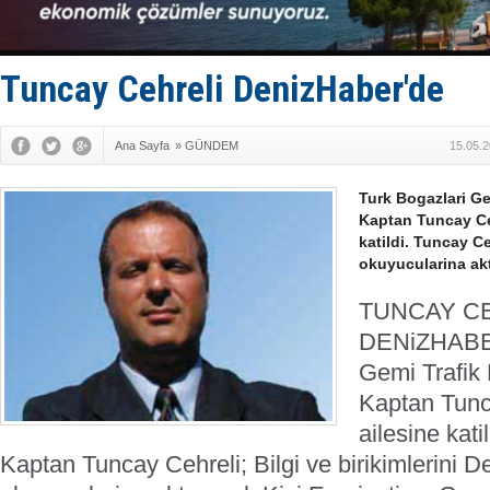
TEKNOFEST 
Tersane işç
İngiliz akt
FESCO, Kar
Tuncay Cehreli DenizHaber'de
DESE, BIMC
Ana Sayfa
»
GÜNDEM
15.05.2
Turk Bogazlari Ge
Kaptan Tuncay Ce
katildi. Tuncay Ce
okuyucularina ak
TUNCAY C
DENiZHAB
Gemi Trafik
Kaptan Tunc
ailesine ka
Kaptan Tuncay Cehreli; Bilgi ve birikimlerini 