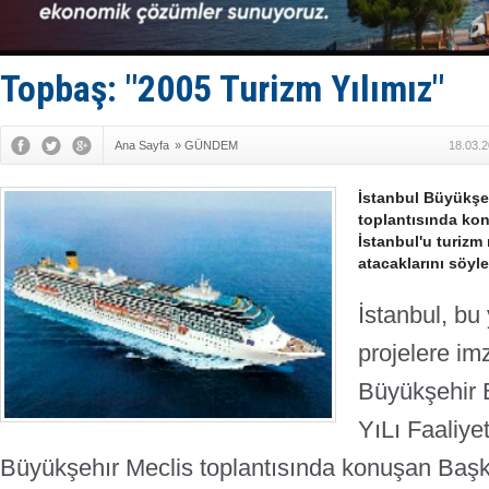
Deniz turi
DÖDER, 28.
Fairline, T
Baltık Deni
Topbaş: "2005 Turizm Yılımız"
Runit kubb
Ana Sayfa
»
GÜNDEM
18.03.2
İstanbul Büyükşe
toplantısında ko
İstanbul'u turizm
atacaklarını söyle
İstanbul, bu 
projelere im
Büyükşehir 
YıLı Faaliye
Büyükşehır Meclis toplantısında konuşan Başk