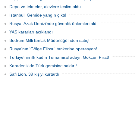
yansıdı, tekne sahiplerinin ihbarıyla
kurtarma çalışması başlatıldı.
jandarma inceleme başlattı.
Depo ve tekneler, alevlere teslim oldu
İstanbul: Gemide yangın çıktı!
Rusya, Azak Denizi'nde güvenlik önlemleri aldı
YAŞ kararları açıklandı
Bodrum Milli Emlak Müdürlüğü’nden satış!
Rusya'nın 'Gölge Filosu' tankerine operasyon!
Türkiye'nin ilk kadın Tümamiral adayı: Gökçen Fırat!
Karadeniz'de Türk gemisine saldırı!
Safi Lion, 39 kişiyi kurtardı