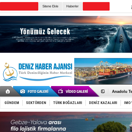
Sitene Ekle
Haberler
Günün Haberleri
İnsansız c
Yüzyıl son
Anadolu Te
Derince, I
Tüpraş, ha
GÜNDEM
SEKTÖRDEN
TÜRK BOĞAZLARI
DENİZ KAZALARI
IMO 
İTU AUV, D
LNG taşıma
PROYAD, yat
Türkiye-Ir
Türk Armat