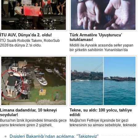
İTU AUV, Dünya’da 2. oldu!
Türk Armatöre 'Uyuşturucu'
tutuklaması!
İTÜ Sualtı Robotik Takımı, RoboSub
2026'da dünya 2.'si oldu.
Midilli ile Ayvalık arasında sefer yapan
bir şirketin sahibinin Yunanistan'da
tutuklandığı bildirildi.
Limana dadandılar, 10 tekneyi
Tekne, su aldı: 100 yolcu, tahliye
soydular!
edildi
Bursa'nın İznik ilçesindeki limanda gece
Muğla'nın Fethiye ilçesinde bir gezi
yarısı teknelere giren 2 şüpheli,
teknesinin su alması sebebiyle, teknede
elektronik cihazlar ve değerli eşyalar
bulunan 100 yolcu tahliye edildi,
çaldı. Olay, güvenlik kameralarına
teknenin batmaması için bölgede
Dışişleri Bakanlığı'ndan açıklama: "Takipteyiz"