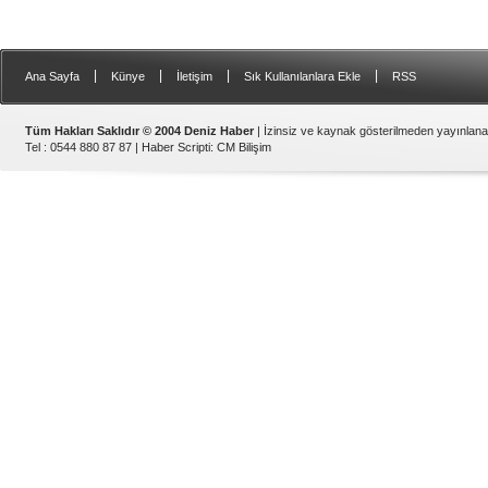
|
|
|
|
Ana Sayfa
Künye
İletişim
Sık Kullanılanlara Ekle
RSS
Tüm Hakları Saklıdır © 2004 Deniz Haber
| İzinsiz ve kaynak gösterilmeden yayınlan
Tel : 0544 880 87 87 |
Haber Scripti
:
CM Bilişim