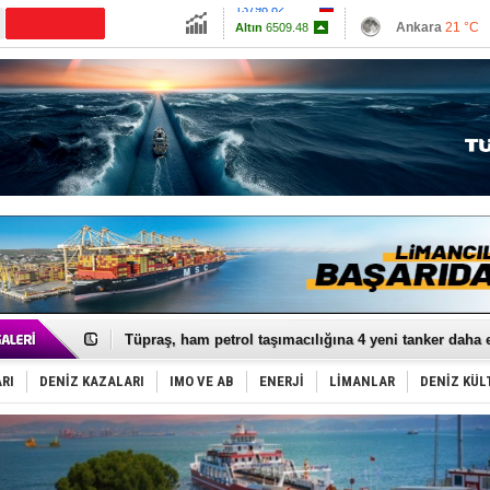
13798.82
Ankara
21 °C
Altın
6509.48
İzmir
25 °C
Dolar
47.6105
Antalya
25 °C
Euro
54.9881
Muğla
22 °C
Çanakkale
23 
Anadolu Tersanesi EYDEP’te A sertifikası alan ilk ter
Derince, ILCA Masters Türkiye Şampiyonası’na ev sah
Tüpraş, ham petrol taşımacılığına 4 yeni tanker daha 
İTU AUV, Dünya’da 2. oldu!
LNG taşımacılığında maliyetler katlandı
RI
DENİZ KAZALARI
IMO VE AB
ENERJİ
LİMANLAR
DENİZ KÜL
PROYAD, yat mürettebatı için yurt dışı harcı için düze
Türkiye-Irak enerji hattında yeni dönem başlıyor
Türk Armatöre 'Uyuşturucu' tutuklaması!
Deniz turizminde yeni ‘Ceza Rejimi’!
DÖDER, 28. Dönem Yönetim Kurulu Başkanını seçti!