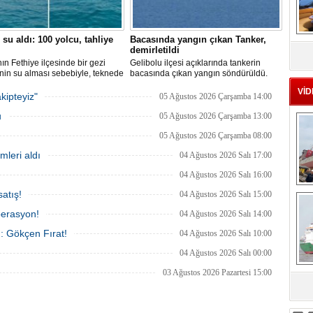
 su aldı: 100 yolcu, tahliye
Bacasında yangın çıkan Tanker,
MS
demirletildi
eu
ın Fethiye ilçesinde bir gezi
Gelibolu ilçesi açıklarında tankerin
nin su alması sebebiyle, teknede
bacasında çıkan yangın söndürüldü.
 100 yolcu tahliye edildi,
Tanker, ardından Şevketiye Demir
VİD
in batmaması için bölgede
Sahası'na demirletildi.
kipteyiz"
05 Ağustos 2026 Çarşamba 14:00
a çalışması başlatıldı.
u
05 Ağustos 2026 Çarşamba 13:00
05 Ağustos 2026 Çarşamba 08:00
mleri aldı
04 Ağustos 2026 Salı 17:00
04 Ağustos 2026 Salı 16:00
Ç
atış!
04 Ağustos 2026 Salı 15:00
perasyon!
04 Ağustos 2026 Salı 14:00
ı: Gökçen Fırat!
04 Ağustos 2026 Salı 10:00
04 Ağustos 2026 Salı 00:00
03 Ağustos 2026 Pazartesi 15:00
sa