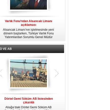
Varlık Fonu’ndan Alsancak Limanı
Ege Port Kuşadası Limanı'na 425
açıklaması
metrelik yeni iskele
Alsancak Limanı’nın işletmesinde yeni
Dünyada 30'dan fazla yolcu limanı
dönem başlarken, Türkiye Varlık Fonu
işleten Global Ports Holding'in
Yatırımlardan Sorumlu Genel Müdür
kurucusu ve Yönetim Kurulu Başkanı
Yardımcısı Aziz Murat Uluğ, limanda
Mehmet Kutman'ın sahibi olduğu Ege
u
satış ya da imtiyaz devri yapılmadığını
Port Kuşadası, yeni bir yatırım
belirterek, “Yük limanı operasyonlarını
hamlesine hazırlanıyor.
O VE AB
yerli ve milli Alport’a teslim ettik”
açıklamasında bulundu.
Dörtel Gemi Söküm AB listesinden
IMO Liman Güvenliği Bölgesel
çıkarıldı
Çalıştayı İstanbul'da düzenlendi
Aliağa’daki Dörtel Gemi Söküm AB
“IMO Liman Tesisi Güvenlik Denetçileri