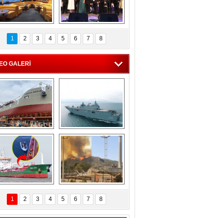
C'den 55 milyon 
5. Bosphorus Ship 
roluk turizm geliri 
Brokers Dinner, 
1
2
3
4
5
6
7
8
müjdesi
İstanbul’da yapıldı
EO GALERİ
eksan Tersanesi, 
TCG Anadolu, 
Başaran Bayrak 
tersane teknik 
tankerini suya 
seyrini tamamladı
indirdi
Göçmenlerin 
Milas’taki yangın 
imdadına Türk 
yeniden termik 
1
2
3
4
5
6
7
8
hipli MINA DENIZ 
santrallere doğru 
yetişti
ilerliyor