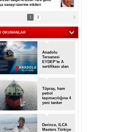
resel salgın krizinin Türk gemi
şa sanayi üzerine etkileri
1
2
pt. MESUT AZMİ GÖKSOY
lavuz kaptan kardeşlerime
hafen...
K OKUNANLAR
Anadolu
Tersanesi
EYDEP’te A
sertifikası alan
ilk tersane oldu
Tüpraş, ham
petrol
taşımacılığına 4
yeni tanker
daha ekliyor
Derince, ILCA
Masters Türkiye