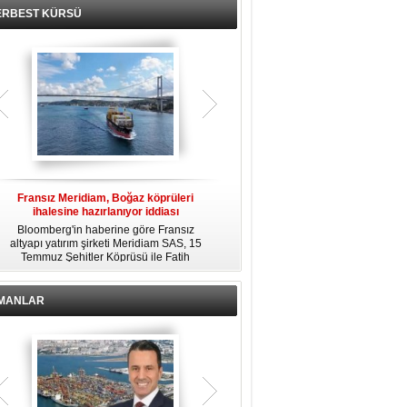
ERBEST KÜRSÜ
Fransız Meridiam, Boğaz köprüleri
Kendi yat limanına sahip en pahalı
ihalesine hazırlanıyor iddiası
özel adalar
Bloomberg'in haberine göre Fransız
Dünyanın en zengin insanlarından
altyapı yatırım şirketi Meridiam SAS, 15
bazıları için yaşam tarzının bir parçası
Temmuz Şehitler Köprüsü ile Fatih
sadece bir süper yat değil, aynı
R
Sultan Mehmet Köprüsü'nün
zamanda kendi yat limanı, helikopter
özelleştirilmesine yönelik ihaleyle
pisti ve seçkin villaları da içeren koca
ilgileniyor.
bir özel adadır.
İMANLAR