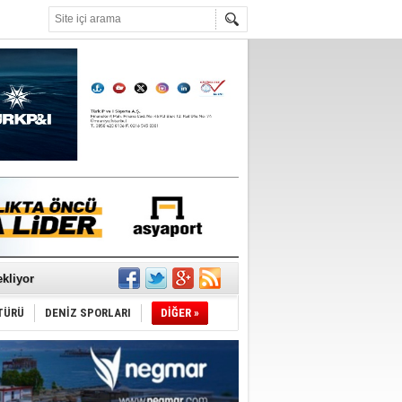
°C
sane oldu
ipliği yapacak
ekliyor
TÜRÜ
DENİZ SPORLARI
DİĞER »
nleme istiyor