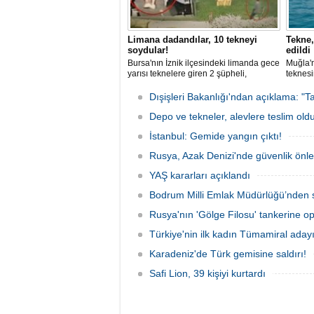
Limana dadandılar, 10 tekneyi
Tekne,
soydular!
edildi
Bursa'nın İznik ilçesindeki limanda gece
Muğla'n
yarısı teknelere giren 2 şüpheli,
teknesi
elektronik cihazlar ve değerli eşyalar
bulunan
çaldı. Olay, güvenlik kameralarına
teknen
Dışişleri Bakanlığı'ndan açıklama: "Ta
yansıdı, tekne sahiplerinin ihbarıyla
kurtarm
jandarma inceleme başlattı.
Depo ve tekneler, alevlere teslim old
İstanbul: Gemide yangın çıktı!
Rusya, Azak Denizi'nde güvenlik önle
YAŞ kararları açıklandı
Bodrum Milli Emlak Müdürlüğü’nden s
Rusya'nın 'Gölge Filosu' tankerine o
Türkiye'nin ilk kadın Tümamiral aday
Karadeniz'de Türk gemisine saldırı!
Safi Lion, 39 kişiyi kurtardı