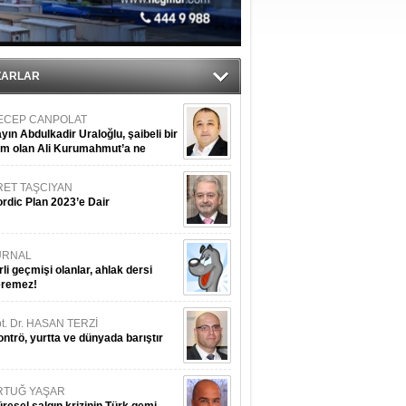
ediyor
ZARLAR
ECEP CANPOLAT
yın Abdulkadir Uraloğlu, şaibeli bir
im olan Ali Kurumahmut’a ne
nışıyorsunuz?
RET TAŞCIYAN
rdic Plan 2023’e Dair
URNAL
rli geçmişi olanlar, ahlak dersi
eremez!
t. Dr. HASAN TERZİ
ntrö, yurtta ve dünyada barıştır
RTUĞ YAŞAR