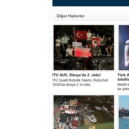
Diğer Haberler
İTU AUV, Dünya’da 2. oldu!
Türk A
tutukl
İTÜ Sualtı Robotik Takımı, RoboSub
2026'da dünya 2.'si oldu.
Midilli
bir şir
tutuklan