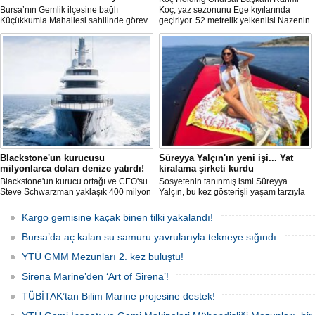
Bursa’nın Gemlik ilçesine bağlı
Koç, yaz sezonunu Ege kıyılarında
Küçükkumla Mahallesi sahilinde görev
geçiriyor. 52 metrelik yelkenlisi Nazenin
yapan cankurtaranlar, sıcak havalarla
5 ile mavi tura çıkan Koç, Bodrum
birlikte artan deniz yoğunluğunda
Türkbükü'nde zodiak botla karaya
vatandaşların güvenliği için gün boyu
çıkarken görüntülendi.
görev yapıyor. Ekipler, boğulma
vakalarının büyük bölümünün kişilerin
kendi sınırlarını aşması ve uyarıları
dikkate almamasından kaynaklandığını
belirtti.
Blackstone'un kurucusu
Süreyya Yalçın'ın yeni işi... Yat
milyonlarca doları denize yatırdı!
kiralama şirketi kurdu
Blackstone'un kurucu ortağı ve CEO'su
Sosyetenin tanınmış ismi Süreyya
Steve Schwarzman yaklaşık 400 milyon
Yalçın, bu kez gösterişli yaşam tarzıyla
dolar değerindeki lüks süper yatı satın
değil, iş dünyasına attığı yeni adımla
aldı. Project 1014 adlı yat 101 metre
gündem oldu. Yalçın Bodrum merkezli
Kargo gemisine kaçak binen tilki yakalandı!
uzunluğunda...
bir yat kiralama şirketi kurdu.
Bursa’da aç kalan su samuru yavrularıyla tekneye sığındı
YTÜ GMM Mezunları 2. kez buluştu!
Sirena Marine’den ‘Art of Sirena’!
TÜBİTAK’tan Bilim Marine projesine destek!