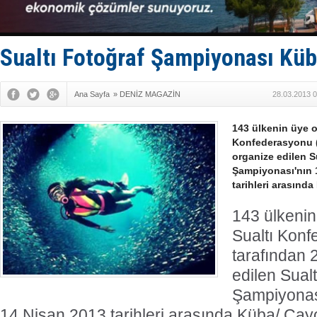
'REGAL 1' i
Gemide 5 t
Yakıt barcı
Rus İHA’la
Sualtı Fotoğraf Şampiyonası Küb
Karadeniz’
Ana Sayfa
»
DENİZ MAGAZİN
28.03.2013 0
143 ülkenin üye 
Konfederasyonu (
organize edilen S
Şampiyonası'nın 1
tarihleri arasınd
143 ülkeni
Sualtı Kon
tarafından 2
edilen Sual
Şampiyonası
14 Nisan 2013 tarihleri arasında Küba/ Cay