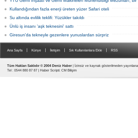
YTÜ Gemi İnşaatı ve Gemi Makineleri Mühendisliği Mezunları, bir 
Kullandığından fazla enerji üreten yüzer Safari oteli
Su altında evlilik teklifi: Yüzükler takıldı
Ünlü iş insanı 'aşk teknesini' sattı
Giresun'da tekneyle gezenlere yunuslardan sürpriz
|
|
|
|
Ana Sayfa
Künye
İletişim
Sık Kullanılanlara Ekle
RSS
Tüm Hakları Saklıdır © 2004 Deniz Haber
| İzinsiz ve kaynak gösterilmeden yayınlan
Tel : 0544 880 87 87 |
Haber Scripti
:
CM Bilişim