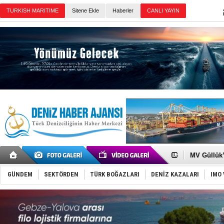
Sitene Ekle
Haberler
Günün Haberleri
Şahika Erc
Tayland'da
MV Güllük’e
Denizde ye
Füze ve İHA
GÜNDEM
SEKTÖRDEN
TÜRK BOĞAZLARI
DENİZ KAZALARI
IMO 
İran belirsi
Uzmanlar u
Gemi tasar
Makine arı
Dron saldı