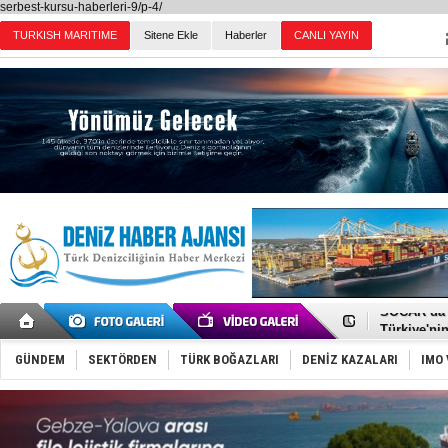
serbest-kursu-haberleri-9/p-4/
TURKISH MARITIME
Sitene Ekle
Haberler
CANLI YAYIN
Günün Haberleri
TÜRKLİM Ba
SOCAR da M
Türkiye'nin
Dünyanın e
Hürmüz’de
GÜNDEM
SEKTÖRDEN
TÜRK BOĞAZLARI
DENİZ KAZALARI
IMO 
Rusya'nın g
Keşfedildi
D-Marin, A
Van’da inş
ASEAN ilk 