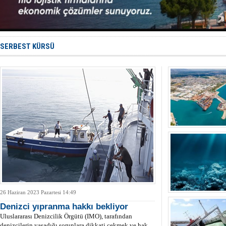
TAYK - Eke
İstanbul v
TEKNOFEST 
Tersane işç
İngiliz akt
SERBEST KÜRSÜ
26 Haziran 2023 Pazartesi 14:49
Denizci yıpranma hakkı bekliyor
Uluslararası Denizcilik Örgütü (IMO), tarafından
denizcilerin yaşadığı sorunlara dikkati çekmek ve hak