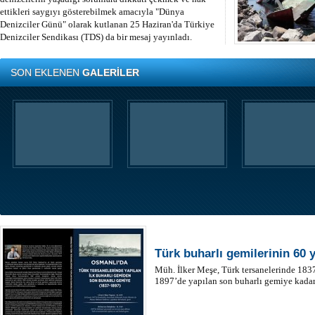
ettikleri saygıyı gösterebilmek amacıyla "Dünya
Denizciler Günü" olarak kutlanan 25 Haziran'da Türkiye
Denizciler Sendikası (TDS) da bir mesaj yayınladı.
SON EKLENEN
GALERİLER
Türk buharlı gemilerinin 60 y
Müh. İlker Meşe, Türk tersanelerinde 183
1897’de yapılan son buharlı gemiye kadar o