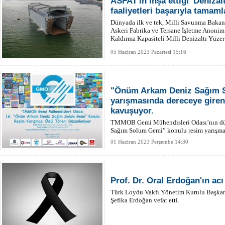
ASFAT'ın inşa ettiği 'Deniza
faaliyetleri başarıyla tamaml
Dünyada ilk ve tek, Milli Savunma Bakan
Askeri Fabrika ve Tersane İşletme Anonim
Kaldırma Kapasiteli Milli Denizaltı Yüze
05 Haziran 2023 Pazartesi 15:16
"Önüm Arkam Deniz Sağım 
yarışmasında dereceye giren 
kavuşuyor.
TMMOB Gemi Mühendisleri Odası’nın dü
Sağım Solum Gemi” konulu resim yarışmas
öğrenciler belli oldu.
01 Haziran 2023 Perşembe 14:30
Prof. Dr. Oral Erdoğan'ın ac
Türk Loydu Vakfı Yönetim Kurulu Başkanı 
Şefika Erdoğan vefat etti.