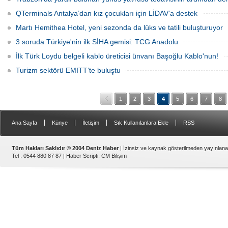
QTerminals Antalya’dan kız çocukları için LİDAV’a destek
Martı Hemithea Hotel, yeni sezonda da lüks ve tatili buluşturuyor
3 soruda Türkiye'nin ilk SİHA gemisi: TCG Anadolu
İlk Türk Loydu belgeli kablo üreticisi ünvanı Başoğlu Kablo'nun!
Turizm sektörü EMITT’te buluştu
1
2
3
4
5
6
7
8
|
|
|
|
Ana Sayfa
Künye
İletişim
Sık Kullanılanlara Ekle
RSS
Tüm Hakları Saklıdır © 2004 Deniz Haber
| İzinsiz ve kaynak gösterilmeden yayınlan
Tel : 0544 880 87 87 |
Haber Scripti
:
CM Bilişim