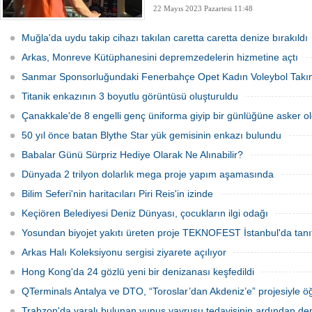
22 Mayıs 2023 Pazartesi 11:48
Muğla'da uydu takip cihazı takılan caretta caretta denize bırakıldı
Arkas, Monreve Kütüphanesini depremzedelerin hizmetine açtı
Sanmar Sponsorluğundaki Fenerbahçe Opet Kadın Voleybol Takı
Titanik enkazının 3 boyutlu görüntüsü oluşturuldu
Çanakkale'de 8 engelli genç üniforma giyip bir günlüğüne asker o
50 yıl önce batan Blythe Star yük gemisinin enkazı bulundu
Babalar Günü Sürpriz Hediye Olarak Ne Alınabilir?
Dünyada 2 trilyon dolarlık mega proje yapım aşamasında
Bilim Seferi'nin haritacıları Piri Reis'in izinde
Keçiören Belediyesi Deniz Dünyası, çocukların ilgi odağı
Yosundan biyojet yakıtı üreten proje TEKNOFEST İstanbul'da tanıt
Arkas Halı Koleksiyonu sergisi ziyarete açılıyor
Hong Kong'da 24 gözlü yeni bir denizanası keşfedildi
QTerminals Antalya ve DTO, “Toroslar’dan Akdeniz’e” projesiyle öğre
Trabzon'da yaralı bulunan yunus yavrusu tedavisinin ardından den